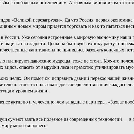
орьбы с глобальным потеплением. А главным виновником этого м
рендов «Великой перезагрузки». Да что Россия, первая экономик
 дивным новым миром придется торговать и как-то пытаться вест
в России. Уже сегодня встроенные в мировую экономику наши пр
ести акцизы на сладости. Цены на бытовую технику растут опер
течественные капиталисты не принялись разорять конечных потре
 планируют давосские мудрецы, тоже не стоит. Кое-что полезное
 видов, спасать от вырубки леса и грамотно утилизировать мус
воих целях. Он помог бы исправить давний перекос нашей жизни
тельно стоит использовать для совершенствования каждого чело
растущим уровнем жизни.
енее активно и увлеченно, чем западные партнеры. «Захват воо
уш сумеют взять все полезное из современных технологий — в 
 миру много хорошего.