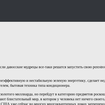
ли давосские мудрецы все-таки решатся запустить свою perestroi
, неэффективную и нестабильную зеленую энергетику, сделает 
телем, бытовая техника типа кондиционера.
лотого миллиарда, но перейдут в категорию предметов роскоши.
ают блистательный мир, в котором у человека нет ничего своего
 в США уже сейчас во многих многоквартирных домах запрещено 