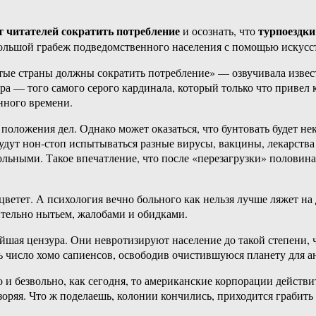
 читателей сократить потребление
турпоездки
и осознать, что
ольшой грабеж подведомственного населения с помощью искусс
гатые страны должны сократить потребление» — озвучивала изве
а — того самого серого кардинала, который только что привел 
нного времени.
 положения дел. Однако может оказаться, что бунтовать будет 
будут нон-стоп испытываться разные вирусы, вакцины, лекарства
ольными. Такое впечатление, что после «перезагрузки» половина
цветет. А психология вечно больного как нельзя лучше ляжет н
тельно нытьем, жалобами и обидками.
шая цензура. Они невротизируют население до такой степени, чт
ь число хомо сапиенсов, освободив очистившуюся планету для а
о и безвольно, как сегодня, то американские корпорации дейст
зоряя. Что ж поделаешь, колонии кончились, приходится грабить