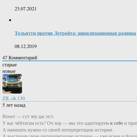
23.07.2021
Тольятти против Детройта: цивилизационная разница
08.12.2019
47
Комментарий
старые
новые
ZIL.ok.130
5 лет назад
Вооот — гут зер дас ист.
к себе
У вас чёйтатам есть? Оч хор — мы это адаптируем
и при
А начинать нужно со своей интерпретации истории.
А выстроив свою интерпретацию истории — уже яснее и будущ