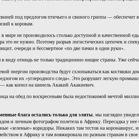
виней под предлогом птичьего и свиного гриппа — обеспечит вз
нзий к коровам.
а в мире не производилось столько доступной и качественной ед
ра это не нужно. Поэтому разрыв логистических цепочек и спек
ицит, очереди и бессмертное «по две пачки в одни руки».
я в виду отнюдь не только традиционно нищие страны. Уже сей
шевой энергии производства будут схлопываться как костяшки дом
едлогом их «углеродного следа». Это разрушит легкую промышле
и — как копил на шинель Акакий Акакиевич.
курица на обед по воскресеньям была недостижимой мечтой мил
менные блага остались только для элиты
, мы наглядно увиде
дом и личным фотографом полетела в Африку. Пересадка у нее б
ые «зеленые» коридоры. Никаких там тестов на коронавирус, ни
мейством в Африку и там вояжировала по разным странам в свое 