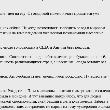
лет цен на еду. С говядиной можно начать прощаться уже
ы, как сейчас. Никогда возможность победить голод в мировом
уляции на теме пандемии уже весной познакомили население
час число голодающих в США и Англии бьет рекорды.
ино. Соответственно, до небес взлетит цена буквально на всё.
нность развивающихся стран, а население Запада оставит без
лионов. Автомобиль станет немыслимой роскошью. Путешествие 
ли на Рождество. Пока миллионы англичан и американцев сидели
ыла в Лондоне. И тут внезапно выяснилось, что для людей
какой самоизоляции, знай башляй и лети куда хочешь. Забрав в
удовольствие, совершенно не парясь на тему «углеродного следа