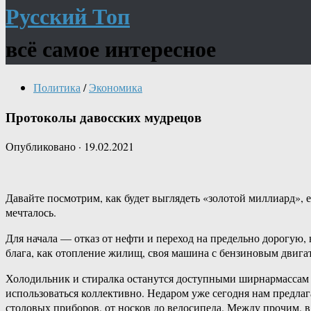
Русский Топ
всё самое интересное
Политика
/
Экономика
Протоколы давосских мудрецов
Опубликовано
·
19.02.2021
Давайте посмотрим, как будет выглядеть «золотой миллиард», ес
мечталось.
Для начала — отказ от нефти и переход на предельно дорогую
блага, как отопление жилищ, своя машина с бензиновым двига
Холодильник и стиралка останутся доступными ширнармассам зо
использоваться коллективно. Недаром уже сегодня нам предлаг
столовых приборов, от носков до велосипеда. Между прочим,