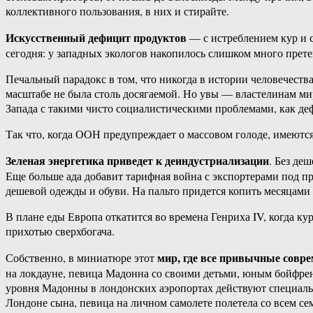
коллективного пользования, в них и стирайте.
Искусственный дефицит продуктов
— с истреблением кур и с
сегодня: у западных экологов накопилось слишком много прете
Печальный парадокс в том, что никогда в истории человечеств
масштабе не была столь досягаемой. Но увы — властелинам ми
Запада с такими чисто социалистическими проблемами, как деф
Так что, когда ООН предупреждает о массовом голоде, имеютс
Зеленая энергетика приведет к деиндустриализации
. Без де
Еще больше ада добавит тарифная война с экспортерами под пр
дешевой одежды и обуви. На пальто придется копить месяцам
В плане еды Европа откатится во времена Генриха IV, когда 
прихотью сверхбогача.
мир, где все привычные совре
Собственно, в миниатюре этот
на локдауне, певица Мадонна со своими детьми, юным бойфрен
уровня Мадонны в лондонских аэропортах действуют специальн
Лондоне сына, певица на личном самолете полетела со всем се