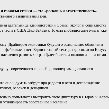
 и говяжьи стейки — это «роскошь и ответственность»
.
твенного взвинчивания цен.
стная деятельница администрации Обамы, эколог и социалистка
к власти в США Джо Байдена. То есть глобалистские элиты уже
некому. Драйвером экономики будущего официально объявлены
 — фейковые и нет. Единственный сектор, где, согласно Клаусу
 населения развитых стран будет болеть, а половина — за ними
а душу современного европейца, вконец замордованного
о оно и думать забудет про радости плоти и деторождение.
нтилоп, бабочек и дельфинов.
вительно попытаются выстроить свою диктатуру в Старом и Ново
 и утилизировать собственное население.