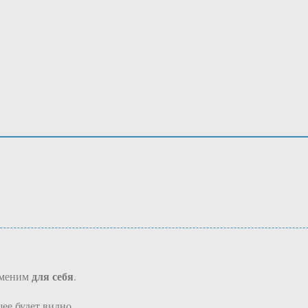
для себя
меним
.
ее будет видно.