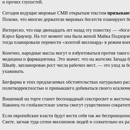
и прочих глупостей.
призывают
Сегодня ведущие мировые СМИ открытым текстом
Похоже, что многие держатели мировых богатств планируют б
Интересно, что еще двенадцать лет назад эту повестку — «бо
Кэрол Браунер. На тот момент она была женой Майка Подхорзер
тогда планировали перевести «золотой миллиард» в режим вое
Конечно, народные массы могут и взбунтоваться против такого
медицина и фармацевтика. Это значит, что на жителях Запада 
Швабу, запланирован рост числа рабочих мест, — это уход за б
ухаживать.
Бигфарма в этих предлагаемых обстоятельствах натурально рас
политкорректностью и привыкшего добиваться своего исключи
Вишенкой на торте станет беспощадный секспросвет и жесточай
Наконец-то глобалистские элиты смогут существенно сократит
Если европейские власти будут вести себя так же беспринципн
Свете, загнав туда сотни миллионов людей и сознательно их ра