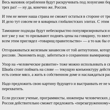
Весь маховик ограбления будут раскручивать под лозунгами б
трех раз! — ну да, конечно же, Россия.
И тем не менее наша страна не сможет остаться в стороне от т
И дело тут совсем не в коварных глобалистских элитах. С этим
Тамошние подходы будут небескорыстно популяризироваться и 
вот уже у нас то призывают поднять цены на говядину, то вв
всем этим приглядел «товарищ правительство» — а то как бы о
Отгораживаться железным занавесом от той антиутопии, которую
россиян. Экономить воду, заботиться о сохранении вымирающих
Упор на «человеческое развитие» тоже можно использовать в с
Шваба стоит поймать на слове — текущую конъюнктуру действи
есть соевое мясо, а жить в собственном доме и наслаждаться 
Надо предложить свою картину будущего и выстраивать ее не м
перехватить.
Если русские ученые, программисты, инженеры человеческих д
Россия действительно сможет предложить «перезагруженному»