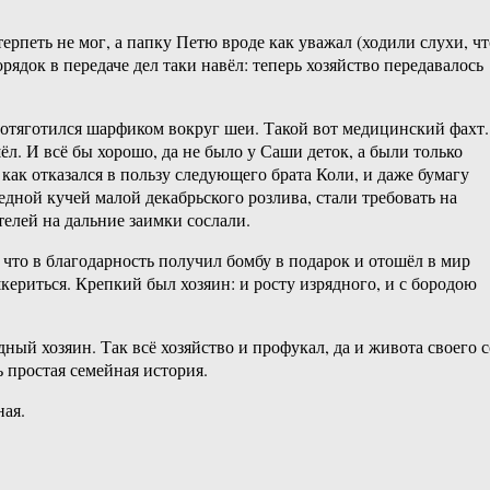
ерпеть не мог, а папку Петю вроде как уважал (ходили слухи, чт
ядок в передаче дел таки навёл: теперь хозяйство передавалось
и отяготился шарфиком вокруг шеи. Такой вот медицинский фахт.
ёл. И всё бы хорошо, да не было у Саши деток, а были только
как отказался в пользу следующего брата Коли, и даже бумагу
едной кучей малой декабрьского розлива, стали требовать на
елей на дальние заимки сослали.
 что в благодарность получил бомбу в подарок и отошёл в мир
шкериться. Крепкий был хозяин: и росту изрядного, и с бородою
ный хозяин. Так всё хозяйство и профукал, да и живота своего с
 простая семейная история.
ная.