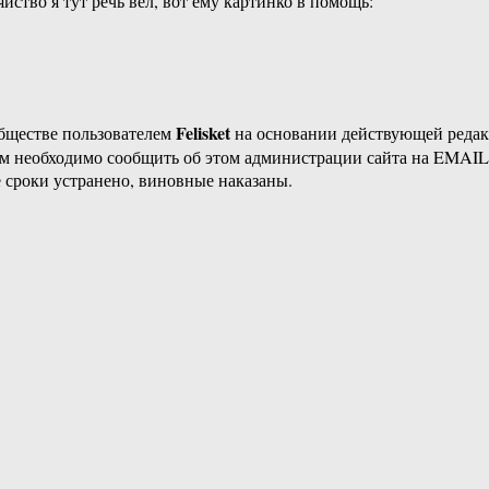
яйство я тут речь вёл, вот ему картинко в помощь:
Felisket
бществе пользователем
на основании действующей реда
ам необходимо сообщить об этом администрации сайта на EMAI
 сроки устранено, виновные наказаны.