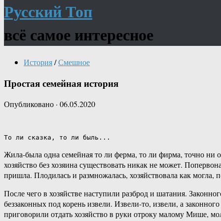
Русский Топ
всё самое интересное
История
/
Смешное
Простая семейная история
Опубликовано
·
06.05.2020
То ли сказка, то ли быль...
Жила-была одна семейная то ли ферма, то ли фирма, точно ни о
хозяйство без хозяина существовать никак не может. Попервонач
пришла. Плодилась и размножалась, хозяйствовала как могла, п
После чего в хозяйстве наступили разброд и шатания. Законног
беззаконных под корень извели. Извели-то, извели, а законного
приговорили отдать хозяйство в руки отроку малому Мише, мол