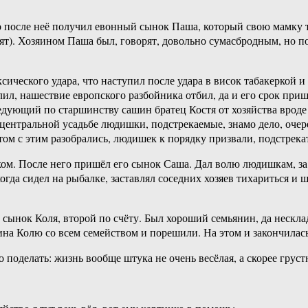
во после неё получил евонный сынок Паша, который свою мамку т
ят). Хозяином Паша был, говорят, довольно сумасбродным, но пор
сического удара, что наступил после удара в висок табакеркой 
ил, нашествие европского разбойника отбил, да и его срок приш
едующий по старшинству сашин братец Костя от хозяйства вроде 
а центральной усадьбе людишки, подстрекаемые, знамо дело, очер
ом с этим разобрались, людишек к порядку призвали, подстрекат
лком. После него пришёл его сынок Саша. Дал волю людишкам, за
когда сидел на рыбалке, заставлял соседних хозяев тихариться и 
 сынок Коля, второй по счёту. Был хороший семьянин, да несклад
на Колю со всем семейством и порешили. На этом и закончилась
о поделать: жизнь вообще штука не очень весёлая, а скорее груст