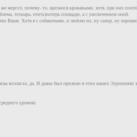
же мергел, почему- то, щитаюся кровавыми, хотя, при них плотн
блема, технарь, етить)потерь площади, а с увеличением оной.
тво Ваше. Хотя я с собакенами, и люблю их, ну сапер, ну хороши
зы возлагал, да. И дажы был признан в етих вашех Эуроппиях з
среднего уровня).