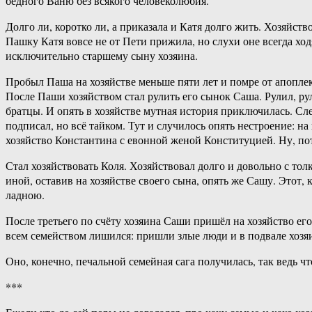
бедного Ваню без всякого человеколюбия.
Долго ли, коротко ли, а приказала и Катя долго жить. Хозяйст
Пашку Катя вовсе не от Пети прижила, но слухи оне всегда ход
исключительно старшему сыну хозяина.
Пробыл Паша на хозяйстве меньше пяти лет и помре от апоплек
После Паши хозяйством стал рулить его сынок Саша. Рулил, рул
братцы. И опять в хозяйстве мутная история приключилась. Сл
подписал, но всё тайком. Тут и случилось опять нестроение: н
хозяйство Константина с евонной женой Конституцией. Ну, пот
Стал хозяйствовать Коля. Хозяйствовал долго и довольно с то
иной, оставив на хозяйстве своего сына, опять же Сашу. Этот, 
ладною.
После третьего по счёту хозяина Саши пришёл на хозяйство его
всем семейством лишился: пришли злые люди и в подвале хозяи
Оно, конечно, печальной семейная сага получилась, так ведь чт
***