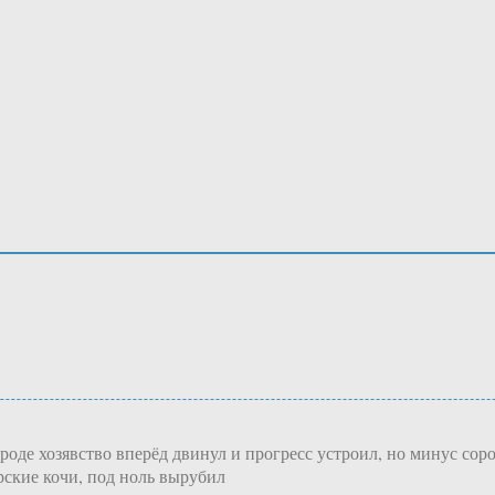
вроде хозявство вперёд двинул и прогресс устроил, но минус со
рские кочи, под ноль вырубил