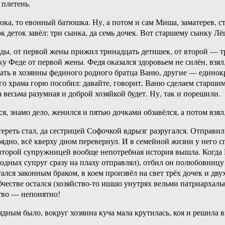
 плетень.
ока, то евонный батюшка. Ну, а потом и сам Миша, заматерев, с
ок деток завёл: три сынка, да семь дочек. Вот старшему сынку Л
ды, от первой жены прижил тринадцать детишек, от второй — тр
 Феде от первой жены. Федя оказался здоровьем не силён, взял, д
овать в хозяины фединого родного братца Ваню, другие — единок
ого храма горю пособил: давайте, говорит, Ваню сделаем старш
весьма разумная и доброй хозяйкой будет. Ну, так и порешили.
я, знамо дело, женился и пятью дочками обзавёлся, а потом взял
тереть стал, да сестрицей Софочкой вдрызг разругался. Отправил
зрядно, всё кверху дном перевернул. И в семейной жизни у него
 второй супружницей вообще непотребная история вышла. Когда 
одных супруг сразу на плаху отправлял), отбил он полюбовницу 
ался законным браком, в коем произвёл на свет трёх дочек и дв
честве остался (хозяйство-то ишшо унутрях вельми патриархально
ство — непонятно!
рядным было, вокруг хозяина куча мала крутилась, коя и решила 