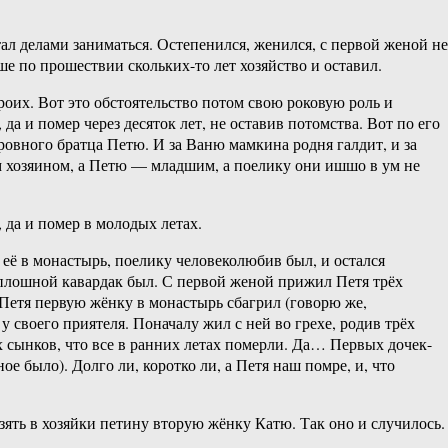
тал делами заниматься. Остепенился, женился, с первой женой не
ёше по прошествии скольких-то лет хозяйство и оставил.
оих. Вот это обстоятельство потом свою роковую роль и
а и помер через десяток лет, не оставив потомства. Вот по его
ровного братца Петю. И за Ваню мамкина родня галдит, и за
им хозяином, а Петю — младшим, а поелику они ишшо в ум не
, да и помер в молодых летах.
 её в монастырь, поелику человеколюбив был, и остался
 сплошной кавардак был. С первой женой прижил Петя трёх
Петя первую жёнку в монастырь сбагрил (говорю же,
у своего приятеля. Поначалу жил с ней во грехе, родив трёх
ух сынков, что все в ранних летах померли. Да… Первых дочек-
е было). Долго ли, коротко ли, а Петя наш помре, и, что
взять в хозяйки петину вторую жёнку Катю. Так оно и случилось.