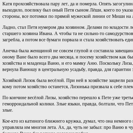
Катя прохозяйствовала пару лет, да и померла. Опять загогули
выходило, поелику был оный Петя сыном Лёши, коего по указан
стороны, все потомки по прямой мужеской линии от Миши на 
Ладно, стал Петя нумером два хозяином. Делами по младости ле
старшего хозяина Ивана. А чтобы та не сильно-то самодурствов
загребла, а потом все бумаги порвала и стала хозяйствовать е
Анечка была женщиной не совсем глупой и составила завещание
оному Ване было всего два месяца, и посему хозяйством как бы
хозяйства и младенца Ваню, и его мамку Аню. Поскольку Лиза,
вернула Ванюшу в центральную усадьбу, правда, для гарантии
Хозяйкой Лизок была весёлой. При ней в хозяйстве зацвели разн
кому потом хозяйство останется, Лизонька призвала к себе пле
По кончине весёлой Лизы, хозяйство перешло к Пете уже третье
геморроидальной колики. Злые языки, правда, болтали, что Пе
злые.
Кое-кто из катиного ближнего кружка, думал, что она немного п
управляла им многия лета. Ах, да, чуть не забыл: про Ваню в ч