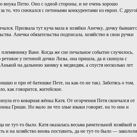
го внука Петю. Оно с одной стороны, и не очень хорошо
за то, что снюхался с петиными конкурентами из европ. С друго
ончался. Призвала тут куча мала в хозяйки Анечку, дочку бывшег
ьства. Анечка обязательства подписала, хозяйство в свои ручки
у племяннику Ване. Когда же сие печальное событие случилось,
о ретивое у петиной дочки Лизы, она пришла, да и скинула с
 Анькой на дальнюю заимку к медведям, а спустя несколько лет
ишшо и при её батюшке Пете, на как-то не так). Заботясь о том,
ло, как говорится, житейское.
инула его коварная жёнка Катя. От огорчения Петя скончался от
ика Гриши. Но мало ли что злые языки говорят, на то они и
а не тут-то было. Катя оказалась весьма рачительной хозяйкой и
ть и на хозяйство вновь поставить, да не тут-то было — заколол