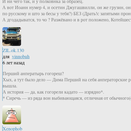
И ни чего так, и у полковнка за образец.
А вот Иоанн нумер 4, и осетин Джугашвилли, он же грузин, он 
по русскому и што за бесы у тебя?) БЕЗ (Драть!с запятыми прон
А дгодадыватся, то чо ? Разжёвано и в рот положено, Котейшес
ZIL.ok.130
для
vinnobuh
6 лет назад
Перший анператырь гогореш?
Хых, а тут было дело — Дима Перший на себя анператорские ри
вышла.
А история — да, как гогорели кадато — изрядно*.
* Сиречь — из ряда вон выбивающаяся, отличная от обычного(
Xenophob