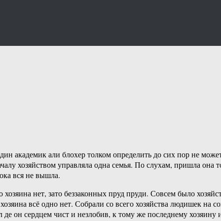
дин академик али блохер толком определить до сих пор не может,
алу хозяйством управляла одна семья. По слухам, пришла она то 
ока вся не вышла.
о хозяина нет, зато беззаконных пруд пруди. Совсем было хозяйс
 хозяина всё одно нет. Собрали со всего хозяйства людишек на с
 де он сердцем чист и незлобив, к тому же последнему хозяину