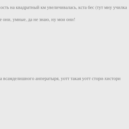
ость на квадратный км увеличивалась, кста бес (тут мну училка
е они, умные, да не знаю, ну мои они!
а всамделишного анператыря, уотт такая уотт стори-хистори