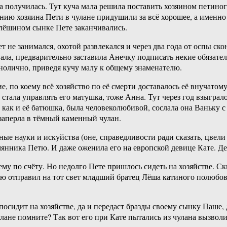
на получилась. Тут куча мала решила поставить хозяином петино
ию хозяина Пети в чулане придушили за всё хорошее, а именно 
лёшином сынке Пете заканчивались.
т не занимался, охотой развлекался и через два года от оспы ск
ала, предварительно заставила Анечку подписать некие обязател
динолично, приведя кучу малу к общему знаменателю.
, по коему всё хозяйство по её смерти доставалось её внучатом
 стала управлять его матушка, тоже Анна. Тут через год взыграл
 как и её батюшка, была человеколюбивой, сослала она Ваньку с
 заперла в тёмный каменный чулан.
ые науки и искуйства (оне, справедливости ради сказать, цвели 
мянника Петю. И даже оженила его на европской девице Кате. Де
му по счёту. Но недолго Пете пришлось сидеть на хозяйстве. Ск
тю отправил на тот свет младший братец Лёша катиного полюбовн
осидит на хозяйстве, да и передаст бразды своему сынку Паше, д
улане помните? Так вот его при Кате пытались из чулана вызволи