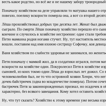
весть какое родство, но всё же и не нашему забору троюродный
Поначалу хозяйством на деле управляли то матушка нашего отр
повезло, поелику вскорости померла она, а вот со второй десят
Лёша прохозяйствовал добрых три десятка лет. Женат был дваж
сыграло. По смерти Лёши поначалу хозяйство перешло его сынку
кончине и случилось в хозяйстве нестроение: одне стали треб
Петю мамкина родня ногами стучит. Ну, тут настоятель местн
вошли, поставим над имя ихнюю сестрицу Софочку, коя девица 
Ваня хозяйством по слабости здоровья не занимался, но женитьс
Петя поначалу с мамкой жил, да в солдатики игрался, потом ма
вскорости на хозяйстве один. Покуролесил Петя в хозяйстве и
сыновей, из коих токмо один Лёша до взрослых лет дожил. Со
человеколюбив был, не то что островной хозяин Хенри, что нег
дочек-байстрючек (одна во младенчестве померла). Потом сочет
бастрючек Петя за законнорожденных признал, но осадочек в об
характерно, без всякого завещания. Кому хотел оставить хозяй
Ну, что тут сказать? Хозяйство к этому времени уже весьма из