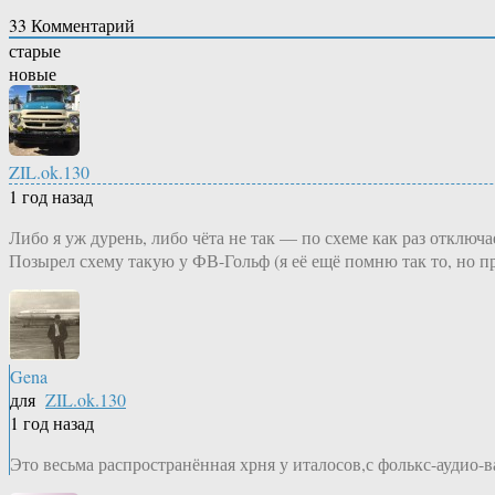
33
Комментарий
старые
новые
ZIL.ok.130
1 год назад
Либо я уж дурень, либо чёта не так — по схеме как раз отключа
Позырел схему такую у ФВ-Гольф (я её ещё помню так то, но п
Gena
для
ZIL.ok.130
1 год назад
Это весьма распространённая хрня у италосов,с фолькс-аудио-в