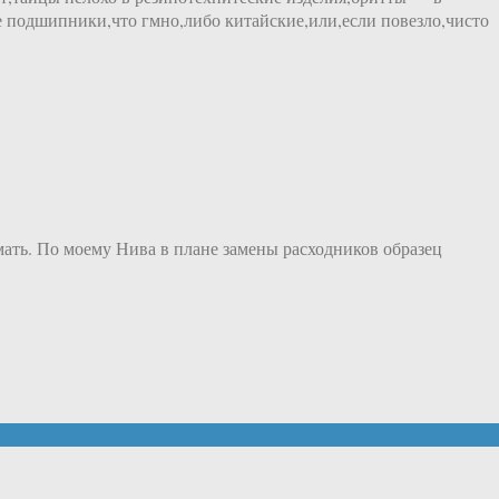
е подшипники,что гмно,либо китайские,или,если повезло,чисто
мать. По моему Нива в плане замены расходников образец