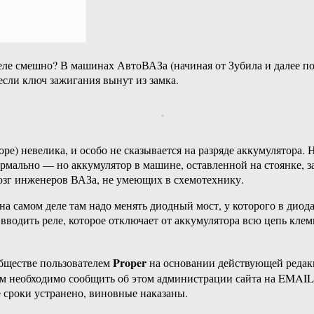
 деле смешно? В машинах АвтоВАЗа (начиная от Зубила и далее 
если ключ зажигания вынут из замка.
торе) невелика, и особо не сказывается на разряде аккумулятора
ормально — но аккумулятор в машине, оставленной на стоянке, з
озг инженеров ВАЗа, не умеющих в схемотехнику.
на самом деле там надо менять диодный мост, у которого в диода
 вводить реле, которое отключает от аккумулятора всю цепь кле
Proper
бществе пользователем
на основании действующей реда
ам необходимо сообщить об этом администрации сайта на EMAI
 сроки устранено, виновные наказаны.