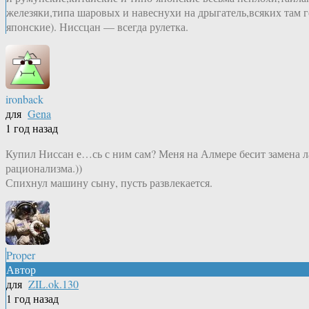
железяки,типа шаровых и навеснухи на дрыгатель,всяких там 
японские). Ниссцан — всегда рулетка.
ironback
для
Gena
1 год назад
Купил Ниссан е…сь с ним сам? Меня на Алмере бесит замена л
рационализма.))
Спихнул машину сыну, пусть развлекается.
Proper
Автор
для
ZIL.ok.130
1 год назад