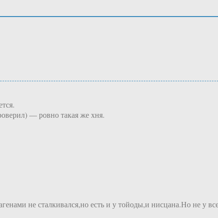
ется.
роверил) — ровно такая же хня.
агенами не сталкивался,но есть и у тойоды,и нисцана.Но не у все