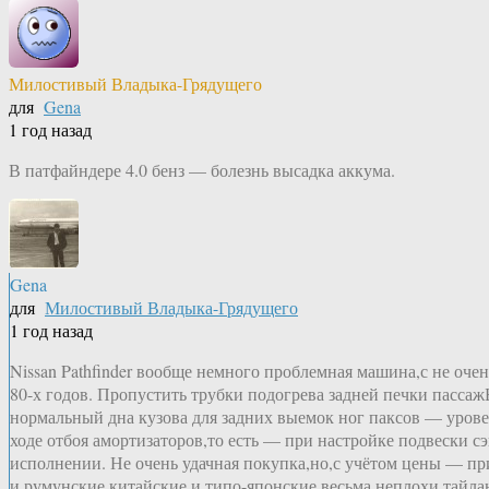
Милостивый Владыка-Грядущего
для
Gena
1 год назад
В патфайндере 4.0 бенз — болезнь высадка аккума.
Gena
для
Милостивый Владыка-Грядущего
1 год назад
Nissan Pathfinder вообще немного проблемная машина,с не оче
80-х годов. Пропустить трубки подогрева задней печки пасса
нормальный дна кузова для задних выемок ног паксов — урове
ходе отбоя амортизаторов,то есть — при настройке подвески 
исполнении. Не очень удачная покупка,но,с учётом цены — пр
и румунские,китайские и типо-японские весьма неплохи,тайлан