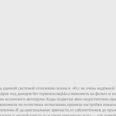
нь удачной системой отопления салона в -40,с не очень надёжн
жЫров под днищем без термоизоляцЫи,сэкономить на фольге и н
нь испанского автопрона.Ходы подвески явно недостаточны,при
сэкономили на полигоных испытаниях,приняли настройки пикапа
иемлемо.И да,оригинальные зряпчасти,от сайлентблоков до пру
дские и английские(да-да,и такие оригиналы есть) — как повез