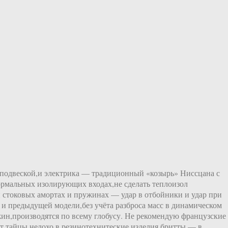
ой подвеской,и электрика — традиционный «козырь» Ниссцана с
ормальных изолирующих входах,не сделать теплоизол
 стоковых амортах и пружинах — удар в отбойники и удар при
 и предыдущей модели,без учёта разброса масс в динамическом
жин,производятся по всему глобусу. Не рекомендую французские
ёт,тайцы нелохо в резинотехнитеские изделия,бритты — в