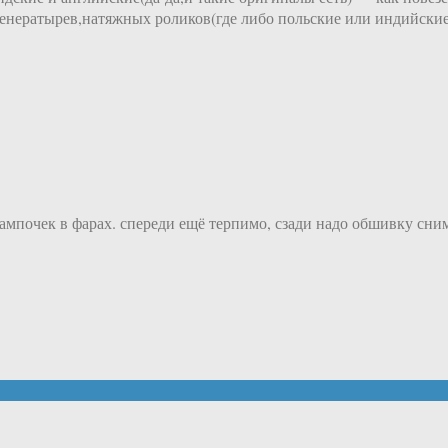
генератырев,натяжных роликов(где либо польские или индийски
ампочек в фарах. спереди ещё терпимо, сзади надо обшивку сни