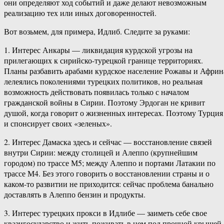
они определяют ход событий и даже делают невозможным
реализацию тех или иных договоренностей.
Вот возьмем, для примера, Идлиб. Следите за руками:
1. Интерес Анкары — ликвидация курдской угрозы на
прилегающих к сирийско-турецкой границе территориях.
Планы разбавить арабами курдское население Рожавы и Африн
лелеялись поколениями турецких политиков, но реальная
возможность действовать появилась только с началом
гражданской войны в Сирии. Поэтому Эрдоган не кривит
душой, когда говорит о жизненных интересах. Поэтому Турция
и спонсирует своих «зеленых».
2. Интерес Дамаска здесь и сейчас — восстановление связей
внутри Сирии: между столицей и Алеппо (крупнейшим
городом) по трассе М5; между Алеппо и портами Латакии по
трассе М4. Без этого говорить о восстановлении страны и о
каком-то развитии не приходится: сейчас проблема банально
доставлять в Алеппо бензин и продукты.
3. Интерес турецких прокси в Идлибе — заиметь себе свое
квазигосударство и жить-поживать в нем под прочной крышей