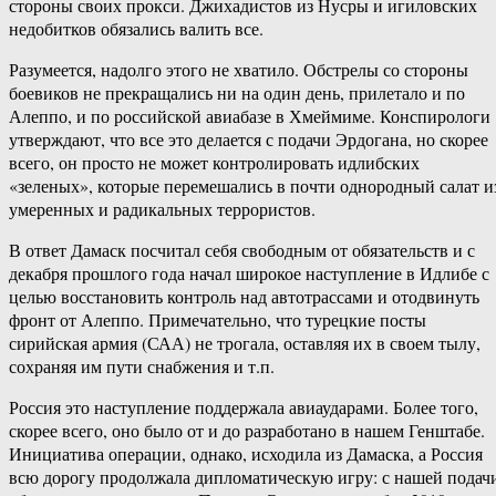
стороны своих прокси. Джихадистов из Нусры и игиловских
недобитков обязались валить все.
Разумеется, надолго этого не хватило. Обстрелы со стороны
боевиков не прекращались ни на один день, прилетало и по
Алеппо, и по российской авиабазе в Хмеймиме. Конспирологи
утверждают, что все это делается с подачи Эрдогана, но скорее
всего, он просто не может контролировать идлибских
«зеленых», которые перемешались в почти однородный салат и
умеренных и радикальных террористов.
В ответ Дамаск посчитал себя свободным от обязательств и с
декабря прошлого года начал широкое наступление в Идлибе с
целью восстановить контроль над автотрассами и отодвинуть
фронт от Алеппо. Примечательно, что турецкие посты
сирийская армия (САА) не трогала, оставляя их в своем тылу,
сохраняя им пути снабжения и т.п.
Россия это наступление поддержала авиаударами. Более того,
скорее всего, оно было от и до разработано в нашем Генштабе.
Инициатива операции, однако, исходила из Дамаска, а Россия
всю дорогу продолжала дипломатическую игру: с нашей подач