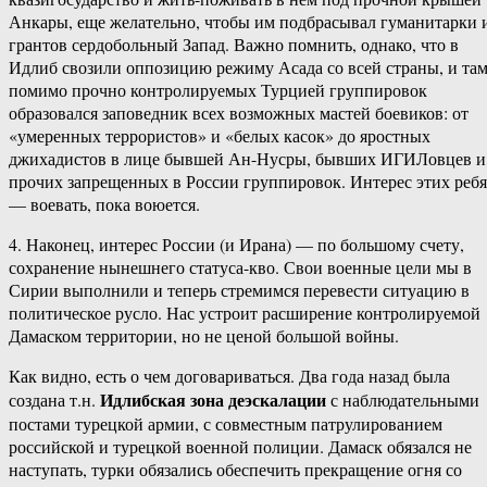
Анкары, еще желательно, чтобы им подбрасывал гуманитарки 
грантов сердобольный Запад. Важно помнить, однако, что в
Идлиб свозили оппозицию режиму Асада со всей страны, и та
помимо прочно контролируемых Турцией группировок
образовался заповедник всех возможных мастей боевиков: от
«умеренных террористов» и «белых касок» до яростных
джихадистов в лице бывшей Ан-Нусры, бывших ИГИЛовцев и
прочих запрещенных в России группировок. Интерес этих ребя
— воевать, пока воюется.
4. Наконец, интерес России (и Ирана) — по большому счету,
сохранение нынешнего статуса-кво. Свои военные цели мы в
Сирии выполнили и теперь стремимся перевести ситуацию в
политическое русло. Нас устроит расширение контролируемой
Дамаском территории, но не ценой большой войны.
Как видно, есть о чем договариваться. Два года назад была
Идлибская зона деэскалации
создана т.н.
с наблюдательными
постами турецкой армии, с совместным патрулированием
российской и турецкой военной полиции. Дамаск обязался не
наступать, турки обязались обеспечить прекращение огня со