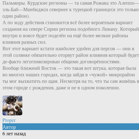
Пальмиры. Курдские регионы — та самая Рожава это Алеппо
эль-Баб—Манбидж(и севернее к турецкой границе(и это только
один район).
А по ходу действия становится всё более вероятным вариант
создания на севере Сирии региона подобного Ливану. Который
внутри и вовсе будет поделён на ещё более мелкие районы
влияния разных сил.
Вот этот вариант кстати наиболее удобен для персов — они в
этой солянке обязательно оторвут район влияния который будет
де-факто легитимизирован общими договорённостями.
Вообще ближний Восток — это такая вот штука, которая была
во многих наших городах, когда зайдя в «чужой» микрорайон
ты мог выхватить по щам. Несмотря на то, что ты сам живёшь 
этом городе с рождения, даже и не в одном поколении.
Proper
Автор
6 лет назад