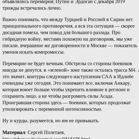
объявлялись перемирия; Путин и Эрдоган с декабря 2019
трижды встречались лично.
Важно понимать, что между Турцией и Россией в Сирии нет
принципиального противоречия, а вся эта ситуация — скорее
досадная помеха, чем повод для большого разлада. Про
гибридную войну, местами похожую на договорняк, мы уже
писали, вчерашние же договоренности в Москве — показатель
умения искать компромиссы.
Перемирие не будет вечным. Обстрелы со стороны боевиков
никуда не денутся, в «зеленой» зоне также осталась трасса М4.
это значит, контуры следующего наступления САА в Идлибе
очевидны уже сегодня. Это понимают все, включая Анкару,
которая воюет больше чтобы укрепить влияние в регионе и
сохранить лицо, а не чтобы разгромить силы Асада.
Проигравшая сторона здесь — боевики, которых продолжат
утилизировать с переменной интенсивностью.
Ну и курды, разумеется, но им не привыкать.
Материал
: Сергей Полетаев,
https://charsov.livejournal.com/3515675.html