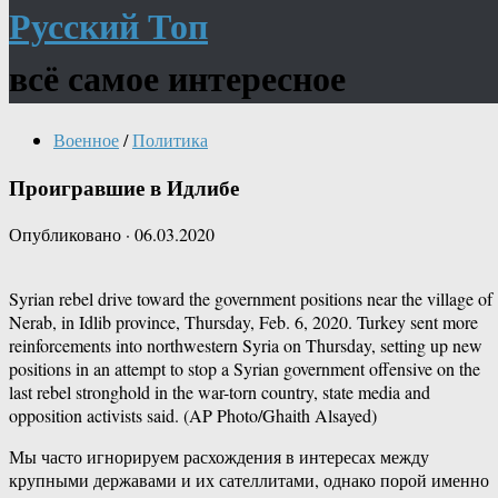
Русский Топ
всё самое интересное
Военное
/
Политика
Проигравшие в Идлибе
Опубликовано
·
06.03.2020
Syrian rebel drive toward the government positions near the village of
Nerab, in Idlib province, Thursday, Feb. 6, 2020. Turkey sent more
reinforcements into northwestern Syria on Thursday, setting up new
positions in an attempt to stop a Syrian government offensive on the
last rebel stronghold in the war-torn country, state media and
opposition activists said. (AP Photo/Ghaith Alsayed)
Мы часто игнорируем расхождения в интересах между
крупными державами и их сателлитами, однако порой именно