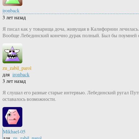
ironback
3 лет назад
Я писал как у товарища доча, живущая в Калифорнии лечилась
Вообще Лебединский конечно дурак полный. Был бы поумней ос
zu_zabil_parol
для
ironback
3 лет назад
Я слушал его разные старые интервью. Лебединский ругал Путин
оставалось возможности.
Mikhael-05
для
zu_zabil_parol