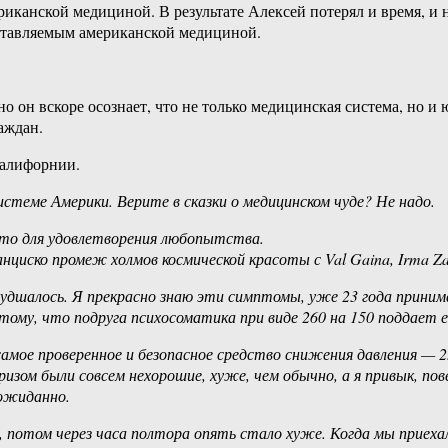
иканской медициной. В результате Алексей потерял и время, и 
оставляемым американской медициной.
 он вскоре осознает, что не только медицинская система, но и 
аждан.
Калифорнии.
теме Америки. Верите в сказки о медицинском чуде? Не надо.
исто для удовлетворения любопытства.
циско промеж холмов космической красоты с Val Gaina, Irma Zaub
худшалось. Я прекрасно знаю эти симптомы, уже 23 года приним
тому, что подруга психосоматика при виде 260 на 150 поддает е
самое проверенное и безопасное средство снижения давления — 25
ризом были совсем нехорошие, хуже, чем обычно, а я привык, по
еожиданно.
 потом через часа полтора опять стало хуже. Когда мы приехали