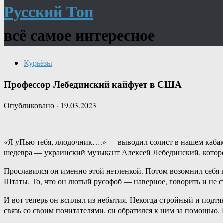
Русский Топ
всё самое интересное
Курьёзы
Профессор Лебединский кайфует в США
Опубликовано
·
19.03.2023
«Я уПью тебя, ллодочник….» — выводил солист в нашем кабак
шедевра — украинский музыкант Алексей Лебединский, котор
Прославился он именно этой нетленкой. Потом возомнил себя 
Штаты. То, что он лютый русофоб — наверное, говорить и не с
И вот теперь он всплыл из небытия. Некогда стройный и по
связь со своим почитателями, он обратился к ним за помощью. 