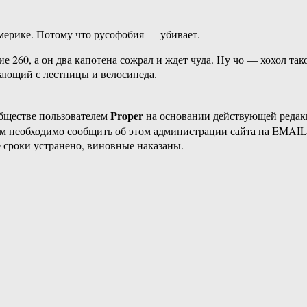
мерике. Потому что русофобия — убивает.
е 260, а он два капотена сожрал и ждет чуда. Ну чо — хохол та
адающий с лестницы и велосипеда.
Proper
бществе пользователем
на основании действующей реда
ам необходимо сообщить об этом администрации сайта на EMAI
 сроки устранено, виновные наказаны.