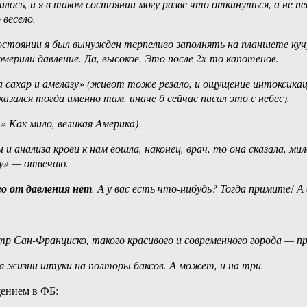
ось, и я в таком состоянии могу разве что откинуться, а не п
 весело.
 состоянии я был вынужден терпеливо заполнять на планшете ку
мерили давление. Да, высокое. Это после 2х-то капотенов.
на сахар и амелазу» (живот тоже резало, и ощущение интоксикац
азался тогда именно там, иначе б сейчас писал это с небес).
» Как мило, великая Америка)
и анализа крови к нам вошла, наконец, врач, то она сказала, м
ну» — отвечаю.
го от давления нет
. А у вас есть что-нибудь? Тогда примите! А
 Сан-Франциско, такого красивого и современного города — прос
ля жизни штуки на полторы баксов. А может, и на три.
щением в ФБ: