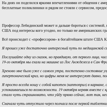
На днях он поделился яркими впечатлениями от общения с амер
бесплатные поликлиники и рядом не стояли с сервисом, пред
Профессор Лебидинский может и дальше бороться с системой, но
США под интересы кого угодно, но только не американских гр
Всё происходит с «профессором» в богайтейшем штате США 
Я прошел уже достаточно интересный путь по медицинской сис
Послушайте одну из сказок, но правдивую, от первого лица, ч
19-го октября мы ехали на машине из Лос Анжделеса в Сан Фран
Хреново мне было уже с самого утра, постепенно состояние у
гипертонический криз, но цифры меня не интересуют давно, по
Я просто всегда ношу с собой капотен (каптоприл) в кармане, 
успокаиваешься по возможности. 19 октября нервяк вместе с к
стало чуть страшновато, что уйду прямо сейчас, вот так, н
Сначала чуть отпустило через полчаса после первой таблетки,