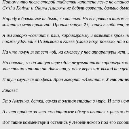
Потому что после второй таблетки капотена легче не становил
Grisha Kotlyar и Olesya Astapova не дадут соврать, дальше было
Народу в больничке не было, к счастью. Но все равно в таком
колотило меня прилично. Прошло минут 25, зашел в кабинет, по
Я им говорю «сделайте, плиз, кардиограмму и возьмите кровь 
поджелудочной в Шалимова в Киеве (слава Богу, повезло, что ок
На что получил ответ «ой, на амелазу у нас аппаратуры нет…
Но дальше, когда минут через 40 с результатами кардиограммы 
мне срочно что-то от давления, у меня через час выход на сце
И тут случился апофеоз. Врач говорит «Извините.
У нас ниче
Занавес.
Это Америка, детка, самая толстая страна в мире. И это центр
А счет придет за это «медицинское обслуживание» с риском д
Вот такие комментарии остались у Лебединского под его сооб