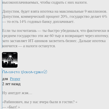
высокооплачиваемых, чтобы содрать с них налоги.
Допустим, будет взята ипотека на максимальные 9 миллионов.
Допустим, коммерческий процент 20%, государство делает 6%
— то есть 14% годовыз банку доплачивает.
Если ты посчитаешь — ты быстро убедишься, что фактически 
среднем государство эти же 60 тыр и возвращает через ипотеку
зато заставляет ИТ-шников засветить бизнес. Дальше ипотека
кончится — а налоги останутся.
Ոሉαዙҿτα ಭҿҝҿሉҿʓяҝα〄
для
Proper
2 лет назад
Ну анегдот жэж…
«Рабинович, вы у нас вчера были в гостях? »
— «Был! »