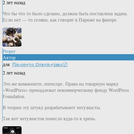
2 лет назад
Что бы что то было сделано, должна быть поставлена задача.
Если нет — то селяви, как говорят в Париже на фанере.
Proper
Автор
для
Ոሉαዙҿτα ಭҿҝҿሉҿʓяҝα〄
2 лет назад
Это же комьюнити, опенсорс. Права на товарную марку
«WordPress» принадлежат некоммерческому фонду WordPress
Foundation.
В теории эту штуку разрабатывают энтузиасты.
Так вот энтузиастов понесло куда-то в хрень.