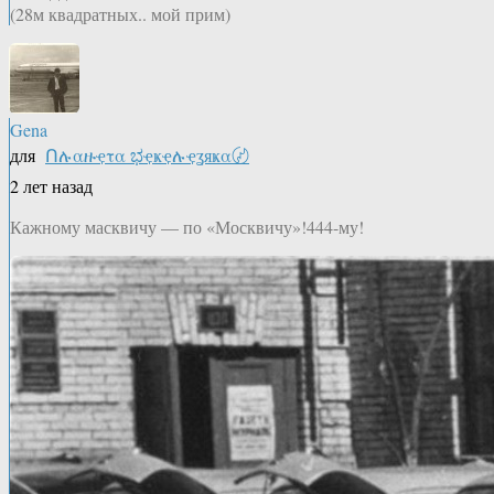
(28м квадратных.. мой прим)
Gena
для
Ոሉαዙҿτα ಭҿҝҿሉҿʓяҝα〄
2 лет назад
Кажному масквичу — по «Москвичу»!444-му!