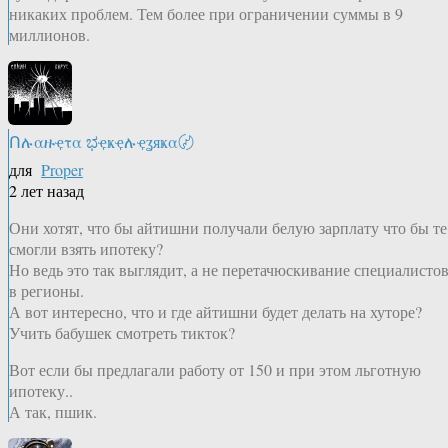
никаких проблем. Тем более при ограничении суммы в 9
миллионов.
Ոሉαዙҿτα ಭҿҝҿሉҿʓяҝα〄
для
Proper
2 лет назад
Они хотят, что бы айтишни получали белую зарплату что бы те
смогли взять ипотеку?
Но ведь это так выглядит, а не перетачюскивание специалисто
в регионы.
А вот интересно, что и где айтишни будет делать на хуторе?
Учить бабушек смотреть тикток?
Вот если бы предлагали работу от 150 и при этом льготную
ипотеку..
А так, пшик.