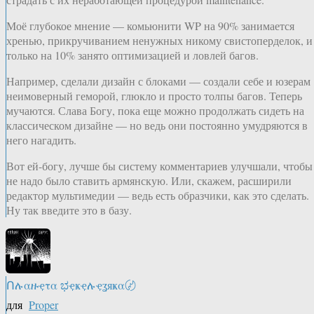
Моё глубокое мнение — комьюнити WP на 90% занимается
хренью, прикручиванием ненужных никому свистоперделок, и
только на 10% занято оптимизацией и ловлей багов.
Например, сделали дизайн с блоками — создали себе и юзерам
неимоверный геморой, глюкло и просто толпы багов. Теперь
мучаются. Слава Богу, пока еще можно продолжать сидеть на
классическом дизайне — но ведь они постоянно умудряются в
него нагадить.
Вот ей-богу, лучше бы систему комментариев улучшали, чтобы
не надо было ставить армянскую. Или, скажем, расширили
редактор мультимедии — ведь есть образчики, как это сделать.
Ну так введите это в базу.
Ոሉαዙҿτα ಭҿҝҿሉҿʓяҝα〄
для
Proper