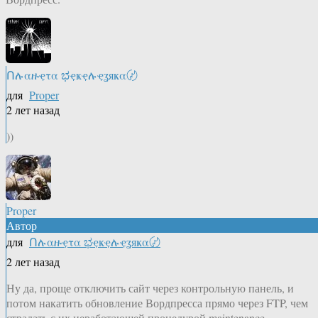
Ոሉαዙҿτα ಭҿҝҿሉҿʓяҝα〄
для
Proper
2 лет назад
))
Proper
Автор
для
Ոሉαዙҿτα ಭҿҝҿሉҿʓяҝα〄
2 лет назад
Ну да, проще отключить сайт через контрольную панель, и
потом накатить обновление Вордпресса прямо через FTP, чем
страдать с их неработающей процедурой maintenance.