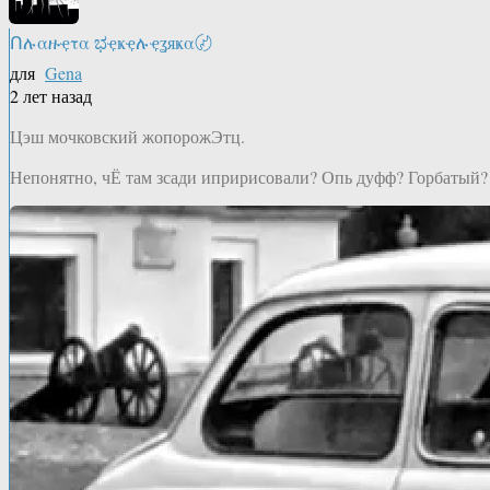
Ոሉαዙҿτα ಭҿҝҿሉҿʓяҝα〄
для
Gena
2 лет назад
Цэш мочковский жопорожЭтц.
Непонятно, чЁ там зсади ипририсовали? Опь дуфф? Горбатый?