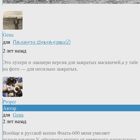
Gena
для
Ոሉαዙҿτα ಭҿҝҿሉҿʓяҝα〄
2 лет назад
Это лухери и лакшери версия для зажратых масквичей,а у табе
на фото — для несильно зажратых.
Proper
Автор
для
Gena
2 лет назад
Вообще в русской копии Фиата-600 меня умиляет
использование V-образного мотора от немецкого нацистского