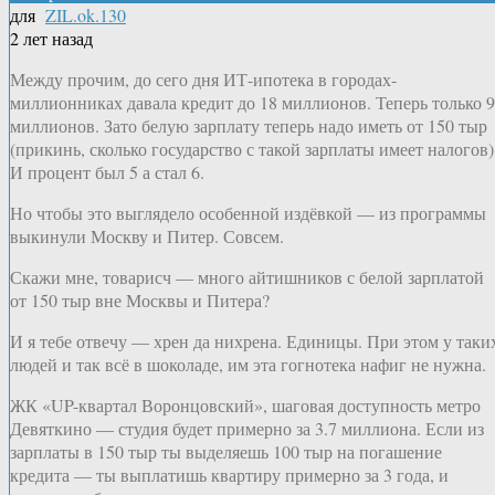
для
ZIL.ok.130
2 лет назад
Между прочим, до сего дня ИТ-ипотека в городах-
миллионниках давала кредит до 18 миллионов. Теперь только 9
миллионов. Зато белую зарплату теперь надо иметь от 150 тыр
(прикинь, сколько государство с такой зарплаты имеет налогов)
И процент был 5 а стал 6.
Но чтобы это выглядело особенной издёвкой — из программы
выкинули Москву и Питер. Совсем.
Скажи мне, товарисч — много айтишников с белой зарплатой
от 150 тыр вне Москвы и Питера?
И я тебе отвечу — хрен да нихрена. Единицы. При этом у таки
людей и так всё в шоколаде, им эта гогнотека нафиг не нужна.
ЖК «UP-квартал Воронцовский», шаговая доступность метро
Девяткино — студия будет примерно за 3.7 миллиона. Если из
зарплаты в 150 тыр ты выделяешь 100 тыр на погашение
кредита — ты выплатишь квартиру примерно за 3 года, и