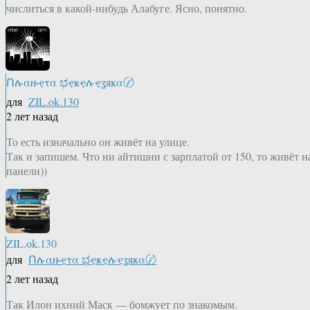
числиться в какой-нибудь Алабуге. Ясно, понятно.
Ոሉαዙҿτα ಭҿҝҿሉҿʓяҝα〄
для
ZIL.ok.130
2 лет назад
То есть изначально он живёт на улице.
Так и запишем. Что ни айтишни с зарплатой от 150, то живёт н
панели))
ZIL.ok.130
для
Ոሉαዙҿτα ಭҿҝҿሉҿʓяҝα〄
2 лет назад
Так Илон ихний Маск — бомжует по знакомым.