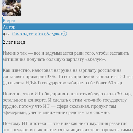
Proper
Автор
для
Ոሉαዙҿτα ಭҿҝҿሉҿʓяҝα〄
2 лет назад
Именно так — всё и задумывается ради того, чтобы заставить
айтишника получать большую зарплату «вбелую».
Как известно, налоговая нагрузка на зарплату россиянина
составляет примерно 33%. То есть при белой зарплате в 150 ты
(до вычета НДФЛ) государство забирает себе более 60 тыр.
Понятно, что в ИТ общепринято платить вбелую около 30 тыр, 
остальное в конверте. И сделать с этим что-либо государству
трудно, потому что ИТ — сфера скользкая, продукт там
эфемерный, учесть «движение средств» там сложно.
Поэтому ИТ-ипотека — это никакая не стимуляция развития,
это государство так пытается вытащить из тени зарплаты самы