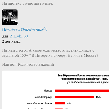
На ипотеку у нево лавэ немае.
Ոሉαዙҿτα ಭҿҝҿሉҿʓяҝα〄
для
ZIL.ok.130
2 лет назад
Начнём с того.. А какое количество этих айтишников с
зарплатой 150+ ? В Питере к примеру. Ну или в Москве?
Или вот- Количество вакансий