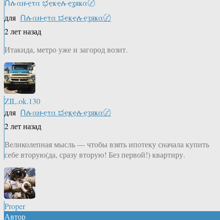
Ոሉαዙҿτα ಭҿҝҿሉҿʓяҝα〄
для
Ոሉαዙҿτα ಭҿҝҿሉҿʓяҝα〄
2 лет назад
Итакида, метро уже и загород возит.
ZIL.ok.130
для
Ոሉαዙҿτα ಭҿҝҿሉҿʓяҝα〄
2 лет назад
Великолепная мысль — чтобы взять ипотеку сначала купить
себе вторую(да, сразу вторую! Без первой!) квартиру.
Proper
Автор