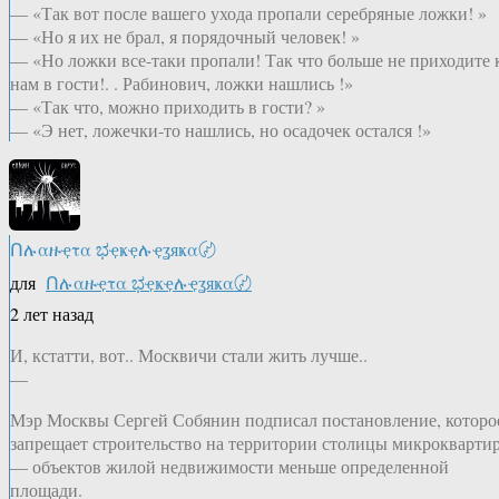
— «Так вот после вашего ухода пропали серебряные ложки! »
— «Но я их не брал, я порядочный человек! »
— «Но ложки все-таки пропали! Так что больше не приходите 
нам в гости!. . Рабинович, ложки нашлись !»
— «Так что, можно приходить в гости? »
— «Э нет, ложечки-то нашлись, но осадочек остался !»
Ոሉαዙҿτα ಭҿҝҿሉҿʓяҝα〄
для
Ոሉαዙҿτα ಭҿҝҿሉҿʓяҝα〄
2 лет назад
И, кстатти, вот.. Москвичи стали жить лучше..
—
Мэр Москвы Сергей Собянин подписал постановление, которо
запрещает строительство на территории столицы микрокварти
— объектов жилой недвижимости меньше определенной
площади.