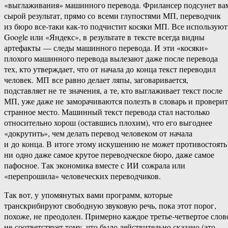
«выглаживания» машинного перевода. Фрилансер подсунет ва
сырой результат, прямо со всеми глупостями МП, переводчик
из бюро все-таки как-то подчистит косяки МП. Все используют
Google или «Яндекс», в результате в тексте всегда видны
артефакты — следы машинного перевода. И эти «косяки»
плохого машинного перевода вылезают даже после перевода
тех, кто утверждает, что от начала до конца текст переводил
человек. МП все равно делает ляпы, заговаривается,
подставляет не те значения, а те, кто выглаживает текст после
МП, уже даже не заморачиваются полезть в словарь и проверит
странное место. Машинный текст перевода стал настолько
относительно хорош (оставшись плохим), что его выгоднее
«докрутить», чем делать перевод человеком от начала
и до конца. В итоге этому искушению не может противостоять
ни одно даже самое крутое переводческое бюро, даже самое
пафосное. Так экономика вместе с ИИ сожрала или
«перепрошила» человеческих переводчиков.
Так вот, у упомянутых вами программ, которые
транскрибируют свободную звуковую речь, пока этот порог,
похоже, не преодолен. Примерно каждое третье-четвертое слов
не соответствует тому, что было действительно сказано (это