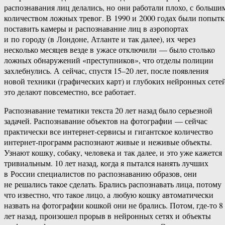
распознавания лиц делались, но они работали плохо, с больши
количеством ложных тревог. В 1990 и 2000 годах были попыт
поставить камеры и распознавание лиц в аэропортах
и по городу (в Лондоне, Атланте и так далее), их через
несколько месяцев везде в ужасе отключили — было столько
ложных обнаружений «преступников», что отделы полиции
захлебнулись. А сейчас, спустя 15–20 лет, после появления
новой техники (графических карт) и глубоких нейронных сете
это делают повсеместно, все работает.
Распознавание тематики текста 20 лет назад было серьезной
задачей. Распознавание объектов на фотографии — сейчас
практически все интернет-сервисы и гигантское количество
интернет-программ распознают живые и неживые объекты.
Узнают кошку, собаку, человека и так далее, и это уже кажется
тривиальным. 10 лет назад, когда я пытался нанять лучших
в России специалистов по распознаванию образов, они
не решались такое сделать. Брались распознавать лица, потому
что известно, что такое лицо, а любую кошку автоматически
назвать на фотографии кошкой они не брались. Потом, где-то 8
лет назад, произошел прорыв в нейронных сетях и объекты