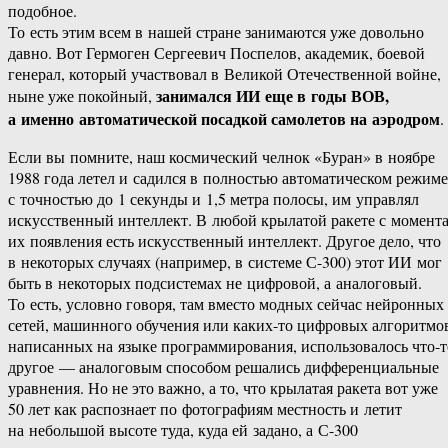
подобное.
То есть этим всем в нашей стране занимаются уже довольно
давно. Вот Гермоген Сергеевич Поспелов, академик, боевой
генерал, который участвовал в Великой Отечественной войне,
занимался ИИ еще в годы ВОВ,
ныне уже покойный,
а именно автоматической посадкой самолетов на аэродром
.
Если вы помните, наш космический челнок «Буран» в ноябре
1988 года летел и садился в полностью автоматическом режиме
с точностью до 1 секунды и 1,5 метра полосы, им управлял
искусственный интеллект. В любой крылатой ракете с момент
их появления есть искусственный интеллект. Другое дело, что
в некоторых случаях (например, в системе С-300) этот ИИ мог
быть в некоторых подсистемах не цифровой, а аналоговый.
То есть, условно говоря, там вместо модных сейчас нейронных
сетей, машинного обучения или каких-то цифровых алгоритмо
написанных на языке программирования, использовалось что-т
другое — аналоговым способом решались дифференциальные
уравнения. Но не это важно, а то, что крылатая ракета вот уже
50 лет как распознает по фотографиям местность и летит
на небольшой высоте туда, куда ей задано, а С-300