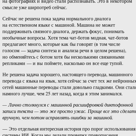
на фотографиях и видео стали распознавать. Это в некотором
смысле уже ширпотреб сейчас.
Сейчас не решена пока задача нормального диалога
на естественном языке с машиной. Машина не может
поддерживать связного диалога, держать фокус, понимать
необычные вопросы. Хотя тема чат-ботов модная, чат-ботов
предлагают много, которые как бы говорят (в том числе
голосом — задача синтеза и анализа речи в целом решена),
но обменяйтесь с ботом хотя бы несколькими связанными
репликами — и вы поймете, насколько он все еще тупой.
Не решена задача хорошего, настоящего перевода, машинного
перевода с языка на язык, хотя сейчас за счет тех же нейронны
сетей машинные переводы стали довольно гладкими. Они стал
намного лучше, чем 25 лет назад, когда я этим занимался.
— Лично столкнулся с машинной расшифровкой диктофонной
записи текста — это же просто ужас. Проще все это сделат
вручную, чем потом исправлять ошибки за машиной.
— Это отдельная интересная история про порог использования
системы ИИ. Когда мы делали проверку правописания,