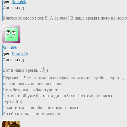
для
Sobolek
7 лет назад
Ключевое слово носиЛ. А сейчас? В наше время никто не носи
Sobolek
для
Ванёк26
7 лет назад
Вот в наше время…☝️))
Перемена. Чем занимались: игра в «ножики», футбол, турник,
маргиналы — курить за школу.
Нож-белочка, рыбка, турист…
С отвёрткой уже братан ходил, в 90-е. Поэтому остался с
курткой.))
С кастетом — вообще не помню такого…
А сейчас нож — норм.явление.