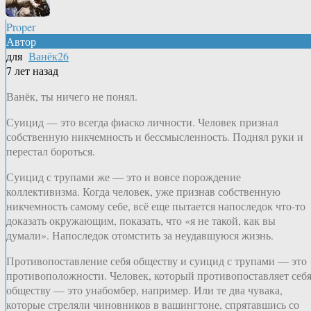
Proper
Автор
для
Ванёк26
7 лет назад
Ванёк, ты ничего не понял.
Суицид — это всегда фиаско личности. Человек признал
собственную никчемность и бессмысленность. Поднял руки и
перестал бороться.
Суицид с трупами же — это и вовсе порождение
коллективизма. Когда человек, уже признав собственную
никчемность самому себе, всё еще пытается напоследок что-то
доказать окружающим, показать, что «я не такой, как вы
думали». Напоследок отомстить за неудавшуюся жизнь.
Противопоставление себя обществу и суицид с трупами — это
противоположности. Человек, который противопоставляет себ
обществу — это унабомбер, например. Или те два чувака,
которые стреляли чиновников в вашингтоне, спрятавшись со