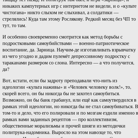
никаких кампутерных игр с интернетом не видели, и о «культе
чистогана» никто слыхом не слыхивал, а солдатики —
стрелялись! Куда там этому Рослякову. Редкий месяц без ЧП то
тут, то там.
И особенно своевременно смотрится как метод борьбы с
подростковыми самоубийствами — военно-патриотическое
воспитание, да. Зарница. Научим-де изготавливать взрывчатку
из чего угодно и дадим пулемёт депрессивному подростку с
тараканами размером со слона. Интересно — а что получится,
да?
Вот, кстати, если бы задроту преподавали что-нить из
идеологии «культа наживы» и «Человек человеку волк!», то,
скорей всего, он бы никогда бы не захотел самоубиться.
Возможно, он бы банк грабанул, или ещё как самоутвердился в
рамках этой идеологии, но никогда бы не стал самоубиваться. 
том-то и дело, что его полировали и по мозгам ездили именно 
рамках вами заданных рецептов — про коллективизм,
общественные морализьмы и прочей шняги из методички
политрука-надомника. Выросло на этом навозце то, что