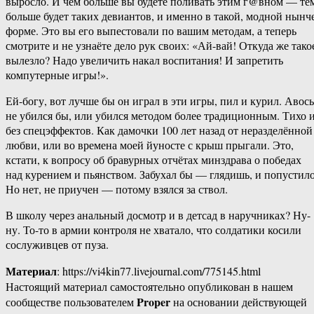
выросло. И чем больше вы будете поливать этим г@вном — те
больше будет таких девиантов, и именно в такой, модной нынч
форме. Это вы его выпестовали по вашим методам, а теперь
смотрите и не узнаёте дело рук своих: «Ай-вай! Откуда же тако
вылезло? Надо увеличить накал воспитания! И запретить
компутерные игры!».
Ей-богу, вот лучше бы он играл в эти игры, пил и курил. Авось
не убился бы, или убился методом более традиционным. Тихо 
без спецэффектов. Как дамочки 100 лет назад от неразделённой
любви, или во времена моей йуносте с крыш прыгали. Это,
кстати, к вопросу об бравурных отчётах минздрава о победах
над курением и пьянством. Забухал бы — глядишь, и попустило
Но нет, не приучен — потому взялся за ствол.
В школу через анальный досмотр и в детсад в наручниках? Ну-
ну. То-то в армии контроля не хватало, что солдатики косили
сослуживцев от пуза.
Материал
: https://vi4kin77.livejournal.com/775145.html
Настоящий материал самостоятельно опубликован в нашем
Proper
сообществе пользователем
на основании действующей