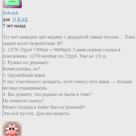
Sobolek
для
O KAK
7 лет назад
Тут вот намедни про мадаму с двадцатой лямов писали… Тоже
скорее всего безработная. И?
1. 12/76 32руб *300шт = 9600руб. Самая первая ссылка в
поисковике. 12/70 вообще по 22руб. Уже не 13т.р.
2. Ружжо по дешману:
Комиссионка, не?
3. Оружейный ящик.
У нас участкового затащить, чтоб глянул этот ящик — больше
месяца упрашиваешь.
4. Вы думаете, что родаки не были в теме?
Не помогли сынку?
Может подход к бабке был не разовый?
Это всё пустое. Для поговорить.