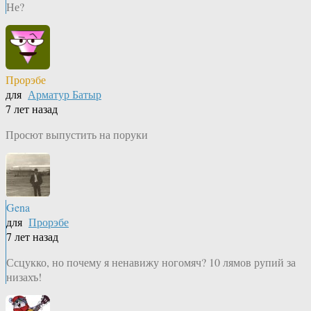
Не?
Прорэбе
для
Арматур Батыр
7 лет назад
Просют выпустить на поруки
Gena
для
Прорэбе
7 лет назад
Ссцукко, но почему я ненавижу ногомяч? 10 лямов рупий за
низахъ!