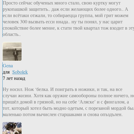
Просто сейчас обученых много стало, свою куртку могут
рукопашкой защитить.. даж если желающих более одного.. А
если всётаки отжали, то собираецца группа, мой грит можем
человек 300 вызвать есси ннада.. ну ты понял, у нас царит
спокойствие более мение, к стати твой квартал тож входит в эт
область..
Gena
для
Sobolek
7 лет назад
Ну носил. Нож ‘белка. И поиграть в ножики, и так, на все
случаи жизни. Хотя как оружие самообороны полное ничего, н
пришёл домой в грязной, но на себе ‘Аляске’ и с фингалом, а
тот, который хотел быть модно одетым, с порезаной мордой бы
маленько потом вычислен старшаками и снова опъздълен.