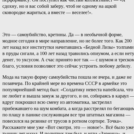
сдохну, но и вас собой заберу, чтоб не одному на ацкой
сковородке жариться, а вместе — веселее!».
Это — самоубийство, кретины. Да — в необычной форме,
модное сегодня в мире направление, но не более того. Как 200
лет назад все институтки начитавшись «Бедной Лизы» толпами
в пруды сигали, а 100 лет назад травились опиумом, а если нет
денег, то уксусом. А счас принято вот так — с шумом и треском
благо, условия позволяют это сейчас устроить любому дебилу.
Мода на такую форму самоубийства пошла не вчера, и даже не
позавчера. По крайней мере во времена СССР в армейке это
популярнейший метод был: «Солдатику невеста напейсала, что
не любит и вышла замуж за другого, и он, собираясь в караул 
вдруг покрошил всю смену из автоматика, застрелил
прибежавшего на шум комбата, а когда расстрелял по бегающи
по плацу в панике сослуживцам все три штатных магазина —
повесился на резинке от трусов в ротном сортире. Точка».
Расскажите мне уже «Вот смотри, это — новое!». Всё было уже
тыщщу лет назад. И политрук там был, и игра «Зарница», и