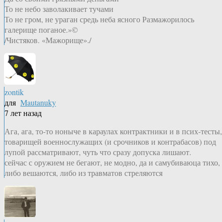
То не небо заволакивает тучами
То не гром, не ураган средь неба ясного Размажорилось
галерище поганое.»©
/Чистяков. «Мажорище»./
zontik
для
Mautanuky
7 лет назад
Ага, ага, то-то ноныче в караулах контрактники и в псих-тесты,
товарищей военнослужащих (и срочников и контрабасов) под
лупой рассматривают, чуть что сразу допуска лишают.
сейчас с оружием не бегают, не модно, да и самубиваюца тихо,
либо вешаются, либо из травматов стреляются