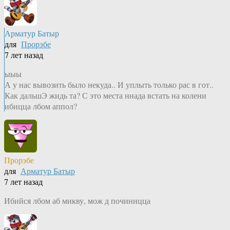
Арматур Батыр
для
Прорэбе
7 лет назад
ыыы
А у нас вывозить было некуда.. И уплыть только рас в гот..
Как дальшЭ жидь та? С это места ннада встать на колени
ибицца лбом аппол?
Прорэбе
для
Арматур Батыр
7 лет назад
Ибийся лбом аб микву, мож д починицца