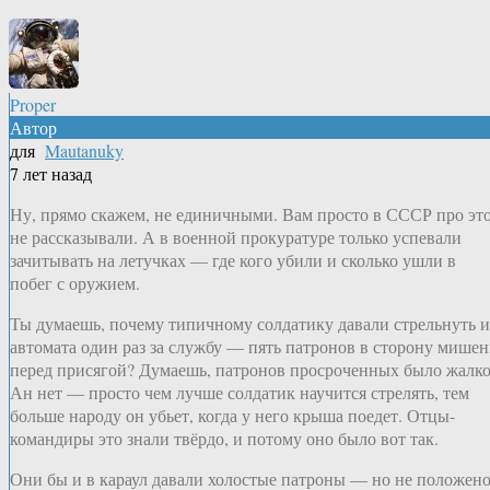
Proper
Автор
для
Mautanuky
7 лет назад
Ну, прямо скажем, не единичными. Вам просто в СССР про эт
не рассказывали. А в военной прокуратуре только успевали
зачитывать на летучках — где кого убили и сколько ушли в
побег с оружием.
Ты думаешь, почему типичному солдатику давали стрельнуть и
автомата один раз за службу — пять патронов в сторону мише
перед присягой? Думаешь, патронов просроченных было жалк
Ан нет — просто чем лучше солдатик научится стрелять, тем
больше народу он убьет, когда у него крыша поедет. Отцы-
командиры это знали твёрдо, и потому оно было вот так.
Они бы и в караул давали холостые патроны — но не положено