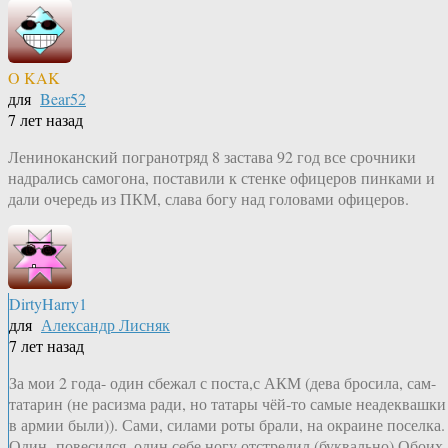
O KAK
для
Bear52
7 лет назад
Лениноканский погранотряд 8 застава 92 год все срочники
надрались самогона, поставили к стенке офицеров пинками и
дали очередь из ПКМ, слава богу над головами офицеров.
DirtyHarry1
для
Александр Лисняк
7 лет назад
За мои 2 года- один сбежал с поста,с АКМ (дева бросила, сам-
татарин (не расизма ради, но татары чёй-то самые неадеквашки
в армии были)). Сами, силами роты брали, на окраине поселка.
Один- повесился, один себе ногу отстрелил (буквально).Обоих-