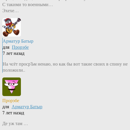
С такими то военными…
Эхехе…
Арматур Батыр
для
Прорэбе
7 лет назад
На чсёт просрЪм ненаю, но как бы вот такие своих в спину не
положили..
Прорэбе
для
Арматур Батыр
7 лет назад
Де уж там …