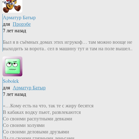
Арматур Батыр
для
Прорэбе
7 лет назад
Был я в съёмных домах этих игрукоф… там можно вооще не
выходить за ворота.. сел в машину тут и там на поле вышел..
Sobolek
для
Арматур Батыр
7 лет назад
«…Кому есть на что, так те с жиру бесятся
В кабаках водку пьют, развлекаются
Со своими распутными девками
Со своими холуями
Со своими деловыми друзьями
Да со своими грязными деньгами