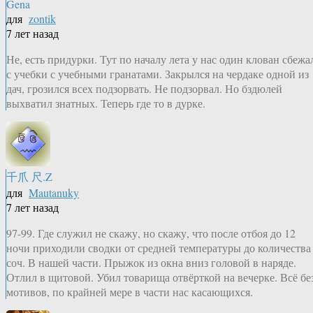
Gena
для
zontik
7 лет назад
Не, есть придурки. Тут по началу лета у нас один клован сбежа
с учебки с учебными гранатами. Закрылся на чердаке одной из
дач, грозился всех подзорвать. Не подзорвал. Но бздюлей
выхватил знатных. Теперь где то в дурке.
千爪 尺.Z
для
Mautanuky
7 лет назад
97-99. Где служил не скажу, но скажу, что после отбоя до 12
ночи приходили сводки от средней температуры до количества
соч. В нашей части. Прыжок из окна вниз головой в наряде.
Отлил в щитовой. Убил товарища отвёрткой на вечерке. Всё бе
мотивов, по крайней мере в части нас касающихся.