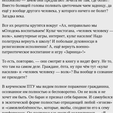
Вместо болящей головы поливать цветочным чаем задницу, да
ещё у вообще другого человека, у которого ничего не болит?
Загадка века.
Все их рецепты крутятся вокруг «Ах, неправильно мы
мОлодежь воспитываем! Культ чистогана, «человек человеку 
волк», кампутерные игры, интернет, культ насилия! Надо
политрука вернуть в школу! И побольше духовносци в
религиозном исполнении! А, ещё вернуть военно-
патриотическое воспитание и игру «Зарница»!»
То есть, повторяю, — они смотрят в книгу и видят фигу. Не то,
что там на самом деле. Граждане, ёпта, ну при чём тут «культ
насилия» и «человек человеку — волк»? Вы вообще в сознание
не приходите?
В керченском ПТУ мы видим полное поражение гражданина,
осознанное им полностью и бесповоротно. Он не волк и не
хочет им быть. Он баран и признал себя бараном. И самоубился
в экзотической форме полностью отрицающей любой «эгоизм»
и «самовлюблённость», которые, якобы, сподвигли его к сему
перформансу. Он поступил как чистый коллективист — «Я