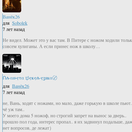
Ванёк26
для
Sobolek
7 лет назад
Не видел. Может это у вас там. В Питере с ножом ходили тольк
совсем хулиганы. А если принес нож в школу…
Ոሉαዙҿτα ಭҿҝҿሉҿʓяҝα〄
для
Ванёк26
7 лет назад
не, Вань, ходят с ножами, но мало, даже горькую в школе пьют.
чё уж там..
У моего дома 5 ножоф, но строгий запрет на вынос за дверь..
прошло пол года, интерес пропал.. я их задвинул подальше, да
нет вопросов, де лежат）