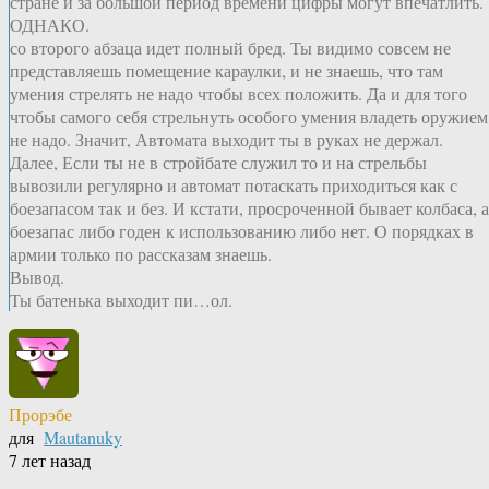
стране и за большой период времени цифры могут впечатлить.
ОДНАКО.
со второго абзаца идет полный бред. Ты видимо совсем не
представляешь помещение караулки, и не знаешь, что там
умения стрелять не надо чтобы всех положить. Да и для того
чтобы самого себя стрельнуть особого умения владеть оружием
не надо. Значит, Автомата выходит ты в руках не держал.
Далее, Если ты не в стройбате служил то и на стрельбы
вывозили регулярно и автомат потаскать приходиться как с
боезапасом так и без. И кстати, просроченной бывает колбаса, а
боезапас либо годен к использованию либо нет. О порядках в
армии только по рассказам знаешь.
Вывод.
Ты батенька выходит пи…ол.
Прорэбе
для
Mautanuky
7 лет назад