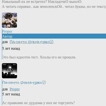
Навальный их не встретил? НакладочкО вышлО.
А читать справки.. как зенюленскОй.. читал буквы, но не текст
Proper
Автор
для
Ոሉαዙҿτα ಭҿҝҿሉҿʓяҝα〄
5 лет назад
Это был идиотен-тест. Хохлы его не прошли.
Ոሉαዙҿτα ಭҿҝҿሉҿʓяҝα〄
для
Proper
5 лет назад
Ас правками ис дурдома у них не торгують?