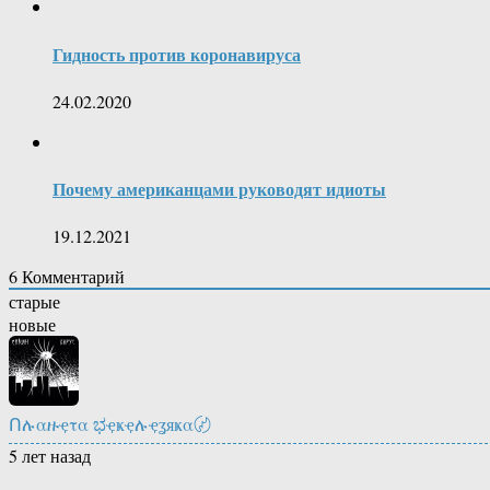
Гидность против коронавируса
24.02.2020
Почему американцами руководят идиоты
19.12.2021
6
Комментарий
старые
новые
Ոሉαዙҿτα ಭҿҝҿሉҿʓяҝα〄
5 лет назад