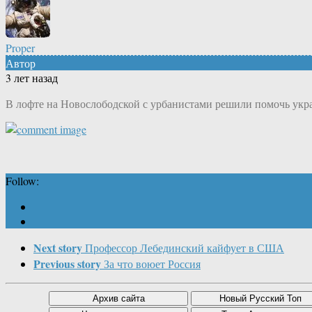
Proper
Автор
3 лет назад
В лофте на Новослободской с урбанистами решили помочь укра
Follow:
Next story
Профессор Лебединский кайфует в США
Previous story
За что воюет Россия