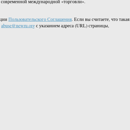
ях современной международной «торговли».
кции
Пользовательского Соглашения
. Если вы считаете, что такая
L
abuse@newru.org
с указанием адреса (URL) страницы,