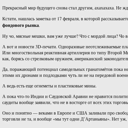
Прекрасный мир будущего снова стал другим, ахахахаха. Не ж
Кстати, нашлась заметка от 17 февраля, в которой рассказывае
фондового рынка
.
Ну чо, мясные мешки, вам уже лучше? Что с мордой лица? Чо в
А вот и новости 3D-печати. Одноразовые неотслеживаемые пл
Или многоствольная реактивная артиллерия по типу Второй Мир
как, борясь со стрелковым оружием, американский законодател
Да, поражающий потенциал самодельных гранатомётов пока неве
этими их дронами и подлодками чуть ли не на передовой военно
А ведь есть еще огнеметы и пластиковые мины.
А пока что-то Индии и Саудовской Аравии не нравится политик
саудиты вообще заявили, что не в восторге от всех этих торго
Оно и понятно — веками в Европе и США заливали про свободу 
торговли не та, и вообще «мы тут одни Д’Артаньяны». Нет уж, 