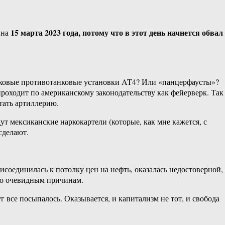
15 марта 2023 года, потому что в этот день начнется обвал
 на
иковые противотанковые установки AT4? Или «панцерфаусты»?
проходит по американскому законодательству как фейерверк. Так
тать артиллерию.
т мексиканские наркокартели (которые, как мне кажется, с
сделают.
соединилась к потолку цен на нефть, оказалась недостоверной, 
 по очевидным причинам.
 все посыпалось. Оказывается, и капитализм не тот, и свобода