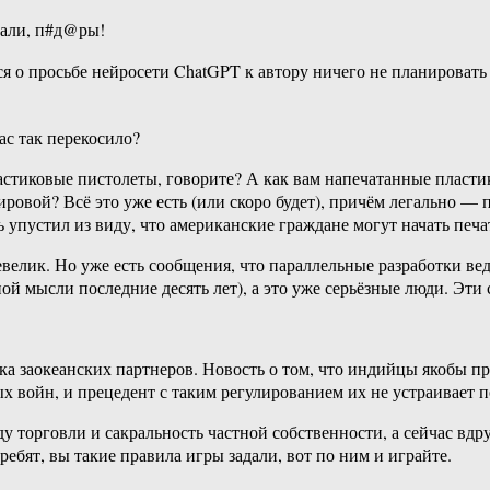
дали, п#д@ры!
тся о просьбе нейросети ChatGPT к автору ничего не планировать
ас так перекосило?
астиковые пистолеты, говорите? А как вам напечатанные пласт
овой? Всё это уже есть (или скоро будет), причём легально — 
ь упустил из виду, что американские граждане могут начать печа
лик. Но уже есть сообщения, что параллельные разработки веду
й мысли последние десять лет), а это уже серьёзные люди. Эти 
а заокеанских партнеров. Новость о том, что индийцы якобы при
вых войн, и прецедент с таким регулированием их не устраивает
торговли и сакральность частной собственности, а сейчас вдруг
ребят, вы такие правила игры задали, вот по ним и играйте.