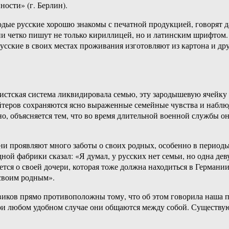
ости» (г. Берлин).
одые русские хорошю знакомы с печатной продукцией, говорят 
и четко пишут не только кириллицей, но и латинским шрифтом.
сские в своих местах проживания изготовляют из картона и дру
вистская система ликвидировала семью, эту зародышевую ячейку
йтеров сохраняются ясно выраженные семейные чувства и наблю
о, объясняется тем, что во время длительной военной службы он
и проявляют много заботы о своих родных, особенно в периоды
ой фабрики сказал: «Я думал, у русских нет семьи, но одна деву
яется о своей дочери, которая тоже должна находиться в Герма
 своим родным».
иков прямо противоположны тому, что об этом говорила наша п
и любом удобном случае они общаются между собой. Существуют