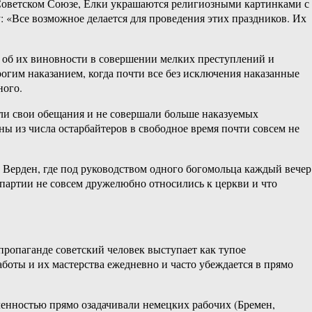
 Советском Союзе, Елки украшаются религиозными картинками с
: «Все возможное делается для проведения этих праздников. Их
ла об их виновности в совершении мелких преступлений и
рогим наказанием, когда почти все без исключения наказанные
ного.
дали свои обещания и не совершали больше наказуемых
ы из числа остарбайтеров в свободное время почти совсем не
е Верден, где под руководством одного богомольца каждый вечер
 партии не совсем дружелюбно относились к церкви и что
ропаганде советский человек выступает как тупое
боты и их мастерства ежедневно и часто убеждается в прямо
ленностью прямо озадачивали немецких рабочих (Бремен,