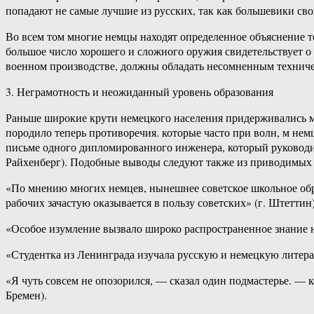
попадают не самые лучшие из русских, так как большевики с
Во всем том многие немцы находят определенное объяснение т
большое число хорошего и сложного оружия свидетельствует 
военном производстве, должны обладать несомненным техниче
3. Неграмотность и неожиданный уровень образования
Раньше широкие крути немецкого населения придерживались мн
породило теперь противоречия. которые часто при волн, м нем
письме одного дипломированного инженера, который руководил
Райхенберг). Подобные выводы следуют также из приводимых
«По мнению многих немцев, нынешнее советское школьное обра
рабочих зачастую оказывается в пользу советских» (г. Штеттин)
«Особое изумление вызвало широко распространенное знание н
«Студентка из Ленинграда изучала русскую и немецкую литерат
«Я чуть совсем не опозорился, — сказал один подмастерье. — 
Бремен).