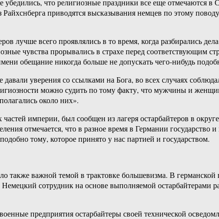
е убедились, что религиозные праздники все еще отмечаются в
з Райхснберга приводятся высказывания немцев по этому поводу
еров лучше всего проявлялись в то время, когда разбирались де
гиозные чувства прорывались в страхе перед соответствующим ст
 имени обещание никогда больше не допускать чего-нибудь подоб
е давали уверения со ссылками на Бога, во всех случаях соблю
лигиозности можно судить по тому факту, что мужчины и женщин
полагались около них».
 частей империи, был сообщен из лагеря остарбайтеров в округ
ения отмечается, что в разное время в Германии государство и
одобно тому, которое принято у нас партией и государством.
о также важной темой в трактовке большевизма. В германской п
. Немецкий сотрудник на основе выполняемой остарбайтерами ра
 военные предприятия остарбайтеры своей технической осведом