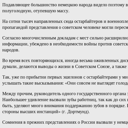
Подавляющее большинство немецкою народа видело поэтому в 
полуголодную, отупевшую массу.
На сотни тысяч направленных сюда остарбайтеров и военнопле
пропагандой представления о советском человеке могли пересм
Согласно многочисленным докладам с мест сильно расширились
информации, убеждено в необходимости войны против советско
народов.
Во время всех повторяющихся, иногда весьма оживленных диску
думали, делаются выводы о жизни в Советском Союзе, а такж
Так, уже по прибытии первых эшелонов с остарбайтерами у мн
услышать такие высказывания: «Они совсем не выглядят голод
Между прочим, руководитель одного государственного органа 
Наибольшее удивление вызвали зубы работниц, так как до сих 
быть, уделяют много внимания поддержанию зубов в порядке.
стороны высших инстанций» (г. Дортмунд).
Сомнения в прежних представлениях о России вызвали у немц