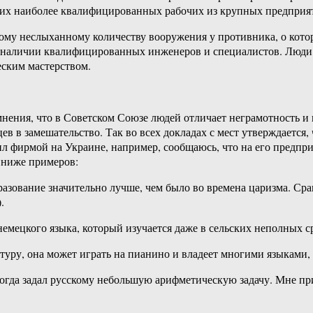
воих наиболее квалифицированных рабочих из крупных предприя
ому неслыханному количеству вооружения у противника, о котор
о наличии квалифицированных инженеров и специалистов. Люди
ским мастерством.
ения, что в Советском Союзе людей отличает неграмотность и 
цев в замешательство. Так во всех докладах с мест утверждаетс
 фирмой на Украине, например, сообщаюсь, что на его предприя
 ниже примеров:
зование значительно лучше, чем было во времена царизма. Сра
.
емецкого языка, который изучается даже в сельских неполных с
уру, она может играть на пианино и владеет многими языками, 
когда задал русскому небольшую арифметическую задачу. Мне при