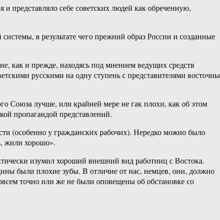
и представляло себе советских людей как обреченную,
системы, в результате чего прежний образ России и созданные
ие, как и прежде, находясь под мнением ведущих средств
ветскими русскими на одну ступень с представителями восточн
о Союза лучше, или крайней мере не гак плохи, как об этом
ской пропагандой представлений.
сти (особенно у гражданских рабочих). Нередко можно было
ь, жили хорошо».
актически изумил хороший внешний вид работниц с Востока.
щины были плохие зубы. В отличие от нас, немцев, они, должно
всем точно или же не были оповещены об обстановке со