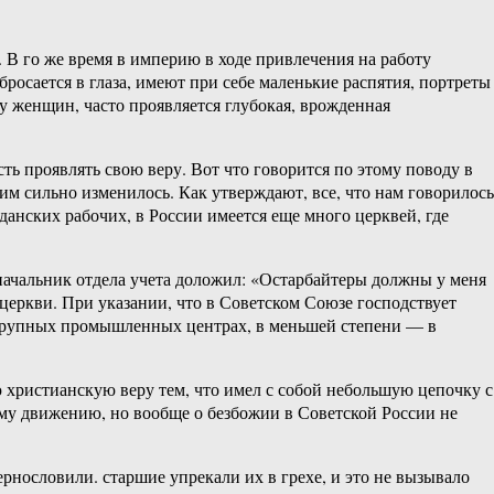
 В го же время в империю в ходе привлечения на работу
росается в глаза, имеют при себе маленькие распятия, портреты
 у женщин, часто проявляется глубокая, врожденная
ть проявлять свою веру. Вот что говорится по этому поводу в
м сильно изменилось. Как утверждают, все, что нам говорилось
данских рабочих, в России имеется еще много церквей, где
н начальник отдела учета доложил: «Остарбайтеры должны у меня
 церкви. При указании, что в Советском Союзе господствует
их крупных промышленных центрах, в меньшей степени — в
 христианскую веру тем, что имел с собой небольшую цепочку с
ому движению, но вообще о безбожии в Советской России не
рнословили. старшие упрекали их в грехе, и это не вызывало