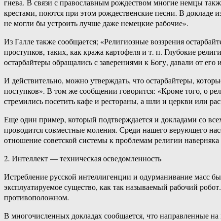
гнева. В связи с православным рождеством многие немцы такж
крестами, поются при этом рождественские песни. В докладе и
не могли бы устроить лучше даже немецкие рабочие».
Из Галле также сообщается; «Религиозные воззрения остарбайт
проступков, таких, как кража картофеля и т. п. Глубокие рели
остарбайтеры обращались с заверениями к Богу, давали от его
И действительно, можно утверждать, что остарбайтеры, которы
поступков». В том же сообщении говорится: «Кроме того, о ре
стремились посетить кафе и рестораны, а шли и церкви или рас
Еще один пример, который подтверждается и докладами со всех
проводится совместные моления. Среди нашего верующего насел
отношение советской системы к проблемам религии наверняка п
2. Интеллект — техническая осведомленность
Истребление русской интеллигенции и одурманивание масс был
эксплуатируемое существо, как так называемый рабочий робот
противоположном.
В многочисленных докладах сообщается, что направленные на