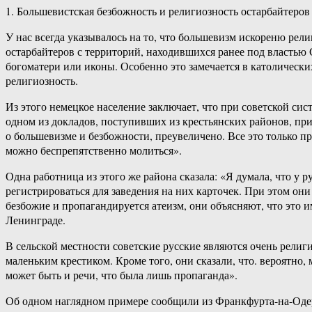
1. Большевистская безбожность и религиозность остарбайтеров
У нас всегда указывалось на то, что большевизм искореню рел
остарбайтеров с территорий, находившихся ранее под властью С
богоматери или иконы. Особенно это замечается в католически
религиозность.
Из этого немецкое население заключает, что при советской сис
одном из докладов, поступивших из крестьянских районов, пр
о большевизме и безбожности, преувеличено. Все это только пр
можно беспрепятственно молиться».
Одна работница из этого же района сказала: «Я думала, что у 
регистрироваться для заведения на них карточек. При этом он
безбожие и пропагандируется атеизм, они объясняют, что это
Ленинграде.
В сельской местности советские русские являются очень рели
маленьким крестиком. Кроме того, они сказали, что. вероятно
может быть и речи, что была лишь пропаганда».
Об одном наглядном примере сообщили из Франкфурта-на-Одере.