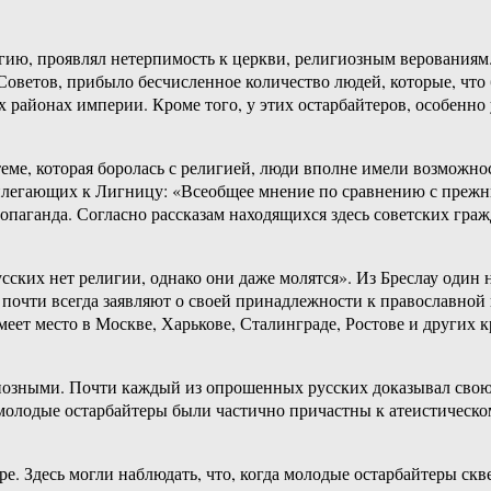
игию, проявлял нетерпимость к церкви, религиозным верованиям.
оветов, прибыло бесчисленное количество людей, которые, что б
х районах империи. Кроме того, у этих остарбайтеров, особенно
теме, которая боролась с религией, люди вполне имели возможнос
илегающих к Лигницу: «Всеобщее мнение по сравнению с прежни
опаганда. Согласно рассказам находящихся здесь советских граж
русских нет религии, однако они даже молятся». Из Бреслау оди
и почти всегда заявляют о своей принадлежности к православной
 имеет место в Москве, Харькове, Сталинграде, Ростове и друг
гиозными. Почти каждый из опрошенных русских доказывал свою
, молодые остарбайтеры были частично причастны к атеистическ
 Здесь могли наблюдать, что, когда молодые остарбайтеры скве