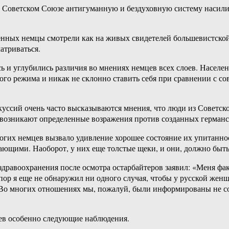
Советском Союзе антигуманную и бездуховную систему насилия 
нных немцы смотрели как на живых свидетелей большевистской 
атриваться.
 и углубились различия во мнениях немцев всех слоев. Населен
го режима и никак не склонно ставить себя при сравнении с со
ссий очень часто высказываются мнения, что люди из Советског
е возникают определенные возражения против созданных герман
огих немцев вызвало удивление хорошее состояние их упитанно
ающими. Наоборот, у них еще толстые щеки, и они, должно быт
здравоохранения после осмотра остарбайтеров заявил: «Меня ф
пор я еще не обнаружил ни одного случая, чтобы у русской жен
 Во многих отношениях мы, пожалуй, были информированы не со
ев особенно следующие наблюдения.