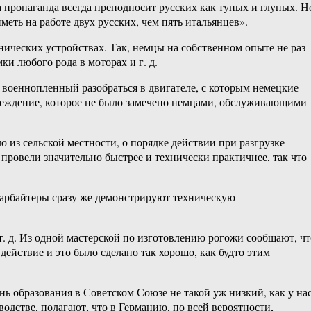
а пропаганда всегда преподносит русских как тупых и глупых. Н
еть на работе двух русских, чем пять итальянцев».
нических устройствах. Так, немцы на собственном опыте не раз
и любого рода в моторах и г. д.
военнопленный разобраться в двигателе, с которым немецкие
повреждение, которое не было замечено немцами, обслуживающими
из сельской местности, о порядке действии при разгрузке
провели значительно быстрее и технически практичнее, так что
тарбайтеры сразу же демонстрируют техническую
т. д. Из одной мастерской по изготовлению рогожи сообщают, чт
йствие и это было сделано так хорошо, как будто этим
нь образования в Советском Союзе не такой уж низкий, как у на
одстве, полагают, что в Германию, по всей вероятности,