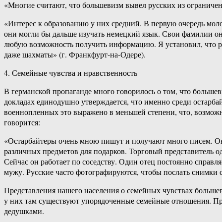
«Многие считают, что большевизм вывел русских из ограниченн
«Интерес к образованию у них средний. В первую очередь мол
они могли бы дальше изучать немецкий язык. Свои фамилии он
любую возможность получить информацию. Я установил, что ру
даже шахматы» (г. Франкфурт-на-Одере).
4. Семейные чувства и нравственность
В германской пропаганде много говорилось о том, что больше
докладах единодушно утверждается, что именно среди остарба
военнопленных это выражено в меньшей степени, что, возможн
говорится:
«Остарбайтеры очень мною пишут и получают много писем. Он
различных предметов для подарков. Торговый представитель одн
Сейчас он работает по соседству. Один отец постоянно справл
мужу. Русские часто фотографируются, чтобы послать снимки
Представления нашего населения о семейных чувствах большев
у них там существуют упорядоченные семейные отношения. Пр
дедушками.