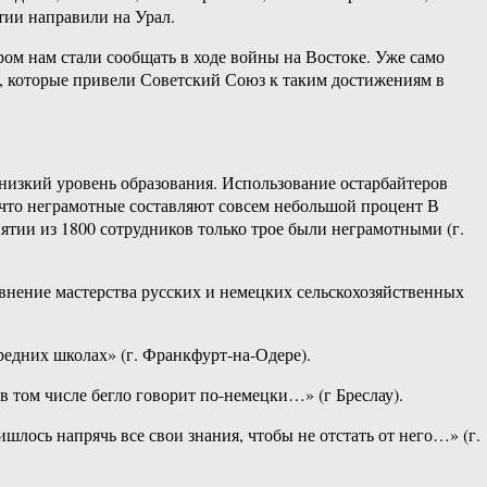
тии направили на Урал.
ом нам стали сообщать в ходе войны на Востоке. Уже само
, которые привели Советский Союз к таким достижениям в
низкий уровень образования. Использование остарбайтеров
я, что неграмотные составляют совсем небольшой процент В
тии из 1800 сотрудников только трое были неграмотными (г.
внение мастерства русских и немецких сельскохозяйственных
редних школах» (г. Франкфурт-на-Одере).
в том числе бегло говорит по-немецки…» (г Бреслау).
шлось напрячь все свои знания, чтобы не отстать от него…» (г.