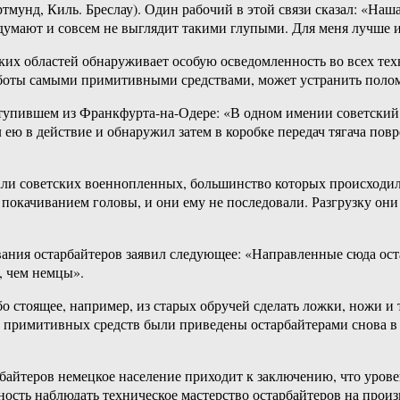
тмунд, Киль. Бреслау). Один рабочий в этой связи сказал: «Наш
думают и совсем не выглядит такими глупыми. Для меня лучше им
ких областей обнаруживает особую осведомленность во всех тех
боты самыми примитивными средствами, может устранить поломк
тупившем из Франкфурта-на-Одере: «В одном имении советский 
тил ею в действие и обнаружил затем в коробке передач тягача 
и советских военнопленных, большинство которых происходило 
окачиванием головы, и они ему не последовали. Разгрузку они 
вания остарбайтеров заявил следующее: «Направленные сюда ос
, чем немцы».
о стоящее, например, из старых обручей сделать ложки, ножи и 
римитивных средств были приведены остарбайтерами снова в де
рбайтеров немецкое население приходит к заключению, что урове
ость наблюдать техническое мастерство остарбайтеров на произв