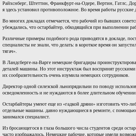
Райхснберг, Штеттин, Франкфурт-на-Одере, Вертин, Гатлс, Дор
я здесь установил противоположное. Во время работы русские 
Во многих докладах отмечается, что рабочий из бывших советс
убеждались, что остарбайтер, обходящийся при выполнении ра
Различные примеры подобного рода приводятся в докладе, пос
специалисты не знали, что делать: в короткое время он запус
тягач».
В Ландсберге-на-Варге немецкие бригадиры проинструктировал
деталей машины. Но этот инструктаж был воспринят русскими п
их сообразительность очень изумила немецких сотрудников.
Директор одной силезской льнопрядильни по поводу использо
осведомленность и не нуждаются в более длительном обучении
Остарбайтеры умеют еще из «гадкой дряни» изготовить что-либ
отдельные машины. давно нуждающиеся в ремонте, с помощью п
занимался специалист.
Из бросающегося в глаза большого числа студентов среди оста
часто изображалось. Немецкие рабочие, которые имели возможн