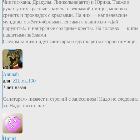
Чингис-хана, Дракулы, Линкольна(авто) и Юрика. Также в
руках у них красные знамёна с рекламой пиццы, моющих
средств и прокладок с крыльями. На них — каппелевские
мундиры с жёлто-чёрными лентами с надписью «Дай
порулить!» и наперсные солярные кресты. На головах — кипы 
нашитыми звёздами.
Следом за ними идут санитары и едут кареты скорой помощи.
Anunah
для
ZIL.ok.130
7 лет назад
Санатарам- низачёт и строгий с занесением! Надо не следовать
за. Надо- вязать нах!
Hmm4