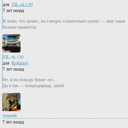
для
ZIL.ok.130
7 лет назад
Я знаю, что цимес, но говорю сознательно цимус — мне такое
больше нравится.
ZIL.ok.130
для
Kokunov
7 лет назад
Не, я по поводу букве «н».
Да я так — попридираца, забей.
Anunah
7 лет назад