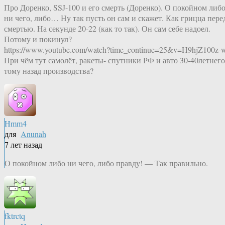
Про Доренко, SSJ-100 и его смерть (Доренко). О покойном либ
ни чего, либо… Ну так пусть он сам и скажет. Как грицца пере
смертью. На секунде 20-22 (как то так). Он сам себе надоел.
Потому и покинул?
https://www.youtube.com/watch?time_continue=25&v=H9hjZ100z-
При чём тут самолёт, ракеты- спутники РФ и авто 30-40летнего
тому назад производства?
Hmm4
для
Anunah
7 лет назад
О покойном либо ни чего, либо правду! — Так правильно.
fktrctq