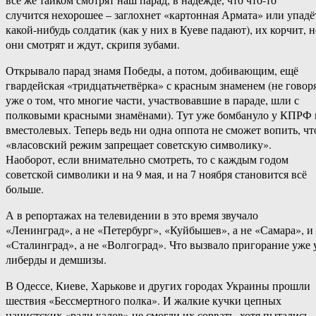
случится нехорошее – заглохнет «картонная Армата» или упадё
какой-нибудь солдатик (как у них в Куеве падают), их корчит, н
они смотрят и ждут, скрипя зубами.
Открывало парад знамя Победы, а потом, добивающим, ещё
гвардейская «тридцатьчетвёрка» с красным знаменем (не говор
уже о том, что многие части, участвовавшие в параде, шли с
полковыми красными знамёнами). Тут уже бомбануло у КПРФ 
вместолевых. Теперь ведь ни одна оппота не сможет вопить, чт
«власовский режим запрещает советскую символику».
Наоборот, если внимательно смотреть, то с каждым годом
советской символики и на 9 мая, и на 7 ноября становится всё
больше.
А в репортажах на телевидении в это время звучало
«Ленинград», а не «Петербург», «Куйбышев», а не «Самара», и
«Сталинград», а не «Волгоград». Что вызвало пригорание уже 
либерды и демшизы.
В Одессе, Киеве, Харькове и других городах Украины прошли
шествия «Бессмертного полка». И жалкие кучки цепных
нацистских «ради калов» не смогли их сорвать, хотя пытались