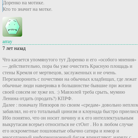
Доренко на мотике.
Кто то значит на мотке.
array
7 лет назад
Что касается упомянутого тут Доренко и его «особого мнения»
— действительно, пора бы уже очистить Красную площадь и
стены Кремля от мертвецов, заслуженных и не очень.
Перезахоронить с почестями на обычных кладбищах, где лежат
обычные люди наверняка в большинстве бывшие при жизни
своей совсем не хуже их. :) Мавзолей треба срыть, мумию
Ленина отдать (продать?) КПРФ.
Далее : поначалу Невзоров по своим «средам» довольно неплох
забавлял, но его тотальный цинизм и клоунада быстро приелись
Ибо понятно, что он носит личину и к его интеллектуальным
выкрутасам всерьез относиться не стОит . Но в любом случае
его искрометные пошловатые обычно сатира и юмор и
многотонный информационный багаж впечатляют; наряду с