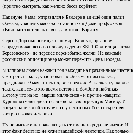
(приятно смотреть, как мелких бесов корёжит).
Накануне, 8 мая, отправился к Бандере в ад ещё один палач
Одессы, участник массового убийства в Доме профсоюзов.
«Воин котла» теперь навсегда в котле. Варится.
Сергей Доренко покинул наш мир. Видимо, организм
злорадствовавшего по поводу падения SSJ-100 «птенца гнезда
Березовского» не перенёс переизбытка желчи. Не каждый
российский оппозиционер может пережить День Победы.
Миллионы людей каждый год выходят на праздничные шестви
Смотреть парады, участвовать в «Бессмертном полку»,
праздновать 9 мая, чтить подвиг предков. А жалкая кучка «не
таких, как все» в это время истерит и бомбит в пабликах.
Потому что на их «марши миллионов» и прочие «защиты
Курил» выходят двести фриков на всю огромную Москву. И
когда я написал об этом вчера, у некоторых была искренняя
кастрюльковая истерика.
Ну не имеют они права вещать от имени народа, не имеют. И
этот факт бесит их не хуже гвардейской ленточки. Как только