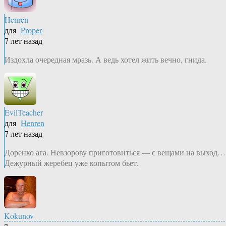
Henren
для
Proper
7 лет назад
Издохла очередная мразь. А ведь хотел жить вечно, гнида.
EvilTeacher
для
Henren
7 лет назад
Доренко ага. Невзорову приготовиться — с вещами на выход…
Дежурный жеребец уже копытом бьет.
Kokunov