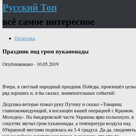
Русский Топ
всё самое интересное
Политика
Праздник под гром пуканонады
Опубликовано
·
10.05.2019
Вчера, в светлый народный праздник Победы, произошёл цел
ряд хороших и, я бы сказал, знаменательных событий:
Дедушка-ветеран пожал руку Путину и сказал «Товарищ
главнокомандующий, я восхищён вашей операцией с Крымом.
Молодец». На бандеровской части Украины ярко полыхнуло, в
соцсетях звучал гром пуканонады, а температура воздуха над
бУкраиной местами поднялась на 3-4 градуса. Да-да, свидомит
всё же тайком смотрят наш парад, в надежде, что что-то