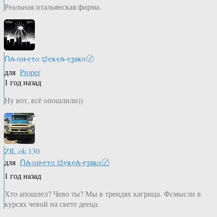
Реальная итальянская фирма.
Ոሉαዙҿτα ಭҿҝҿሉҿʓяҝα〄
для
Proper
1 год назад
Ну вот, всё опошлили))
ZIL.ok.130
для
Ոሉαዙҿτα ಭҿҝҿሉҿʓяҝα〄
1 год назад
Хто апошлел? Чево ты? Мы в трендях кагрица. Фсмысли в
курсях чевой на свете дееца.