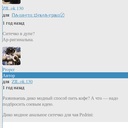
ZIL.ok.130
для
Ոሉαዙҿτα ಭҿҝҿሉҿʓяҝα〄
1 год назад
Ситечко в дупе?
Ар-ригинальна.
Proper
Автор
для
ZIL.ok.130
1 год назад
Развиваешь дико модный способ пить кофе? А что — надо
подбросить соевым идею.
Дико модное анальное ситечко для чая Pedrini: