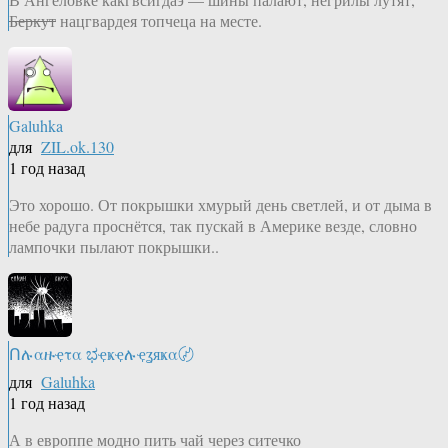
Беркут
нацгвардея топчеца на месте.
Galuhka
для
ZIL.ok.130
1 год назад
Это хорошо. От покрышки хмурый день светлей, и от дыма в
небе радуга проснётся, так пускай в Америке везде, словно
лампочки пылают покрышки..
Ոሉαዙҿτα ಭҿҝҿሉҿʓяҝα〄
для
Galuhka
1 год назад
А в европпе модно пить чай через ситечко