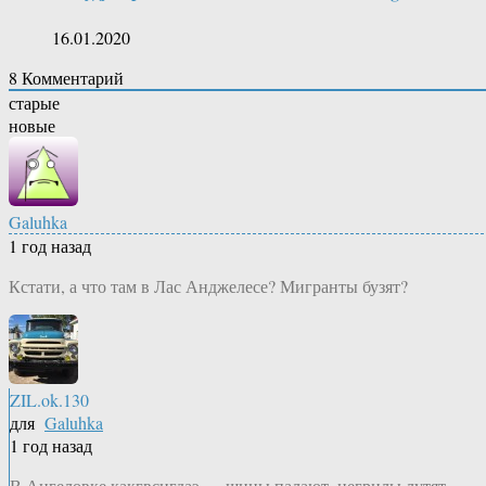
16.01.2020
8
Комментарий
старые
новые
Galuhka
1 год назад
Кстати, а что там в Лас Анджелесе? Мигранты бузят?
ZIL.ok.130
для
Galuhka
1 год назад
В Ангеловке какгвсигдаэ — шины палают, негрилы лутят,