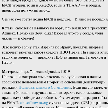
БРСД угодила то ли в Хец-2/3, то ли в THAAD — в общем,
произошел потужный вибух.
Сейчас уже третья волна БРСД в воздухе… И явно не последня
Кстати, самолет с Нетаньяху на борту приземлился в греческих
Афинах. Прямо как Зеля, с..ка! Взорвал что-то у соседа, убил
людей — и сбежал!
Зато новую волну атак Израиля по Ирану, пожалуй, впервые
встречает заметная работа средств ПВО Ирана. На видео в этих
ваших энторнетах — иранские ПВО активны над Тегераном и
Парчи.
Материал
: https://t.me/anatolyursida/11019
Настоящий материал самостоятельно опубликован в нашем
Proper
сообществе пользователем
на основании действующей
редакции
Пользовательского Соглашения
. Если вы считаете, чт
такая публикация нарушает ваши авторские и/или смежные
права, вам необходимо сообщить об этом администрации сайта
на EMAIL
abuse@newru.org
с указанием адреса (URL) страницы
содержащей спорный материал. Нарушение будет в кратчайши