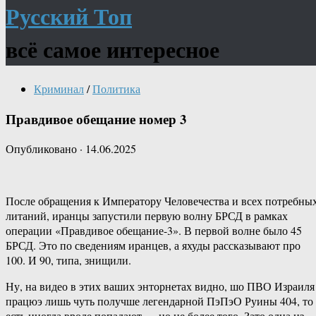
Русский Топ
всё самое интересное
Криминал
/
Политика
Правдивое обещание номер 3
Опубликовано
·
14.06.2025
После обращения к Императору Человечества и всех потребны
литаний, иранцы запустили первую волну БРСД в рамках
операции «Правдивое обещание-3». В первой волне было 45
БРСД. Это по сведениям иранцев, а яхуды рассказывают про
100. И 90, типа, знищили.
Ну, на видео в этих ваших энторнетах видно, шо ПВО Израиля
працюэ лишь чуть получше легендарной ПэПэО Руины 404, то
есть иногда вроде попадают — но не более того. Зато одна из