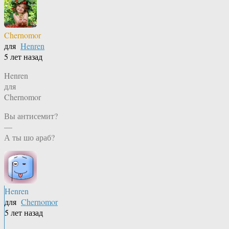
Chernomor
для
Henren
5 лет назад
Henren
для
Chernomor
Вы антисемит?
—
А ты шо араб?
Henren
для
Chernomor
5 лет назад