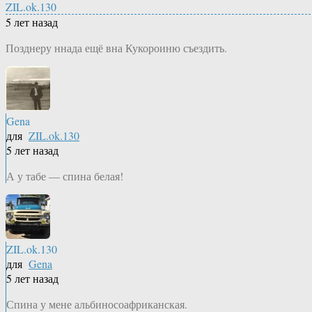
ZIL.ok.130
5 лет назад
Позднеру ннада ещё вна Кукороиню съездить.
Gena
для
ZIL.ok.130
5 лет назад
А у табе — спина белая!
ZIL.ok.130
для
Gena
5 лет назад
Спина у мене альбиносоафриканская.