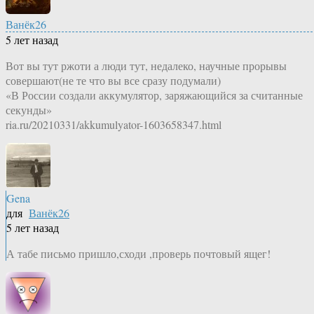
Ванёк26
5 лет назад
Вот вы тут ржоти а люди тут, недалеко, научные прорывы
совершают(не те что вы все сразу подумали)
«В России создали аккумулятор, заряжающийся за считанные
секунды»
ria.ru/20210331/akkumulyator-1603658347.html
Gena
для
Ванёк26
5 лет назад
А табе письмо пришло,сходи ,проверь почтовый ящег!