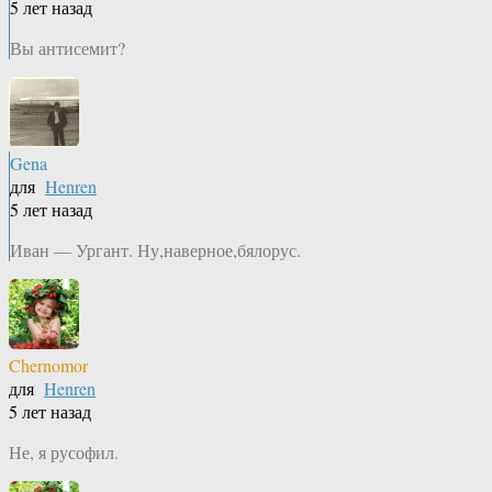
5 лет назад
Вы антисемит?
Gena
для
Henren
5 лет назад
Иван — Ургант. Ну,наверное,бялорус.
Chernomor
для
Henren
5 лет назад
Не, я русофил.