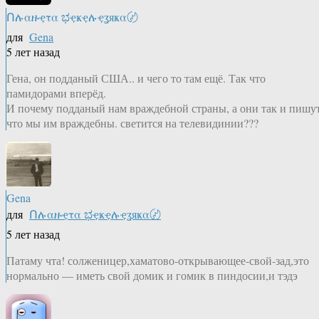
Ոሉαዙҿτα ಭҿҝҿሉҿʓяҝα〄
для
Gena
5 лет назад
Гена, он подданый США.. и чего то там ещё. Так что
памидорами вперёд.
И почему подданый нам враждебной страны, а они так и пишут
что мы им враждебны. светится на телевидинии???
Gena
для
Ոሉαዙҿτα ಭҿҝҿሉҿʓяҝα〄
5 лет назад
Патаму чта! солженицер,хаматово-открывающее-свой-зад,это
нормально — иметь свой домик и гомик в пиндосии,и тэдэ