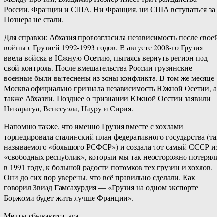
России, Франции и США. Ни Франция, ни США вступаться за
Познера не стали.
Для справки: Абхазия провозгласила независимость после свое
войны с Грузией 1992-1993 годов. В августе 2008-го Грузия
ввела войска в Южную Осетию, пытаясь вернуть регион под
свой контроль. После вмешательства России грузинские
военные были вытеснены из зоны конфликта. В том же месяце
Москва официально признала независимость Южной Осетии, а
также Абхазии. Позднее о признании Южной Осетии заявили
Никарагуа, Венесуэла, Науру и Сирия.
Напомню также, что именно Грузия вместе с хохлами
торпедировала сталинский план федеративного государства (та
называемого «большого РСФСР») и создала тот самый СССР и
«свободных республик», который мы так неосторожно потерял
в 1991 году, к большой радости потомков тех грузин и хохлов.
Они до сих пор уверены, что всё правильно сделали. Как
говорил Звиад Гамсахурдия — «Грузия на одном экспорте
Боржоми будет жить лучше Франции».
Мечты сбываются, ага.