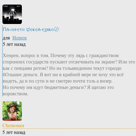
Ոሉαዙҿτα ಭҿҝҿሉҿʓяҝα〄
для
Henren
5 лет назад
Хенрен, вопрос в том, Почему эту лядь с гражданством
сторонних государств пускают отсвечивать на экране? Или это
как с певцами ротом? Но на тэльавидинии текут гораздо
бОльшие деньги. Я вот ни в крайней мере не хочу это всё
видеть, да и по сути и не смотрю почти тэль а визер.
Но почему им идут бюджетные деньги? Я щитаю это
воровством.
Chernomor
5 лет назад