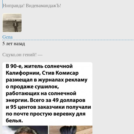
Ниправда! ВидевамандажЪ!
Gena
5 лет назад
Сцуко,он гений! —