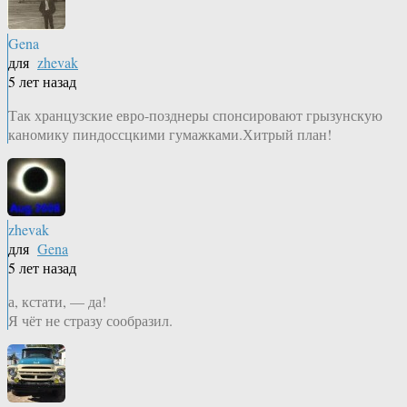
Gena
для
zhevak
5 лет назад
Так хранцузские евро-позднеры спонсировают грызунскую
каномику пиндоссцкими гумажками.Хитрый план!
zhevak
для
Gena
5 лет назад
а, кстати, — да!
Я чёт не стразу сообразил.