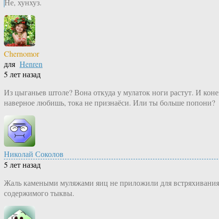
Не, хунхуз.
Chernomor
для
Henren
5 лет назад
Из цыганьев штоле? Вона откуда у мулаток ноги растут. И кон
наверное любишь, тока не признаёси. Или ты больше попони?
Николай Соколов
5 лет назад
Жаль камеными муляжами яиц не приложили для встряхивани
содержимого тыквы.