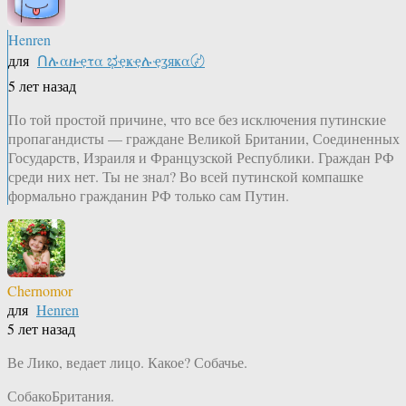
Henren
для
Ոሉαዙҿτα ಭҿҝҿሉҿʓяҝα〄
5 лет назад
По той простой причине, что все без исключения путинские
пропагандисты — граждане Великой Британии, Соединенных
Государств, Израиля и Французской Республики. Граждан РФ
среди них нет. Ты не знал? Во всей путинской компашке
формально гражданин РФ только сам Путин.
Chernomor
для
Henren
5 лет назад
Ве Лико, ведает лицо. Какое? Собачье.
СобакоБритания.