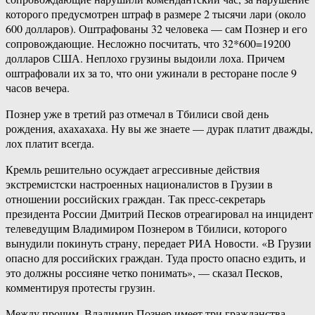
которого предусмотрен штраф в размере 2 тысячи лари (около
600 долларов). Оштрафованы 32 человека — сам Познер и его
сопровождающие. Несложно посчитать, что 32*600=19200
долларов США. Неплохо грузины выдоили лоха. Причем
оштрафовали их за то, что они ужинали в ресторане после 9
часов вечера.
Познер уже в третий раз отмечал в Тбилиси свой день
рождения, ахахахаха. Ну вы же знаете — дурак платит дважды,
лох платит всегда.
Кремль решительно осуждает агрессивные действия
экстремистски настроенных националистов в Грузии в
отношении российских граждан. Так пресс-секретарь
президента России Дмитрий Песков отреагировал на инцидент
телеведущим Владимиром Познером в Тбилиси, которого
вынудили покинуть страну, передает РИА Новости. «В Грузии
опасно для российских граждан. Туда просто опасно ездить, и
это должны россияне четко понимать», — сказал Песков,
комментируя протесты грузин.
Между прочим, Владимир Познер имеет три гражданства —