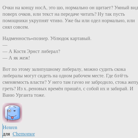
Очки на концу носА, это шо, нормально он щитает? Умный ви
поверх очков, или текст на передаче читать? Ну так пусть
помощники укрупнят чтиво. Уже бы или одел нормально, или
снял совсем.
Надменность=познер. Ублюдок картавый.
—
— А Костя Эрнст либерал?
— А як жеж!
Вот по этому залипушному либералу, можно судить скока
либералы могут сидеть на одном рабочем месте. Где бл@ть
сменяемость власти? У него там гаvно не забродило, стока жеп
греть? Из х..реновых времён пришёл, с собой их и забирай. И
Ваню Урганта тоже.
Henren
для
Chernomor