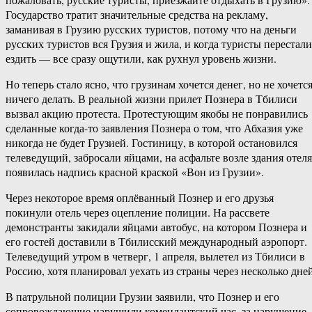
Государство тратит значительные средства на рекламу,
заманивая в Грузию русских туристов, потому что на деньги
русских туристов вся Грузия и жила, и когда туристы перестали
ездить — все сразу ощутили, как рухнул уровень жизни.
Но теперь стало ясно, что грузинам хочется денег, но не хочетс
ничего делать. В реальной жизни прилет Познера в Тбилиси
вызвал акцию протеста. Протестующим якобы не понравились
сделанные когда-то заявления Познера о том, что Абхазия уже
никогда не будет Грузией. Гостиницу, в которой остановился
телеведущий, забросали яйцами, на асфальте возле здания отеля
появилась надпись красной краской «Вон из Грузии».
Через некоторое время оплёванный Познер и его друзья
покинули отель через оцепление полиции. На рассвете
демонстранты закидали яйцами автобус, на котором Познера и
его гостей доставили в Тбилисский международный аэропорт.
Телеведущий утром в четверг, 1 апреля, вылетел из Тбилиси в
Россию, хотя планировал уехать из страны через несколько дней
В патрульной полиции Грузии заявили, что Познер и его
сопровождающие нарушили комендантский час, за нарушение