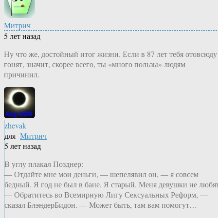
Митрич
5 лет назад
Ну что же, достойный итог жизни. Если в 87 лет тебя отовсюду
гонят, значит, скорее всего, ты «много пользы» людям
причинил.
zhevak
для
Митрич
5 лет назад
В углу плакал Позднер:
— Отдайте мне мои деньги, — шепелявил он, — я совсем
бедный. Я год не был в бане. Я старый. Меня девушки не любят
— Обратитесь во Всемирную Лигу Сексуальных Реформ, —
сказал
Блэндер
Бидон. — Может быть, там вам помогут…