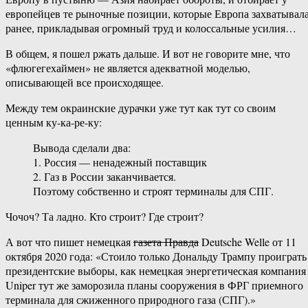
европейцев те рыночные позиции, которые Европа захватывал
ранее, прикладывая огромный труд и колоссальные усилия…
В общем, я пошел ржать дальше. И вот не говорите мне, что
«флюгегехаймен» не является адекватной моделью,
описывающей все происходящее.
Между тем окраинские дурачки уже тут как тут со своим
ценным ку-ка-ре-ку:
Вывода сделали два:
1. Россия — ненадежный поставщик
2. Газ в России заканчивается.
Поэтому собственно и строят терминалы для СПГ.
Чочоч? Та ладно. Кто строит? Где строит?
А вот что пишет немецкая
газета Правда
Deutsche Welle от 11
октября 2020 года: «Стоило только Дональду Трампу проиграть
президентские выборы, как немецкая энергетическая компания
Uniper тут же заморозила планы сооружения в ФРГ приемного
терминала для сжиженного природного газа (СПГ).»