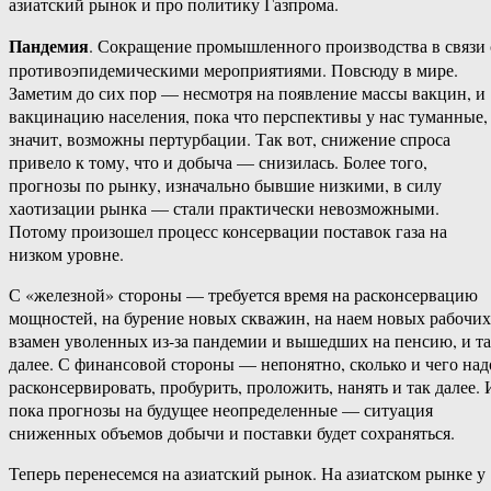
азиатский рынок и про политику Газпрома.
Пандемия
. Сокращение промышленного производства в связи 
противоэпидемическими мероприятиями. Повсюду в мире.
Заметим до сих пор — несмотря на появление массы вакцин, и
вакцинацию населения, пока что перспективы у нас туманные,
значит, возможны пертурбации. Так вот, снижение спроса
привело к тому, что и добыча — снизилась. Более того,
прогнозы по рынку, изначально бывшие низкими, в силу
хаотизации рынка — стали практически невозможными.
Потому произошел процесс консервации поставок газа на
низком уровне.
С «железной» стороны — требуется время на расконсервацию
мощностей, на бурение новых скважин, на наем новых рабочих
взамен уволенных из-за пандемии и вышедших на пенсию, и т
далее. С финансовой стороны — непонятно, сколько и чего над
расконсервировать, пробурить, проложить, нанять и так далее. 
пока прогнозы на будущее неопределенные — ситуация
сниженных объемов добычи и поставки будет сохраняться.
Теперь перенесемся на азиатский рынок. На азиатском рынке у