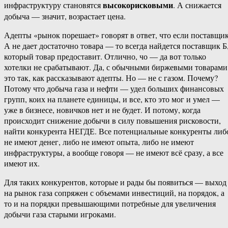
высокорисковыми
инфраструктуру становятся
. А снижается
добыча — значит, возрастает цена.
Адепты «рынок порешает» говорят в ответ, что если поставщи
А не дает достаточно товара — то всегда найдется поставщик Б
который товар предоставит. Отлично, чо — да вот только
хотелки не срабатывают. Да, с обычными биржевыми товарами
это так, как рассказывают адепты. Но — не с газом. Почему?
Потому что добыча газа и нефти — удел больших финансовых
групп, коих на планете единицы, и все, кто это мог и умел —
уже в бизнесе, новичков нет и не будет. И потому, когда
происходит снижение добычи в силу повышения рисковости,
найти конкурента НЕГДЕ. Все потенциальные конкуренты либ
не имеют денег, либо не имеют опыта, либо не имеют
инфраструктуры, а вообще говоря — не имеют всё сразу, а все
имеют их.
Для таких конкурентов, которые и рады бы появиться — выход
на рынок газа сопряжен с объемами инвестиций, на порядок, а
то и на порядки превышающими потребные для увеличения
добычи газа старыми игроками.