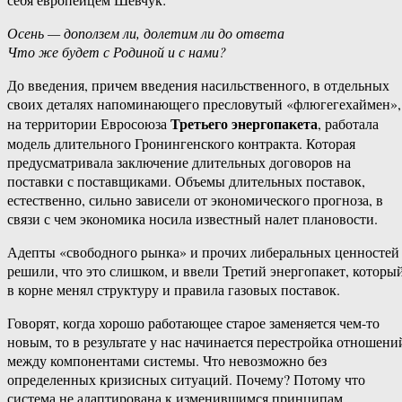
Осень — доползем ли, долетим ли до ответа
Что же будет с Родиной и с нами?
До введения, причем введения насильственного, в отдельных
своих деталях напоминающего пресловутый «флюгегехаймен»,
Третьего энергопакета
на территории Евросоюза
, работала
модель длительного Гронингенского контракта. Которая
предусматривала заключение длительных договоров на
поставки с поставщиками. Объемы длительных поставок,
естественно, сильно зависели от экономического прогноза, в
связи с чем экономика носила известный налет плановости.
Адепты «свободного рынка» и прочих либеральных ценностей
решили, что это слишком, и ввели Третий энергопакет, которы
в корне менял структуру и правила газовых поставок.
Говорят, когда хорошо работающее старое заменяется чем-то
новым, то в результате у нас начинается перестройка отношени
между компонентами системы. Что невозможно без
определенных кризисных ситуаций. Почему? Потому что
система не адаптирована к изменившимся принципам