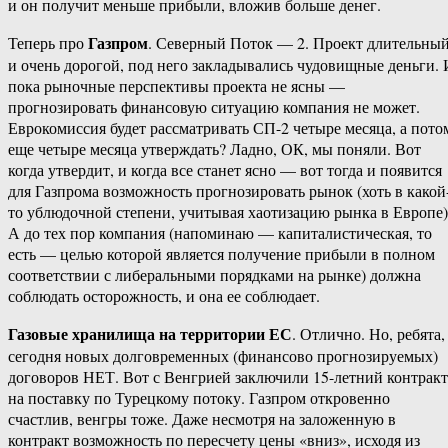
и он получит меньше прибыли, вложив больше денег.
Газпром
Теперь про
. Северный Поток — 2. Проект длительны
и очень дорогой, под него закладывались чудовищные деньги. 
пока рыночные перспективы проекта не ясны —
прогнозировать финансовую ситуацию компания не может.
Еврокомиссия будет рассматривать СП-2 четыре месяца, а пото
еще четыре месяца утверждать? Ладно, ОК, мы поняли. Вот
когда утвердит, и когда все станет ясно — вот тогда и появится
для Газпрома возможность прогнозировать рынок (хоть в какой
то ублюдочной степени, учитывая хаотизацию рынка в Европе)
А до тех пор компания (напоминаю — капиталистическая, то
есть — целью которой является получение прибыли в полном
соответствии с либеральными порядками на рынке) должна
соблюдать осторожность, и она ее соблюдает.
Газовые хранилища на территории ЕС
. Отлично. Но, ребята,
сегодня новых долговременных (финансово прогнозируемых)
договоров НЕТ. Вот с Венгрией заключили 15-летний контракт
на поставку по Турецкому потоку. Газпром откровенно
счастлив, венгры тоже. Даже несмотря на заложенную в
контракт возможность по пересчету цены «вниз», исходя из