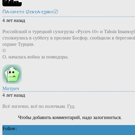
Ոሉαዙҿτα ಭҿҝҿሉҿʓяҝα〄
4 лет назад
Российский и турецкий сухогрузы «Русич-10» и Tahsin Imamogl
столкнулись в субботу в проливе Босфор, сообщили в берегово
охране Турции.
©
О, началась война за помидоры.
Митрич
4 лет назад
Всё логично, всё по полочкам. Гуд.
Чтобы добавить комментарий, надо залогиниться.
Follow: