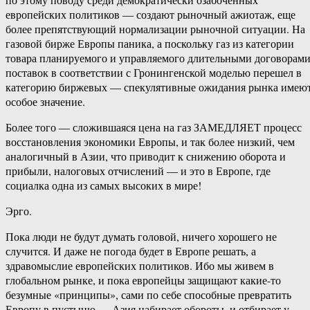
европейских политиков — создают рыночный ажиотаж, еще
более препятствующий нормализации рыночной ситуации. На
газовой бирже Европы паника, а поскольку газ из категории
товара планируемого и управляемого длительными договорам
поставок в соответствии с Гронингенской моделью перешел в
категорию биржевых — спекулятивные ожидания рынка имею
особое значение.
Более того — сложившаяся цена на газ ЗАМЕДЛЯЕТ процесс
восстановления экономики Европы, и так более низкий, чем
аналогичный в Азии, что приводит к снижению оборота и
прибыли, налоговых отчислений — и это в Европе, где
социалка одна из самых высоких в мире!
Эрго.
Пока люди не будут думать головой, ничего хорошего не
случится. И даже не погода будет в Европе решать, а
здравомыслие европейских политиков. Ибо мы живем в
глобальном рынке, и пока европейцы защищают какие-то
безумные «принципы», сами по себе способные превратить
Европу в пустыню — Азия набирает обороты, и отбирает у