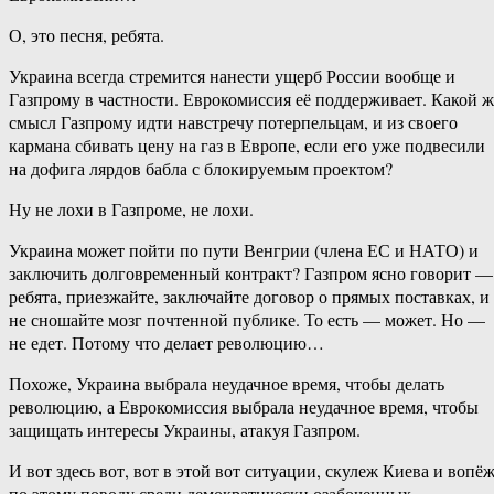
О, это песня, ребята.
Украина всегда стремится нанести ущерб России вообще и
Газпрому в частности. Еврокомиссия её поддерживает. Какой ж
смысл Газпрому идти навстречу потерпельцам, и из своего
кармана сбивать цену на газ в Европе, если его уже подвесили
на дофига лярдов бабла с блокируемым проектом?
Ну не лохи в Газпроме, не лохи.
Украина может пойти по пути Венгрии (члена ЕС и НАТО) и
заключить долговременный контракт? Газпром ясно говорит —
ребята, приезжайте, заключайте договор о прямых поставках, и
не сношайте мозг почтенной публике. То есть — может. Но —
не едет. Потому что делает революцию…
Похоже, Украина выбрала неудачное время, чтобы делать
революцию, а Еврокомиссия выбрала неудачное время, чтобы
защищать интересы Украины, атакуя Газпром.
И вот здесь вот, вот в этой вот ситуации, скулеж Киева и вопё
по этому поводу среди демократически озабоченных