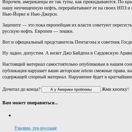
Впрочем, американцы не так тупы, как прикидываются. По кр
нашу неочищенную нефть, перерабатывают ее на своих НПЗ и п
Нью-Йорке и Нью-Джерси.
Зацените — это пока европейцам их власти советуют пересесть
русскую нефть. Европеи — лошки.
Вот и официальный представитель Пентагона и советник Госде
Ну ладно, допустим. А визит Джо Байдена в Саудовскую Ара
Настоящий материал самостоятельно опубликован в нашем соо
публикация нарушает ваши авторские и/или смежные права, в
содержащей спорный материал. Нарушение будет в кратчайшие
Дочитал до конца?
Жми кнопку!
Вам может понравиться...
Уходим, это русские