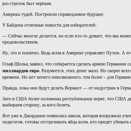
раз стрелок был черным.
Америка тудей. Построили справедливое будущее.
У Байдена отличные новости для избирателей:
— Сейчас многое делается, но если кто-то думает, что мы може
продовольствием.
Ну, это и понятно. Ведь всем в Америке управляет Путин. А е
Олаф Шольц заявил, что собирается сделать армию Германии с
миллиардов евро
. Разумеется, этих денег мало. Но скорее вс
времени. Но нет ничего невозможного, тем более – для Герман
Правда, пока они будут делать Вермахт — от индустрии в Герм
Зато в США более половины республиканце верят, что США дви
выбираем сторону, за кого болеть.
Вот уже в Джорджии появилась школа, которая вооружила учите
педагогов, готовы отстреливать яйца всем, кто придет убивать 