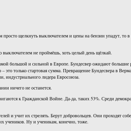
м просто щелкнуть выключателем и цены на бензин упадут, то в 
го выключателем не проймёшь, хоть целый день щёлкай.
амой большой и сильной в Европе. Бундесвер ожидают большие 
его – это только стартовая сумма. Превращение Бундесвера в Верм
ии, индустриального лидера Евросоюза.
ании ничего не останется.
гаются к Гражданской Войне. Да-да, таких 53%. Среди демокра
лей и учит их стрелять. Берут добровольцев. Они проходят собе
их учеников. Ну и ученикам, конечно, тоже.