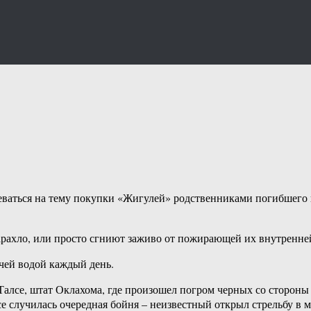
деваться на тему покупки «Жигулей» родственниками погибшего н
барахло, или просто сгниют заживо от пожирающей их внутренн
чей водой каждый день.
Талсе, штат Оклахома, где произошел погром черных со стороны
се случилась очередная бойня – неизвестный открыл стрельбу в 