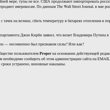
айней мере, тупы не все. США продолжают импортировать росси
родают америкосам. По данным The Wall Street Journal, в мае 
 с тачек на велики, сбить температуру в батареях отопления и п
партамента Джон Кирби заявил, что визит Владимира Путина в 
вию — несомненно был признаком силы? Или как?
Proper
бществе пользователем
на основании действующей реда
ам необходимо сообщить об этом администрации сайта на EMAI
 сроки устранено, виновные наказаны.