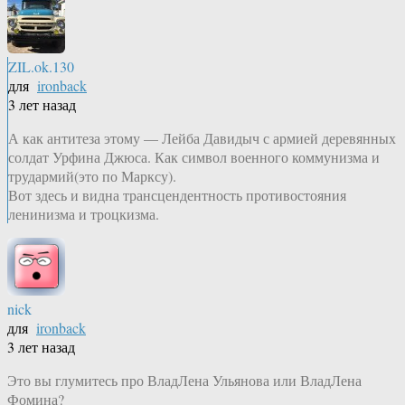
ZIL.ok.130
для
ironback
3 лет назад
А как антитеза этому — Лейба Давидыч с армией деревянных
солдат Урфина Джюса. Как символ военного коммунизма и
трудармий(это по Марксу).
Вот здесь и видна трансцендентность противостояния
ленинизма и троцкизма.
nick
для
ironback
3 лет назад
Это вы глумитесь про ВладЛена Ульянова или ВладЛена
Фомина?