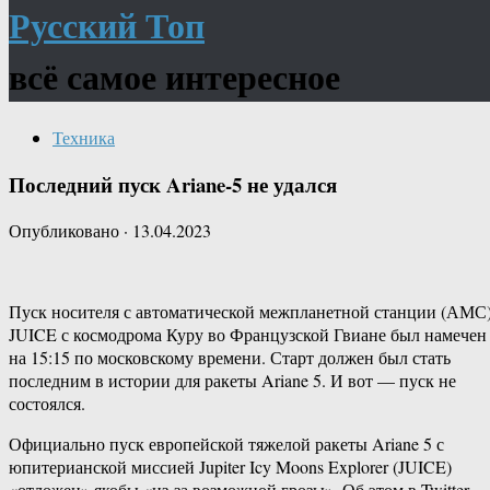
Русский Топ
всё самое интересное
Техника
Последний пуск Ariane-5 не удался
Опубликовано
·
13.04.2023
Пуск носителя с автоматической межпланетной станции (АМС
JUICE с космодрома Куру во Французской Гвиане был намечен
на 15:15 по московскому времени. Старт должен был стать
последним в истории для ракеты Ariane 5. И вот — пуск не
состоялся.
Официально пуск европейской тяжелой ракеты Ariane 5 с
юпитерианской миссией Jupiter Icy Moons Explorer (JUICE)
«отложен» якобы «из-за возможной грозы». Об этом в Twitter