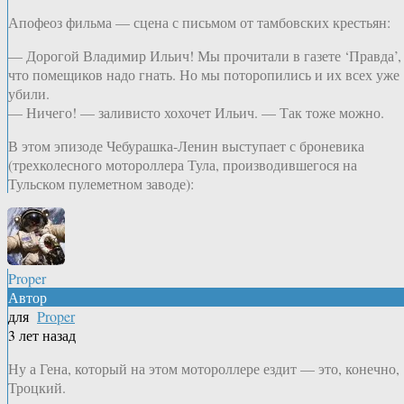
Апофеоз фильма — сцена с письмом от тамбовских крестьян:
— Дорогой Владимир Ильич! Мы прочитали в газете ‘Правда’,
что помещиков надо гнать. Но мы поторопились и их всех уже
убили.
— Ничего! — заливисто хохочет Ильич. — Так тоже можно.
В этом эпизоде Чебурашка-Ленин выступает с броневика
(трехколесного мотороллера Тула, производившегося на
Тульском пулеметном заводе):
Proper
Автор
для
Proper
3 лет назад
Ну а Гена, который на этом мотороллере ездит — это, конечно,
Троцкий.