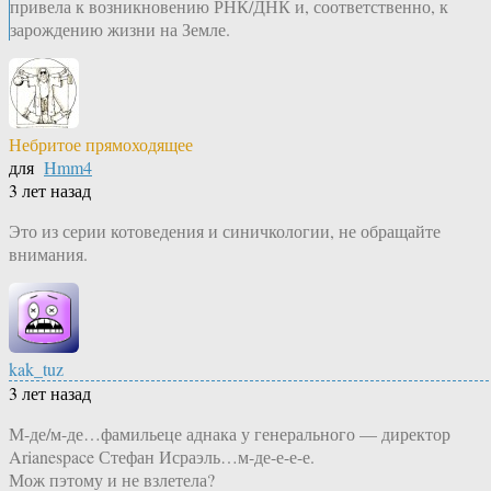
привела к возникновению РНК/ДНК и, соответственно, к
зарождению жизни на Земле.
Небритое прямоходящее
для
Hmm4
3 лет назад
Это из серии котоведения и синичкологии, не обращайте
внимания.
kak_tuz
3 лет назад
М-де/м-де…фамильеце аднака у генерального — директор
Arianespace Стефан Исраэль…м-де-е-е-е.
Мож пэтому и не взлетела?