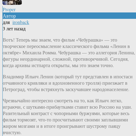
Proper
Автор
для
ironback
3 лет назад
Вотъ! Теперь мы знаем, что фильм «Чебурашка» — это
творческое переосмысление классического фильма «Ленин в
октябре» Михаила Ромма. Чебурашка — это аллегория Ленина,
фигуры неординарной, сложной, противоречивой. Сегодня,
когда архивы истпарта открыты, мы это знаем точно.
Владимир Ильич Ленин (который тут представлен в ипостаси
отчаянного кривляки и вдохновенного тролля) приезжает в
Петроград, чтобы встряхнуть заскучавшее народонаселение.
Чрезвычайно интересно смотреть на то, как Ильич легко,
играючи, с шутками-прибаутками ставит всю Россию на уши.
Разительный контраст с чопорными буржуями, которые весь
фильм тормозят, что-то просчитывают своими заплывшими
жиром мозгами и в итоге проигрывают шустрому паяцу
вчистую.