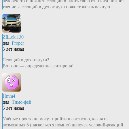
человек, то и пожнет: сеющий в плоть свою от плоти пожнет
тление, а сеющий в дух от духа пожнет жизнь вечную.
ZIL.ok.130
для
Proper
3 лет назад
Сеющий в дух от духа?
Вот оно — определение агитпропа!
Hmm4
для
Тимо-фей
3 лет назад
Учёные просто не могут прийти к согласию, какая из
возможных 6 (насколько я помню) цепочек условий-реакций