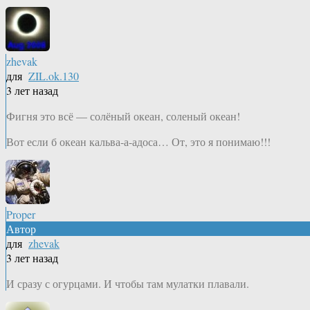
zhevak
для
ZIL.ok.130
3 лет назад
Фигня это всё — солёный океан, соленый океан!
Вот если б океан кальва-а-адоса… От, это я понимаю!!!
Proper
Автор
для
zhevak
3 лет назад
И сразу с огурцами. И чтобы там мулатки плавали.