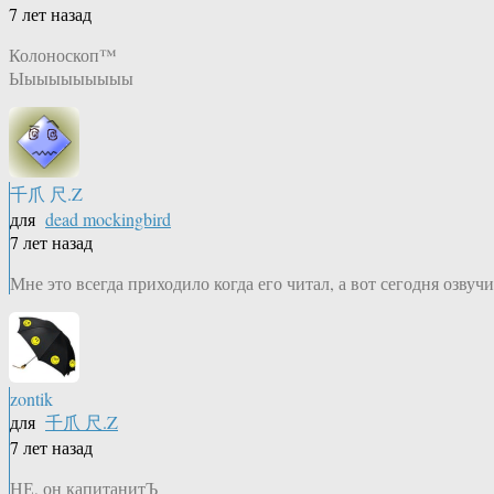
7 лет назад
Колоноскоп™
Ыыыыыыыыыы
千爪 尺.Z
для
dead mockingbird
7 лет назад
Мне это всегда приходило когда его читал, а вот сегодня озвуч
zontik
для
千爪 尺.Z
7 лет назад
НЕ, он капитанитЪ