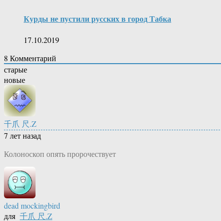
Курды не пустили русских в город Табка
17.10.2019
8
Комментарий
старые
новые
千爪 尺.Z
7 лет назад
Колоноскоп опять пророчествует
dead mockingbird
для
千爪 尺.Z