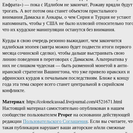
Евфрата») — пока с Идлибом не закончат, Рожаву врядли будут
трогать. А вот потом она станет объектом пристального
внимания Дамаска и Анкары, о чем Сирия и Турция не устают
напоминать, чтобы у США не было иллюзий относительно того
что их курдские манипуляции останутся без внимания.
Курды в свою очередь резонно выжидают, чем закончится
идлибская эпопея (завтра можно будет подвести итоги первого
месяца сочинской сделки), чтобы дальше выстраивать свою
линию поведения в переговорах с Дамаском. Альтернатива у
них не слишком чудесная — быть разменной монетой в анти-
иранской стратегии Вашингтона, что уже привело иракских и
афринских курдов к печальным последствиям. Ближе к концу
года эта тема скорее всего станет центральной в сирийском
конфликте.
Материал
: https://colonelcassad.livejournal.com/4521671.html
Настоящий материал самостоятельно опубликован в нашем
Proper
сообществе пользователем
на основании действующей
редакции
Пользовательского Соглашения
. Если вы считаете, чт
такая публикация нарушает ваши авторские и/или смежные