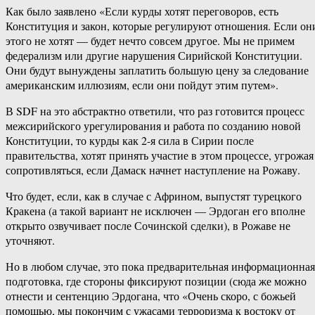
Как было заявлено «Если курды хотят переговоров, есть
Конституция и закон, которые регулируют отношения. Если он
этого не хотят — будет нечто совсем другое. Мы не примем
федерализм или другие нарушения Сирийской Конституции.
Они будут вынуждены заплатить большую цену за следование
американским иллюзиям, если они пойдут этим путем».
В SDF на это абстрактно ответили, что раз готовится процесс
межсирийского урегулирования и работа по созданию новой
Конституции, то курды как 2-я сила в Сирии после
правительства, хотят принять участие в этом процессе, угрожая
сопротивляться, если Дамаск начнет наступление на Рожаву.
Что будет, если, как в случае с Африном, выпустят турецкого
Кракена (а такой вариант не исключен — Эрдоган его вполне
открыто озвучивает после Сочинской сделки), в Рожаве не
уточняют.
Но в любом случае, это пока предварительная информационная
подготовка, где стороны фиксируют позиции (сюда же можно
отнести и сентенцию Эрдогана, что «Очень скоро, с божьей
помощью, мы покончим с ужасами терроризма к востоку от