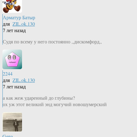
Арматур Батыр
для
ZIL.ok.130
7 лет назад
Судя по всему у него постоянно ,,дискомфорд,,
2244
для
ZIL.ok.130
7 лет назад
а как жеж ударенный до глубины?
ох уж этот великий энд могучий новошумерский
Gena