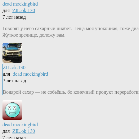
dead mockingbird
для
ZIL.ok.130
7 лет назад
Говорят у него сахарный диабет. Тёща моя упокойная, тоже диа
Жуткое зрелище, доложу вам.
ZIL.ok.130
для
dead mockingbird
7 лет назад
Водярой сахар — не собьёшь, бо конечный продукт переработк
dead mockingbird
для
ZIL.ok.130
7 лет назад