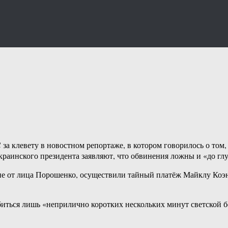
 клевету в новостном репортаже, в котором говорилось о том, ч
краинского президента заявляют, что обвинения ложны и «до глу
ие от лица Порошенко, осуществили тайный платёж Майклу Коэн
иться лишь «неприлично коротких нескольких минут светской б