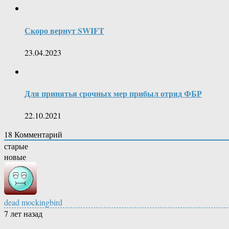
Скоро вернут SWIFT
23.04.2023
Для принятья срочных мер прибыл отряд ФБР
22.10.2021
18
Комментарий
старые
новые
dead mockingbird
7 лет назад