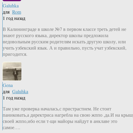
Galuhka
для
Rom
1 год назад
В Калининграде в школе №7 в первом классе треть детей не
знают русского языка, директор школы предложила
недовольным русским родителям искать другую школу, или
учить узбекский язык. А и правильно, пусть учат узбекский,
пригодится.
Gena
для
Galuhka
1 год назад
Там уже проверка началась,с пристрастием. Не стоит
паниковать,а директриса нагребла на свою жппо ,да.И на крыш
своей жппо,ибо если т-щи майоры найдут в анклаве это
самое….