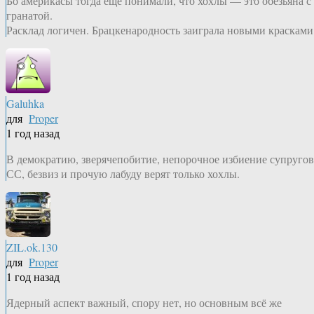
Бо америкасы тогда еще понимали, что хохлы — это обезьяна с
гранатой.
Расклад логичен. Брацкенародность заиграла новыми красками
Galuhka
для
Proper
1 год назад
В демократию, зверячепобитие, непорочное избиение супругов
СС, безвиз и прочую лабуду верят только хохлы.
ZIL.ok.130
для
Proper
1 год назад
Ядерный аспект важный, спору нет, но основным всё же