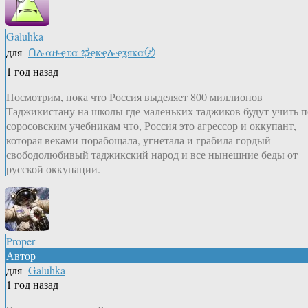
Galuhka
для
Ոሉαዙҿτα ಭҿҝҿሉҿʓяҝα〄
1 год назад
Посмотрим, пока что Россия выделяет 800 миллионов
Таджикистану на школы где маленьких таджиков будут учить п
соросовским учебникам что, Россия это агрессор и оккупант,
которая веками порабощала, угнетала и грабила гордый
свободолюбивый таджикский народ и все нынешние беды от
русской оккупации.
Proper
Автор
для
Galuhka
1 год назад