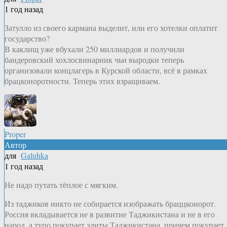
1 год назад
Затулло из своего кармана выделит, или его хотелки оплатит
государство?
В каклищ уже вбухали 250 миллиардов и получили
бандеровский хохлосвинарник чьи выродки теперь
организовали концлагерь в Курской области, всё в рамках
брацконоротности. Теперь этих взращиваем.
Proper
Автор
для
Galuhka
1 год назад
Не надо путать тёплое с мягким.
Из таджиков никто не собирается изображать браццконорот.
Россия вкладывается не в развитие Таджикистана и не в его
народ, а тупо покупает элиты Таджикистана, причем покупает