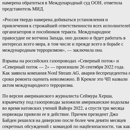
намерена обратиться в Международный суд ООН, отметила
представитель МИД.
«Россия твердо намерена добиваться установления и
привлечения к строжайшей ответственности всех исполнителе
организаторов и пособников теракта. Международное
правосудие не вотчина Запада, оно должно и будет работать в
интересах всего мира, в том числе и прежде всего в борьбе с
международным терроризмом», — заключила она.
Взрывы на российских газопроводах «Северный поток» и
«Северный поток — 2» — произошли 26 сентября 2022 года.
Как заявила компания Nord Stream AG, авария беспрецедентна 
сроки ремонта оценить невозможно. В Кремле это ЧП назвали
актом международного терроризма.
По версии американского журналиста Сеймура Херша,
взрывчатку под газопроводы заложили американские водолазы
во время натовских учений Baltops 2022, а спустя три месяца
норвежцы привели ее в действие. Причем президент Джо
Байден решился на диверсию после более чем девяти месяцев
секретных обсуждений с командой по нацбезопасности, так как