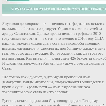
Януковощ договорился так — ценник газа формально остается
высоким, но Россия его дотирует Украине в счет платежей за
аренду Севастополя. Однако провал цены на графике в 2010
году связан не с этим — а с тем, что именно в 2010 году США
наконец уломали хохлов сдать остатки высокообогащенных
ядерных материалов, и уломали их под большую скидку в цене
газа, которую дадут русские. Вот русские и дали. Два года это
всё вывозили. Как вывезли — цена стала 426 баксов за килокуб
И хохлятина выложила зубы на полку даже с учетом скидки за
Севас.
Это только лохи думают, будто мудан произошел из-за
демократии, панды Януковоща, звырячепобиття онижедетей и
прочей чуши. В реальности — из-за вздорожания газа
хохлоэлитам резко стало нечего воровать.
Русские, кстати, предлагали Януковощу продать Газпрому
украинскую трубу — это решило бы проблему с деньгами на 2-