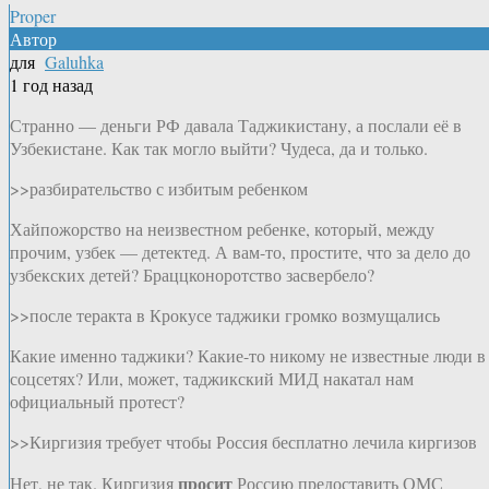
Proper
Автор
для
Galuhka
1 год назад
Странно — деньги РФ давала Таджикистану, а послали её в
Узбекистане. Как так могло выйти? Чудеса, да и только.
>>разбирательство с избитым ребенком
Хайпожорство на неизвестном ребенке, который, между
прочим, узбек — детектед. А вам-то, простите, что за дело до
узбекских детей? Браццконоротство засвербело?
>>после теракта в Крокусе таджики громко возмущались
Какие именно таджики? Какие-то никому не известные люди в
соцсетях? Или, может, таджикский МИД накатал нам
официальный протест?
>>Киргизия требует чтобы Россия бесплатно лечила киргизов
просит
Нет, не так. Киргизия
Россию предоставить ОМС