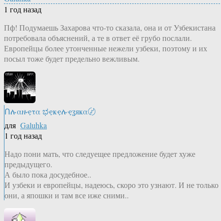
1 год назад
Пф! Подумаешь Захарова что-то сказала, она и от Узбекистана
потребовала объяснений, а те в ответ её грубо послали.
Европейцы более утонченные нежели узбеки, поэтому и их
посыл тоже будет предельно вежливым.
Ոሉαዙҿτα ಭҿҝҿሉҿʓяҝα〄
для
Galuhka
1 год назад
Надо пони мать, что следуещее предложение будет хуже
предыдущего.
А было пока досудебное..
И узбеки и европейцы, надеюсь, скоро это узнают. И не только
они, а япошки и там все иже сними..