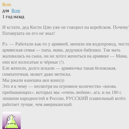
Rom
для
Rom
1 год назад
И кстати, дед Кости Цзю уже не говорил на корейском. Почему
Патамушта он его не знал!
P.s. — Работали как-то у армяней, меняли им водопровод, чист
армянская семья — папа, мама, дедушки-бабушки. Так мать
жаловалась на сына, он не хотел жениться на армянке — Мама,
они все волосатые и чёрные (!).
Еле женили, долго искали — армяночка такая белокожая,
симпатичная, может даже метиска.
Мы ржали канешна аки кони)))
Это я к чему — несмотря на огромное количество «вновь
прибывающих», которых мы «очень любим», ага, и на 180 с
лишним народностей в России, РУССКИЙ плавильный котёл
работает лучше, чем американский.