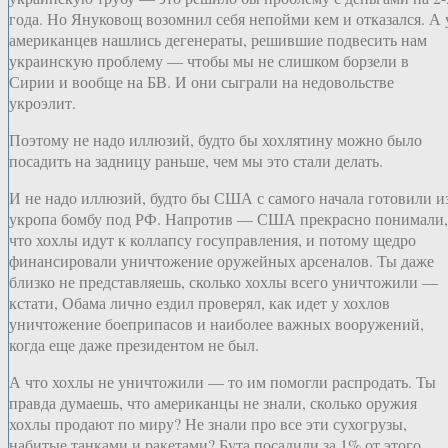
года. Но Януковощ возомнил себя непойми кем и отказался. А 
американцев нашлись дегенераты, решившие подвесить нам
украинскую проблему — чтобы мы не слишком борзели в
Сирии и вообще на БВ. И они сыграли на недовольстве
укроэлит.
Поэтому не надо иллюзий, будто бы хохлятину можно было
посадить на задницу раньше, чем мы это стали делать.
И не надо иллюзий, будто бы США с самого начала готовили и
укропа бомбу под РФ. Напротив — США прекрасно понимали,
что хохлы идут к коллапсу госуправления, и потому щедро
финансировали уничтожение оружейных арсеналов. Ты даже
близко не представляешь, сколько хохлы всего уничтожили —
кстати, Обама лично ездил проверял, как идет у хохлов
уничтожение боеприпасов и наиболее важных вооружений,
когда еще даже президентом не был.
А что хохлы не уничтожили — то им помогли распродать. Ты
правда думаешь, что американцы не знали, сколько оружия
хохлы продают по миру? Не знали про все эти сухогрузы,
набитые танками и ракетами? Бута посадили за 1% от этого