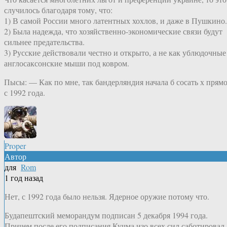
случилось благодаря тому, что:
1) В самой России много латентных хохлов, и даже в Пушкино.
2) Была надежда, что хозяйственно-экономические связи будут
сильнее предательства.
3) Русские действовали честно и открыто, а не как ублюдочные
англосаксонские мыши под ковром.
Пысы: — Как по мне, так бандерляндия начала б сосать х прям
с 1992 года.
Proper
Автор
для
Rom
1 год назад
Нет, с 1992 года было нельзя. Ядерное оружие потому что.
Будапештский меморандум подписан 5 декабря 1994 года.
Причем после его подписания Кучма изо всех сил саботировал