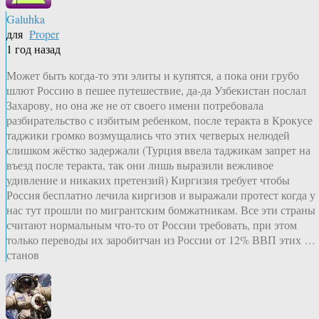
Galuhka
для
Proper
1 год назад
Может быть когда-то эти элиты и купятся, а пока они грубо
шлют Россию в пешее путешествие, да-да Узбекистан послал
Захарову, но она же не от своего имени потребовала
разбирательство с избитым ребенком, после теракта в Крокусе
таджики громко возмущались что этих четверых нелюдей
слишком жёстко задержали (Турция ввела таджикам запрет на
въезд после теракта, так они лишь выразили вежливое
удивление и никаких претензий) Киргизия требует чтобы
Россия бесплатно лечила киргизов и выражали протест когда у
нас тут прошли по мигрантским бомжатникам. Все эти страны
считают нормальным что-то от России требовать, при этом
только переводы их заробитчан из России от 12% ВВП этих …
станов