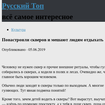
Русский Топ
всё самое интересное
Культура
Понастроили скверов и мешают людям отдыхать
Опубликовано
·
05.06.2019
Человеку не нужен сквер и прочие внешние ритуалы, чтобы гул
собирались в скверах, а ходили в полях и лесах. Очевидно же,
главное быть хорошим человеком.
Обычно люди заходят в скверы только по выходным. А многие 
гуляющих. Тут явная подмена понятий!
Кроме того, зачем детей водить в скверы? Вот вырастут, выуча
— идёшь по шумному проспекту, а у тебя в душе сквер, душа о