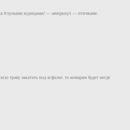
на /глупыми курицами/ — зачеркнул — птичкаме.
сю траву закатать под асфальт, то комарам будет негде