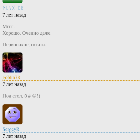
ᚤᚳᛊᚷ_ᛈᚱ
7 лет назад
Мггг.
Хорошо. Оченно даже.
Первонахне, сктати.
goblin78
7 лет назад
Под стол, б＃@!）
SergeyR
7 лет назад