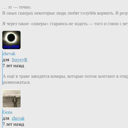
… эт — точно.
В оных скверах некоторые люди любят голубёв кормить. В рез
Я через такие «скверы» стараюсь не ходить — того и гляли с в
zhevak
для
SergeyR
7 лет назад
А ещё в траве заводятся комары, которые потом залетают в отк
размножаться.
Gena
для
zhevak
7 лет назад