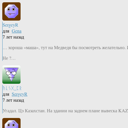
SergeyR
для
Gena
7 лет назад
… хороша «маша», тут на Медведя бы посмотреть желательно. 
Не ?…
ᚤᚳᛊᚷ_ᛈᚱ
для
SergeyR
7 лет назад
Угадал. Цэ Казахстан. На здании на заднем плане вывеска KA