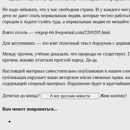
Не надо забывать, что у нас свободная страна. И у каждого м
дети не дают спать нормальным людям, которые честно работали
городом и ходите гулять туда, а нормальным людям не мешайте
Взято отсель — voxpop-66.livejournal.com/2209205.html
Для затупивших — это взят типичный текст борцунов с церквя
Между прочим, учёные доказали, что природы не существует. П
прочим, веками угнетали простой народ. Да-да.
Настоящий материал самостоятельно опубликован в нашем соо
публикация нарушает ваши авторские и/или смежные права, в
содержащей спорный материал. Нарушение будет в кратчайшие
Дочитал до конца?
Жми кнопку!
Вам может понравиться...