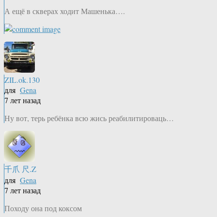
А ещё в скверах ходит Машенька….
ZIL.ok.130
для
Gena
7 лет назад
Ну вот, терь ребёнка всю жись реабилитироваць…
千爪 尺.Z
для
Gena
7 лет назад
Походу она под коксом