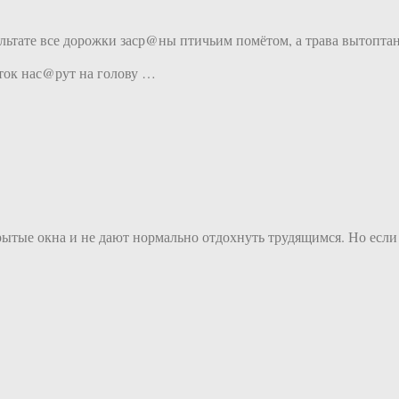
ультате все дорожки заср@ны птичьим помётом, а трава вытопта
еток нас@рут на голову …
рытые окна и не дают нормально отдохнуть трудящимся. Но если в