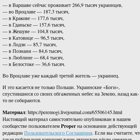
— в Варшаве сейчас проживает 266,9 тысяч украинцев,
— во Вроцлаве — 187,3 тысяч,
— в Кракове — 177,6 тысяч,
— в Гданьске — 157,6 тысяч,
— в Жешуве — 104,8 тысяч,
— в Катовице — 96,5 тысяч,
— в Лодзи — 85,7 тысяч,
— в Познани — 84,6 тысяч,
— в Люблине — 68,4 тысяч,
— в Белостоке — 36,6 тысяч.
Во Вроцлаве уже каждый третий житель — украинец.
И это касается не только Польши. Украинские «Боги»,
спустившиеся со своих обгаженных небес на Землю, назад как-
то не собираются.
Материал
: https://peremogi.livejournal.com/65506145.html
Настоящий материал самостоятельно опубликован в нашем
Proper
сообществе пользователем
на основании действующей
редакции
Пользовательского Соглашения
. Если вы считаете, чт
такая публикация нарушает ваши авторские и/или смежные