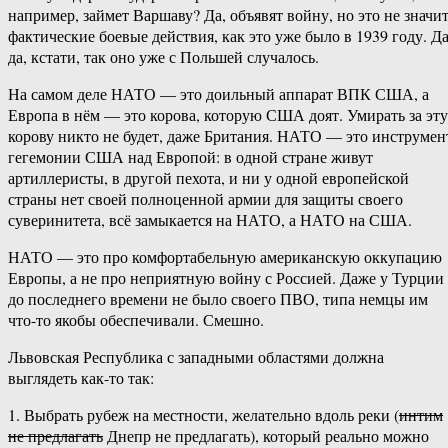
например, займет Варшаву? Да, объявят войну, но это не значи
фактические боевые действия, как это уже было в 1939 году. Да
да, кстати, так оно уже с Польшей случалось.
На самом деле НАТО — это доильный аппарат ВПК США, а
Европа в нём — это корова, которую США доят. Умирать за эту
корову никто не будет, даже Британия. НАТО — это инструмен
гегемонии США над Европой: в одной стране живут
артиллеристы, в другой пехота, и ни у одной европейской
страны нет своей полноценной армии для защиты своего
суверинитета, всё замыкается на НАТО, а НАТО на США.
НАТО — это про комфортабельную американскую оккупацию
Европы, а не про неприятную войну с Россией. Даже у Турции
до последнего времени не было своего ПВО, типа немцы им
что-то якобы обеспечивали. Смешно.
Львовская Республика с западными областями должна
выглядеть как-то так:
1. Выбрать рубеж на местности, желательно вдоль реки (
интим
не предлагать
Днепр не предлагать), который реально можно