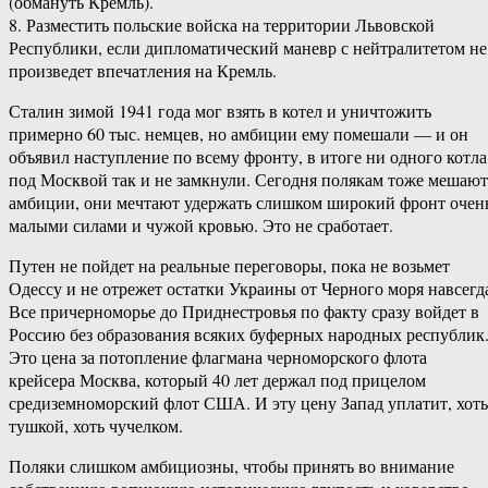
(обмануть Кремль).
8. Разместить польские войска на территории Львовской
Республики, если дипломатический маневр с нейтралитетом не
произведет впечатления на Кремль.
Сталин зимой 1941 года мог взять в котел и уничтожить
примерно 60 тыс. немцев, но амбиции ему помешали — и он
объявил наступление по всему фронту, в итоге ни одного котла
под Москвой так и не замкнули. Сегодня полякам тоже мешают
амбиции, они мечтают удержать слишком широкий фронт очен
малыми силами и чужой кровью. Это не сработает.
Путен не пойдет на реальные переговоры, пока не возьмет
Одессу и не отрежет остатки Украины от Черного моря навсегд
Все причерноморье до Приднестровья по факту сразу войдет в
Россию без образования всяких буферных народных республик
Это цена за потопление флагмана черноморского флота
крейсера Москва, который 40 лет держал под прицелом
средиземноморский флот США. И эту цену Запад уплатит, хоть
тушкой, хоть чучелком.
Поляки слишком амбициозны, чтобы принять во внимание