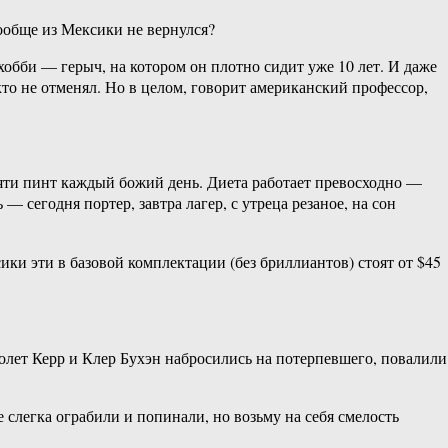
ообще из Мексики не вернулся?
обби — герыч, на котором он плотно сидит уже 10 лет. И даже
кто не отменял. Но в целом, говорит американский профессор,
 пяти пинт каждый божий день. Диета работает превосходно —
— сегодня портер, завтра лагер, с утреца резаное, на сон
сики эти в базовой комплектации (без бриллиантов) стоят от $45
Колет Керр и Клер Бухэн набросились на потерпевшего, повалили
е слегка ограбили и попинали, но возьму на себя смелость