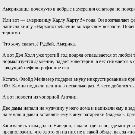
Американцы почему-то в добрые намерения сенатора не поверил
Или вот — американцу Карлу Харту 54 года. Он возглавляет фа
написал книгу «Наркопотребление во взрослом возрасте. Побег
терпимо.
Что хочу сказать? Гудбай, Америка.
А вот Дэл Холл уже третий год подряд отказывается от любой 
нормализуется давление, падает холестерин, а вес снижается в 
грядущий нефильтрофанное итд.
Кстати, Флойд Мейвезер подарил внуку инкрустированные бр
000. Камни подняли ценник в несколько раз. А чего добился ты
А вот новости из чопорной Англии.
Две дамы напали на мужчину у него дома и напихали ему в зад
на землю и давай вставлять ему в анус батарейки (надеюсь, бра
Занимались этим долго. Наверно, гадали: где плюс, где минус 
предположить, что за это он на них не в такой обиде, как за «п