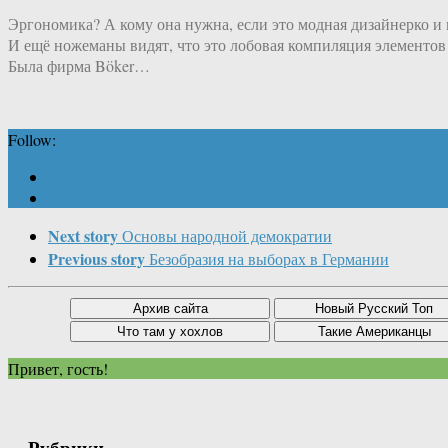
Эргономика? А кому она нужна, если это модная дизайнерко и
И ещё ножеманы видят, что это лобовая компиляция элементов
Была фирма Böker…
Follow:
Next story
Основы народной демократии
Previous story
Безобразия на выборах в Германии
Привет, гость!
Рубрики