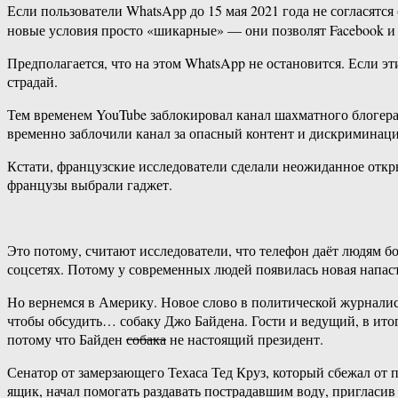
Если пользователи WhatsApp до 15 мая 2021 года не согласят
новые условия просто «шикарные» — они позволят Facebook и 
Предполагается, что на этом WhatsApp не остановится. Если эт
страдай.
Тем временем YouTube заблокировал канал шахматного блогера 
временно заблочили канал за опасный контент и дискриминац
Кстати, французские исследователи сделали неожиданное откры
французы выбрали гаджет.
Это потому, считают исследователи, что телефон даёт людям б
соцсетях. Потому у современных людей появилась новая напасть
Но вернемся в Америку. Новое слово в политической журналис
чтобы обсудить… собаку Джо Байдена. Гости и ведущий, в ито
потому что Байден
собака
не настоящий президент.
Сенатор от замерзающего Техаса Тед Круз, который сбежал от 
ящик, начал помогать раздавать пострадавшим воду, пригласив 