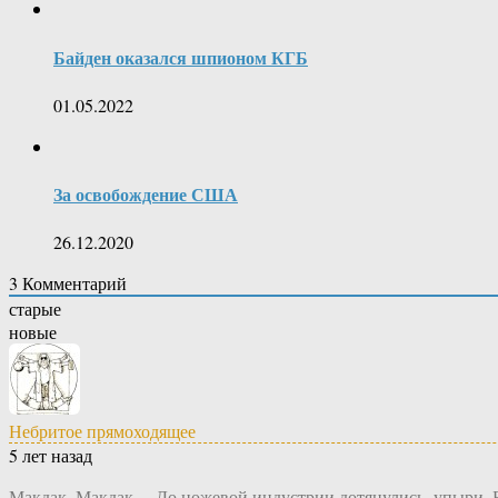
Байден оказался шпионом КГБ
01.05.2022
За освобождение США
26.12.2020
3
Комментарий
старые
новые
Небритое прямоходящее
5 лет назад
Макдак, Макдак… До ножевой индустрии дотянулись, упыри. Бёк