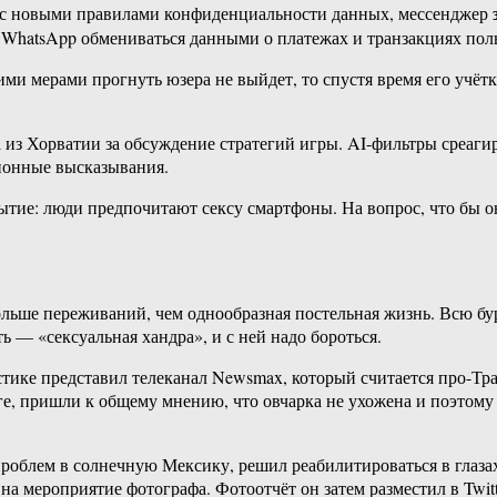
ся с новыми правилами конфиденциальности данных, мессенджер
WhatsApp обмениваться данными о платежах и транзакциях поль
ими мерами прогнуть юзера не выйдет, то спустя время его учёт
из Хорватии за обсуждение стратегий игры. AI-фильтры среагир
ионные высказывания.
тие: люди предпочитают сексу смартфоны. На вопрос, что бы он
ольше переживаний, чем однообразная постельная жизнь. Всю бу
 — «сексуальная хандра», и с ней надо бороться.
тике представил телеканал Newsmax, который считается про-Тр
ге, пришли к общему мнению, что овчарка не ухожена и поэтому
проблем в солнечную Мексику, решил реабилитироваться в глазах
на мероприятие фотографа. Фотоотчёт он затем разместил в Twitt