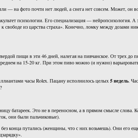
и — на фото почти нет людей, а снега нет совсем. Может, он в
культет психологии. Его специализация — нейропсихология. А х
 к свободе из царства страха». Конечно, ломку между дозами ни
твердой пищи в эти 46 дней, налегая на пивчанское. От трех до
среднем на 15-20 кг. При этом пиво можно (и нужно) варьировать 
5 недель
иллиантами часы Rolex. Пацану исполнилось целых
. Ча
?
ницу батареек. Это не в переносном, а в прямом смысле слова. 
ток, они были пальчиковые).
и без конца путались (женщины, что с них возьмешь). Они его ещ
одзарядку».