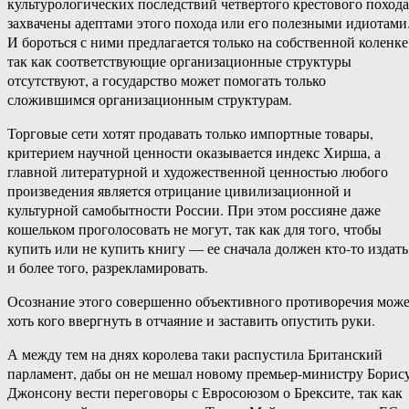
культурологических последствий четвертого крестового похода
захвачены адептами этого похода или его полезными идиотами
И бороться с ними предлагается только на собственной коленке
так как соответствующие организационные структуры
отсутствуют, а государство может помогать только
сложившимся организационным структурам.
Торговые сети хотят продавать только импортные товары,
критерием научной ценности оказывается индекс Хирша, а
главной литературной и художественной ценностью любого
произведения является отрицание цивилизационной и
культурной самобытности России. При этом россияне даже
кошельком проголосовать не могут, так как для того, чтобы
купить или не купить книгу — ее сначала должен кто-то издать
и более того, разрекламировать.
Осознание этого совершенно объективного противоречия мож
хоть кого ввергнуть в отчаяние и заставить опустить руки.
А между тем на днях королева таки распустила Британский
парламент, дабы он не мешал новому премьер-министру Борис
Джонсону вести переговоры с Евросоюзом о Брексите, так как