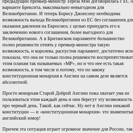
предыдущий премьер-министр Тереза Мэй договорилась с ЕС о
варианте Брексита, максимально невыгодном для
Великобритании. И теперь Борису Джонсону необходима
возможность выхода Великобритании из ЕС без соглашения дл
оказания давления на Евросоюз, с целью принудить его к
заключению нового соглашения, более выгодного для
Великобритании. А в Британском парламенте большинство
полно решимости отнять у премьер-министра такую
возможность, и королева, распустив парламент, достаточно ясн
показала, что она не только полна решимости воспрепятствоват
этим планам так называемых «MP», но и что нее есть такая
возможность, в том числе и потому, что по закону
конституционная монархия в Англии на самом деле является
абсолютной.
Просто монархам Старой Доброй Англии пока хватает ума не
пользоваться этим каждый день и они берегут эту возможность
про черный день. Такой, как сейчас. Ну нет в Англии никакой
конституции — и «конституционная монархия» это знамениты
английский юмор!
Причем эта ситуация играет огромное значение для России, так