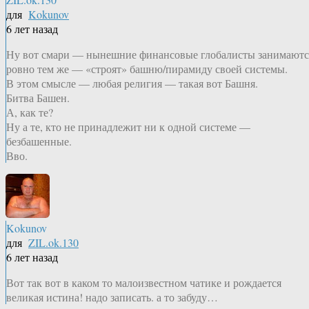
для
Kokunov
6 лет назад
Ну вот смари — нынешние финансовые глобалисты занимаютс
ровно тем же — «строят» башню/пирамиду своей системы.
В этом смысле — любая религия — такая вот Башня.
Битва Башен.
А, как те?
Ну а те, кто не принадлежит ни к одной системе —
безбашенные.
Вво.
Kokunov
для
ZIL.ok.130
6 лет назад
Вот так вот в каком то малоизвестном чатике и рождается
великая истина! надо записать. а то забуду…