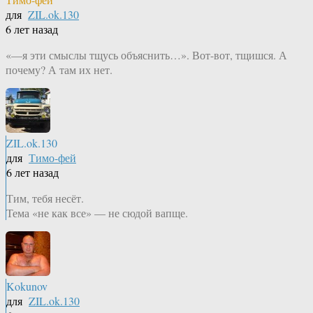
для
ZIL.ok.130
6 лет назад
«—я эти смыслы тщусь объяснить…». Вот-вот, тщишся. А
почему? А там их нет.
ZIL.ok.130
для
Тимо-фей
6 лет назад
Тим, тебя несёт.
Тема «не как все» — не сюдой вапще.
Kokunov
для
ZIL.ok.130