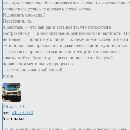
<<
…существование Бога
логически
выверенно, существование
ментали существует только в твоей голове.
И доказать сможешь?
Повеселил, чо.
А менталь — это как раз и есть всё то, что относится к
абстрактному — к мыслительной деятельности в частности. Но
не только — понятие это шире — к нему можно смело отнести 
эмоциональные проявления и даже неосознанно-чувственные.
Так что весь процесс создания конструкций относящихся к
какому нибудь божеству — всего лишь частный случай
проявления ментальных процессов.
…всего лишь частный случай…
такта.
ZIL.ok.130
для
ZIL.ok.130
6 лет назад
Ты по моему упоролся в одно — «ты ищешь скрытые смыслы».