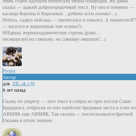
Ммм, сёдни Шушуня нопейсалц чинна-блаародна. Яп дажы
сказал — эдакий добропорядочный текст. Ну оно и понятно —
касаеца Короны и Королевы(…
рубить всем головы!…
).
Небось, садясь пейсаць — причесалсо и умылсо. А пиша(писЯ?
— косилсо в зеркало(как там осанка?).
ННдяааа, верноподданические струны души…
(тсяаарсвуй на сляаааву, на сляаааву няаааам!…)
.
Proper
Автор
для
ZIL.ok.130
6 лет назад
Скажу по секрету — этот текст я собрал из трех постов Саши
Браццкага, отбросив из них наиболее бредовые места и плач по
АВМЯК еще АВМЯК. Так сказать — воспользовался бритвой
Оккама и отсек лишнее.