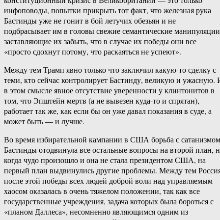
инфоповоды, попытки прикрыть тот факт, что железная рука
Бастинды уже не гонит в бой летучих обезьян и не
подбрасывает им в головы свежие семантические манипуляции
заставляющие их забыть, что в случае их победы они все
«просто сдохнут потому, что раскаяться не успеют».
Между тем Трамп явно только что заключил какую-то сделку с
теми, кто сейчас контролирует Бастинду, великую и ужасную. 
в этом смысле явное отсутствие уверенности у клинтонитов в
том, что Эпштейн мертв (а не вывезен куда-то и спрятан),
работает так же, как если бы он уже давал показания в суде, а
может быть — и лучше.
Во время избирательной кампании в США борьба с сатанизмо
Бастинды отодвинула все остальные вопросы на второй план, 
когда чудо произошло и она не стала президентом США, на
первый план выдвинулись другие проблемы. Между тем Росси
после этой победы всех людей доброй воли над управляемым
хаосом оказалась в очень тяжелом положении, так как все
государственные учреждения, задача которых была бороться с
«планом Даллеса», несомненно являющимся одним из