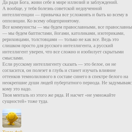
Да ради Бога, живи себе в мире иллюзий и заблуждений.
А вообще, у тебя болезнь советской недоученной
интеллигенции — привычка все усложнять и быть ко всему в
оппозиции. Ко всему общепринятому.
Все коммунисты — мы будем православными, все православны
— мы будем баптистами, йогами, католиками, изотериками,
рериховцами, толстовцами — только не как все. Ведь это
слишком просто для русского интеллигента, а русский
интеллигент уверен, что все сложно и изобилует скрытыми
смыслами.
Если русскому интеллигенту сказать — это белое, он не
согласится, он полезет в глубь и станет изучать влияние
оттенков темнолилового в составе синего в спектре белого на
неокрепшие души людей пубертатного периода. Не задумываяс
кому это надо.
Твоя менталь из этого же ряда. И насчет «не умножайте
сущностей» тоже туда.
Тимо-фей