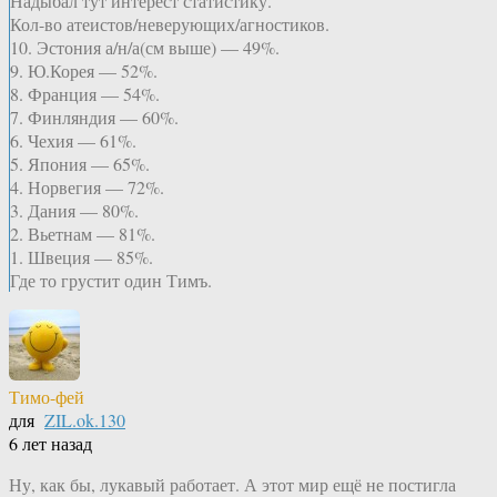
Надыбал тут интерест статистику.
Кол-во атеистов/неверующих/агностиков.
10. Эстония а/н/а(см выше) — 49%.
9. Ю.Корея — 52%.
8. Франция — 54%.
7. Финляндия — 60%.
6. Чехия — 61%.
5. Япония — 65%.
4. Норвегия — 72%.
3. Дания — 80%.
2. Вьетнам — 81%.
1. Швеция — 85%.
Где то грустит один Тимъ.
Тимо-фей
для
ZIL.ok.130
6 лет назад
Ну, как бы, лукавый работает. А этот мир ещё не постигла