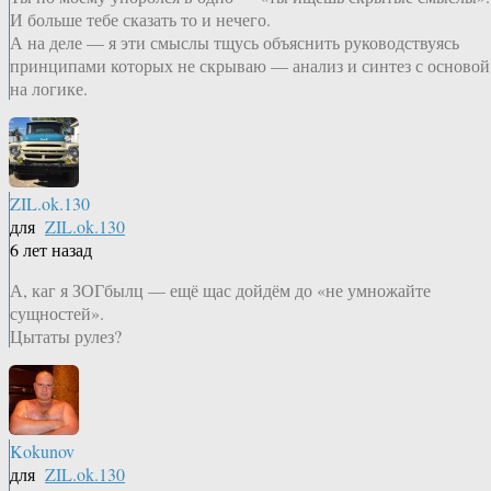
И больше тебе сказать то и нечего.
А на деле — я эти смыслы тщусь объяснить руководствуясь
принципами которых не скрываю — анализ и синтез с основой
на логике.
ZIL.ok.130
для
ZIL.ok.130
6 лет назад
А, каг я ЗОГбылц — ещё щас дойдём до «не умножайте
сущностей».
Цытаты рулез?
Kokunov
для
ZIL.ok.130