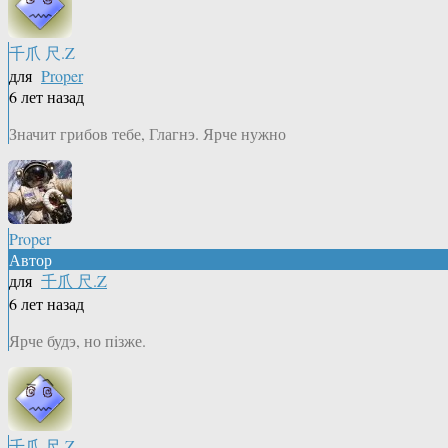
千爪 尺.Z
для
Proper
6 лет назад
Значит грибов тебе, Глагнэ. Ярче нужно
Proper
Автор
для
千爪 尺.Z
6 лет назад
Ярче будэ, но пiзже.
千爪 尺.Z