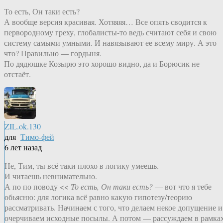
То есть, Он таки есть?
А вообще версия красивая. Хотяяяя… Все опять сводится к
первородному греху, глобалисты-то ведь считают себя и свою
систему самыми умными. И навязывают ее всему миру. А это
что? Правильно — гордыня.
По дядюшке Козырю это хорошо видно, да и Борюсик не
отстаёт.
ZIL.ok.130
для
Тимо-фей
6 лет назад
Не, Тим, ты всё таки плохо в логику умеешь.
И читаешь невнимательно.
А по по поводу <<
То есть, Он таки есть?
— вот что я тебе
обьясню: для логика всё равно какую гипотезу/теорию
рассматривать. Начинаем с того, что делаем некое допущение и
очерчиваем исходные посылы. А потом — рассуждаем в рамка