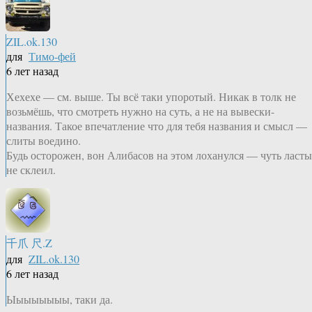
ZIL.ok.130
для
Тимо-фей
6 лет назад
Хехехе — см. выше. Ты всё таки упоротый. Никак в толк не
возьмёшь, что смотреть нужно на суть, а не на вывески-
названия. Такое впечатление что для тебя названия и смысл —
слиты воедино.
Будь осторожен, вон Алибасов на этом лоханулся — чуть ласты
не склеил.
千爪 尺.Z
для
ZIL.ok.130
6 лет назад
Ыыыыыыыы, таки да.