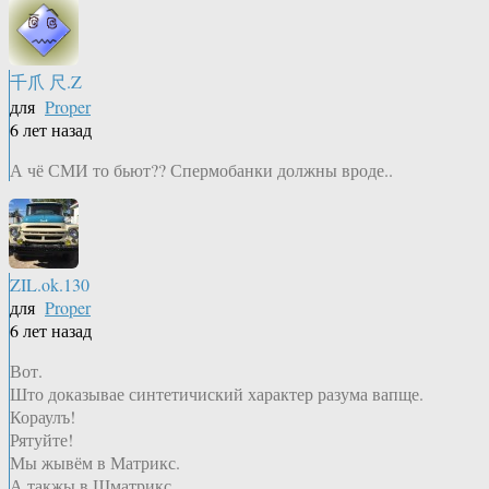
千爪 尺.Z
для
Proper
6 лет назад
А чё СМИ то бьют?? Спермобанки должны вроде..
ZIL.ok.130
для
Proper
6 лет назад
Вот.
Што доказывае синтетичиский характер разума вапще.
Кораулъ!
Рятуйте!
Мы жывём в Матрикс.
А такжы в Шматрикс.