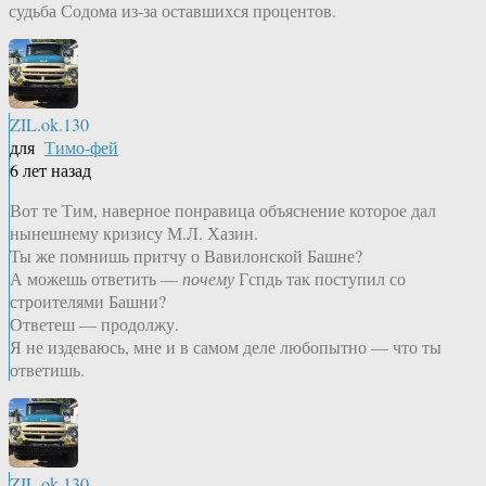
судьба Содома из-за оставшихся процентов.
ZIL.ok.130
для
Тимо-фей
6 лет назад
Вот те Тим, наверное понравица объяснение которое дал
нынешнему кризису М.Л. Хазин.
Ты же помнишь притчу о Вавилонской Башне?
А можешь ответить —
почему
Гспдь так поступил со
строителями Башни?
Ответеш — продолжу.
Я не издеваюсь, мне и в самом деле любопытно — что ты
ответишь.
ZIL.ok.130