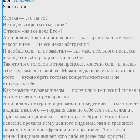
6 лет назад
Хахаха — это ты то?
Не ищешь скрытых смыслов?
С твоим «на всё воля Его»?
А по поводу Башни и остального — как правильно замечает
увколл ниже — це есь некая абстракция.
И вообще если ты не заметил — акт мыслительного процесса
вообще есть абстракция сама по себе.
Так что ты с головой в этом процессе, конечно если ты даёшь
себе труд мыслить вообще. Можно ведь обойтись и вовсе без
этого — нужно брать готовые концепты/системы и не
утруждать себя.
Как термиты/муравьи/пчёлы — получили химический сигнал 
соответственно отреагировали.
А по поводу интерпретации мной приведённой — ты опять не
видишь главного — гордыня сама по себе если она связана с
отдельным индивидом — ничто/пустяк/фря. И может быть
наказана проявлением у данного индивида мании грандиоза,
скажем, ну или шизофренией или паранойей. А вот если
данный индивид лишает кого либо ещё(как там юристы? —