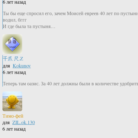
6 лет назад
Ты бы еще спросил его, зачем Моисей евреев 40 лет по пустын
водил, бггг
И где была та пустыня…
千爪 尺.Z
для
Kokunov
6 лет назад
Теперь там оазис. За 40 лет должны были в количестве удобрить
Тимо-фей
для
ZIL.ok.130
6 лет назад