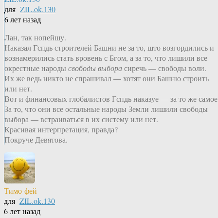
для
ZIL.ok.130
6 лет назад
Лан, так нопейшу.
Наказал Гспдь строителей Башни не за то, што возгордились и
вознамерились стать вровень с Бгом, а за то, что лишили все
окрестные народы
свободы выбора
сиречь — свободы воли.
Их же ведь никто не спрашивал — хотят они Башню строить
или нет.
Вот и финансовых глобалистов Гспдь наказуе — за то же самое
За то, что они все остальные народы Земли лишили свободы
выбора — встраиваться в их систему или нет.
Красивая интерпретация, правда?
Покруче Девятова.
Тимо-фей
для
ZIL.ok.130
6 лет назад