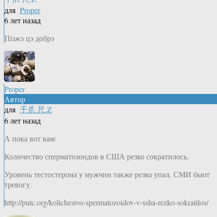
для
Proper
6 лет назад
Пiзжэ цэ добрэ
Proper
Автор
для
千爪 尺.Z
6 лет назад
А пока вот вам:
Количество сперматозоидов в США резко сократилось.
Уровень тестостерона у мужчин также резко упал. СМИ бьют
тревогу.
http://putc.org/kolichestvo-spermatozoidov-v-ssha-rezko-sokratilos/