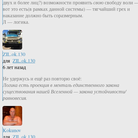
двух и более лиц?) возможности проявить
свою
свободу воли 
вот это есть(в рамках данной системы) — тягчайший грех и
наказание должно быть соразмерным.
Л — логика.
ZIL.ok.130
для
ZIL.ok.130
6 лет назад
Не удержусь и ещё раз повторю своё:
Логика есть проекция в менталь единственного закона
существования нашей Вселенной — закона устойчивости/
равновесия.
Kokunov
для
ZIL.ok.130