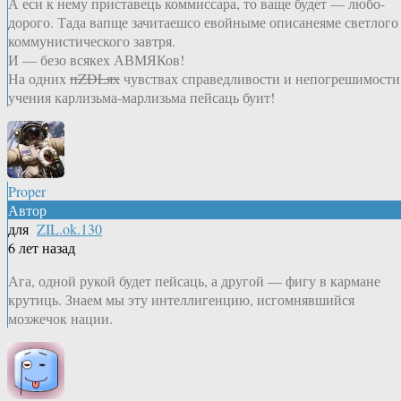
А еси к нему приставець коммиссара, то ваще будет — любо-
дорого. Тада вапще зачитаешсо евойныме описанеяме светлого
коммунистического завтря.
И — безо всякех АВМЯКов!
На одних
пZDLях
чувствах справедливости и непогрешимости
учения карлизьма-марлизьма пейсаць буит!
Proper
Автор
для
ZIL.ok.130
6 лет назад
Ага, одной рукой будет пейсаць, а другой — фигу в кармане
крутиць. Знаем мы эту интеллигенцию, исгомнявшийся
мозжечок нации.