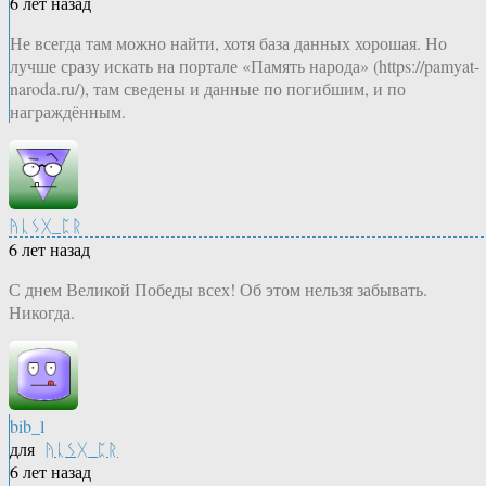
6 лет назад
Не всегда там можно найти, хотя база данных хорошая. Но
лучше сразу искать на портале «Память народа» (https://pamyat-
naroda.ru/), там сведены и данные по погибшим, и по
награждённым.
ᚤᚳᛊᚷ_ᛈᚱ
6 лет назад
С днем Великой Победы всех! Об этом нельзя забывать.
Никогда.
bib_l
для
ᚤᚳᛊᚷ_ᛈᚱ
6 лет назад