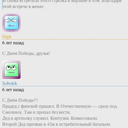
И снова встретила этого стрелка в Берлине в 45м. Благодаря
этой встрече я женат.
Giga
6 лет назад
С Днем Победы, друзья!
Sobolek
6 лет назад
С Днём Победы!!!
Прадед с финской пришел. В Отечественную — сразу под
Смоленск. Там и пропал без вести.
Дед в артполку служил. Контузия. Комиссовали.
Второй Дед призван в 42м в истребительный батальон.