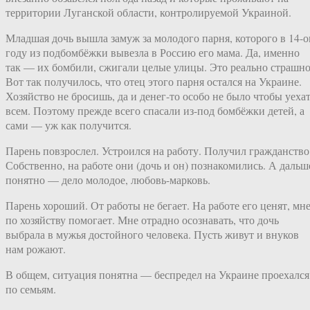
территории Луганской области, контролируемой Украиной.
Младшая дочь вышла замуж за молодого парня, которого в 14-
году из подбомбёжки вывезла в Россию его мама. Да, именно
так — их бомбили, сжигали целые улицы. Это реально страшно
Вот так получилось, что отец этого парня остался на Украине.
Хозяйство не бросишь, да и денег-то особо не было чтобы уеха
всем. Поэтому прежде всего спасали из-под бомбёжки детей, а
сами — уж как получится.
Парень повзрослел. Устроился на работу. Получил гражданство
Собственно, на работе они (дочь и он) познакомились. А дальш
понятно — дело молодое, любовь-марковь.
Парень хороший. От работы не бегает. На работе его ценят, мн
по хозяйству помогает. Мне отрадно осознавать, что дочь
выбрала в мужья достойного человека. Пусть живут и внуков
нам рожают.
В общем, ситуация понятна — беспредел на Украине проехался
по семьям.