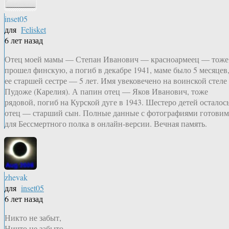
inset05
для
Felisket
6 лет назад
Отец моей мамы — Степан Иванович — красноармеец — тоже
прошел финскую, а погиб в декабре 1941, маме было 5 месяцев
ее старшей сестре — 5 лет. Имя увековечено на воинской стеле
Пудоже (Карелия). А папин отец — Яков Иванович, тоже
рядовой, погиб на Курской дуге в 1943. Шестеро детей осталось
отец — старший сын. Полные данные с фотографиями готовим
для Бессмертного полка в онлайн-версии. Вечная память.
zhevak
для
inset05
6 лет назад
Никто не забыт,
Ничто не забыто.