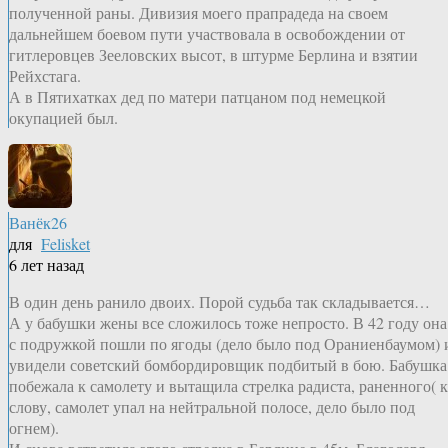
полученной раны. Дивизия моего прапрадеда на своем
дальнейшем боевом пути участвовала в освобождении от
гитлеровцев Зееловских высот, в штурме Берлина и взятии
Рейхстага.
А в Пятихатках дед по матери патцаном под немецкой
окупацией был.
Ванёк26
для
Felisket
6 лет назад
В один день ранило двоих. Порой судьба так складывается…
А у бабушки жены все сложилось тоже непросто. В 42 году она
с подружкой пошли по ягоды (дело было под Ораниенбаумом) 
увидели советский бомбордировщик подбитый в бою. Бабушка
побежала к самолету и вытащила стрелка радиста, раненного( к
слову, самолет упал на нейтральной полосе, дело было под
огнем).