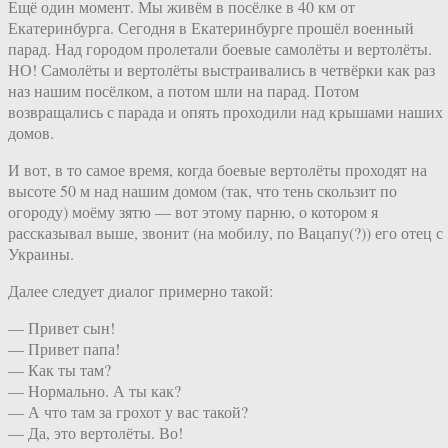
Ещё один момент. Мы живём в посёлке в 40 км от
Екатеринбурга. Сегодня в Екатеринбурге прошёл военный
парад. Над городом пролетали боевые самолёты и вертолёты.
НО! Самолёты и вертолёты выстраивались в четвёрки как раз
наз нашим посёлком, а потом шли на парад. Потом
возвращались с парада и опять проходили над крышами наших
домов.
И вот, в то самое время, когда боевые вертолёты проходят на
высоте 50 м над нашим домом (так, что тень скользит по
огороду) моёму зятю — вот этому парню, о котором я
рассказывал выше, звонит (на мобилу, по Вацапу(?)) его отец с
Украины.
Далее следует диалог примерно такой:
— Привет сын!
— Привет папа!
— Как ты там?
— Нормально. А ты как?
— А что там за грохот у вас такой?
— Да, это вертолёты. Во!