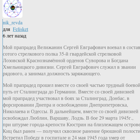
nik_revda
для
Felisket
6 лет назад
Мой прапрадед Велижанин Сергей Евграфович воевал в соста
сотого стрелкового полка 35-й гвардейской стрелковой
Лозовской Краснознамённой орденов Суворова и Богдана
Хмельницкого дивизии. Сергей Евграфович служил в звании
рядового, а занимал должность заряжающего.
Мой прапрадед прошел вместе со своей частью трудный боево
путь от Сталинграда до Германии. Вместе со своей дивизией
мой прапрадед участвовал в боях за Сталинград, Донбас, в
форсировании Днепра и освобождении Днепропетровска,
Николаева и Одессы. В дальнейшем, вместе со своей дивизией
освобождал Люблин, Варшаву, Лодзь. В бое 29 марта 1945г.,
при штурме города-крепости Кюстрин на близлежащем остров
Киц был ранен — получил сквозное ранение брюшной полости
Встретил Победу в госпитале и 24 мая 1945 года умер от