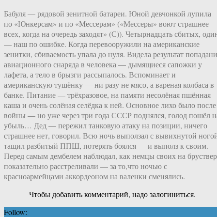
Бабуля — рядовой зенитной батареи. Юной девчонкой лупила
по «Юнкерсам» и по «Мессерам» («Мессеры» воют страшнее
всех, когда на очередь заходят» (С)). Четырнадцать сбитых, оди
— наш по ошибке. Когда перевооружили на американские
зенитки, сбиваемость упала до нуля. Видела результат попадан
авиационного снаряда в человека — дымящиеся сапожки у
лафета, а тело в брызги рассыпалось. Вспоминает и
американскую тушёнку — ни разу не мясо, а вареная колбаса в
банке. Питание — трёхразовое, на памяти несолёная пшённая
каша и очень солёная селёдка к ней. Основное лихо было после
войны — но уже через три года СССР поднялся, голод пошёл н
убыль… Дед — пережил танковую атаку на позиции, ничего
страшнее нет, говорил. Всю ночь выползал с вывихнутой ногой
тащил разбитый ППШ, потерять боялся — и выполз к своим.
Перед самым дембелем наблюдал, как немцы своих на бруствер
показательно расстреливали — за то,что ночью с
красноармейцами аккордеоном на валенки сменялись.
Чтобы добавить комментарий, надо залогиниться.
Follow: