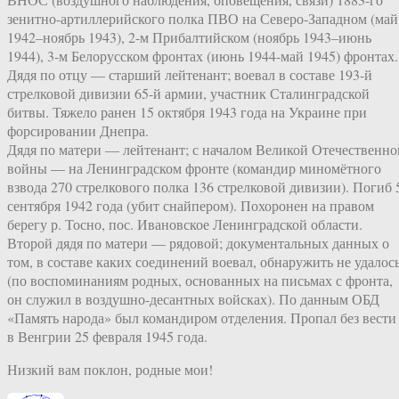
зенитно-артиллерийского полка ПВО на Северо-Западном (май
1942–ноябрь 1943), 2-м Прибалтийском (ноябрь 1943–июнь
1944), 3-м Белорусском фронтах (июнь 1944-май 1945) фронтах.
Дядя по отцу — старший лейтенант; воевал в составе 193-й
стрелковой дивизии 65-й армии, участник Сталинградской
битвы. Тяжело ранен 15 октября 1943 года на Украине при
форсировании Днепра.
Дядя по матери — лейтенант; с началом Великой Отечественно
войны — на Ленинградском фронте (командир миномётного
взвода 270 стрелкового полка 136 стрелковой дивизии). Погиб 
сентября 1942 года (убит снайпером). Похоронен на правом
берегу р. Тосно, пос. Ивановское Ленинградской области.
Второй дядя по матери — рядовой; документальных данных о
том, в составе каких соединений воевал, обнаружить не удалос
(по воспоминаниям родных, основанных на письмах с фронта,
он служил в воздушно-десантных войсках). По данным ОБД
«Память народа» был командиром отделения. Пропал без вести
в Венгрии 25 февраля 1945 года.
Низкий вам поклон, родные мои!