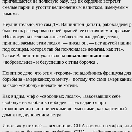
приглашаются на полковую базу, где их сердечно встретят
смелые парни и угостят великолепным напитком, именуемым
ромом».
Неудивительно, что сам Дж. Вашингтон (кстати, рабовладелец)
был очень разочарован своей армией, ее состоянием и нравами.
«Несмотря на всевозможные общественные добродетели,
приписываемые этим людям, — писал он, — нет другой нации
под солнцем, которая так бы поклонялась деньгам, как эта».
повальное пьянство
Также Вашингтон указывал на
«добровольцев» и безуспешно с этим боролся…
Понятное дело, что этим «героям» понадобились французы для
борьбы за «американскую мечту», потому что сами американц
за свою «свободу» воевать не хотели.
Как видим, миф о «свободных людях», «завоевавших себе
свободу» из «любви к свободе» — распадается при
столкновении с историческими документами, как карточный
домик под дуновением ветра.
И вот так у них всё — вся история США состоит из мифов, или
как сказали бы сегодня, из фейков. США — фейковая страна, с