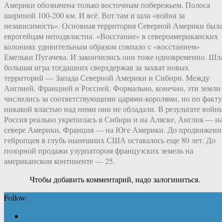
Америки обозначена только восточным побережьем. Полоса
шириной 100-200 км. И всё. Вот там и шла «война за
независимость». Основная территория Северной Америки был
еврогейцам неподвластна. «Восстание» в североамериканских
колониях удивительным образом совпало с «восстанием»
Емельки Пугачева. И закончились они тоже одновременно. Шл
большая игра тогдашних сверхдержав за захват новых
территорий — Запада Северной Америки и Сибири. Между
Англией, Францией и Россией. Формально, конечно, эти земли
числились за соответствующими царями-королями, но по факту
никакой властью над ними они не обладали. В результате войн
Россия реально укрепилась в Сибири и на Аляске, Англия — н
севере Америки, Франция — на Юге Америки. До продвижени
гейропцев в глубь нынешних США оставалось еще 80 лет. До
позорной продажи узурпатором французских земель на
американском континенте — 25.
Чтобы добавить комментарий, надо залогиниться.
Follow: