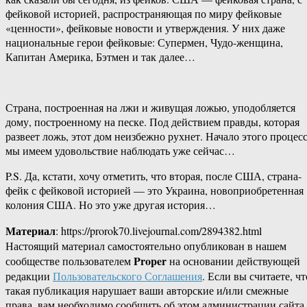
фейковой историей, распространяющая по миру фейковые
«ценности», фейковые новости и утверждения. У них даже
национальные герои фейковые: Супермен, Чудо-женщина,
Капитан Америка, Бэтмен и так далее…
Страна, построенная на лжи и живущая ложью, уподобляется
дому, построенному на песке. Под действием правды, которая
развеет ложь, этот дом неизбежно рухнет. Начало этого процес
мы имеем удовольствие наблюдать уже сейчас…
P.S. Да, кстати, хочу отметить, что вторая, после США, страна-
фейк с фейковой историей — это Украина, новоприобретенная
колония США. Но это уже другая история…
Материал
: https://prorok70.livejournal.com/2894382.html
Настоящий материал самостоятельно опубликован в нашем
Proper
сообществе пользователем
на основании действующей
редакции
Пользовательского Соглашения
. Если вы считаете, чт
такая публикация нарушает ваши авторские и/или смежные
права, вам необходимо сообщить об этом администрации сайта