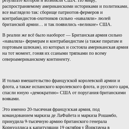
распространяемому американскими историками и политиками,
все выглядело так: сборище патриотов-фермеров и
контрабандистов-охотников сильно «наваляли» люлей
британской армии… и так появились «великие» США.
В реалии же всё было наоборот — Британская армия сильно
«наваляла» фермерам и контрабандистам (а также пиратам и
портовым шлюхам), из которых и состояла американская армия
на тот момент, гоняя их ссаными тряпками по всему
североамериканскому континенту.
И только вмешательство французской королевской армии и
флота, а также испанского королевского флота, и русского царя,
спасли юную «демократию» США от поругания британскими
вояками.
Это именно 20-тысячная французская армия, под
командованием маркиза де ЛаФайета и маркиза Рошамбо,
принудила 9-тысячную армию британского генерала
Корнуоллиса к капитуляции 19 октября у Йорктауна в