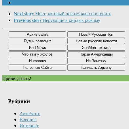
Next story
Мост, который невозможно построить
Previous story
Верующие в кирдык режиму
Привет, гость!
Рубрики
Авто/мото
Военное
Интернет