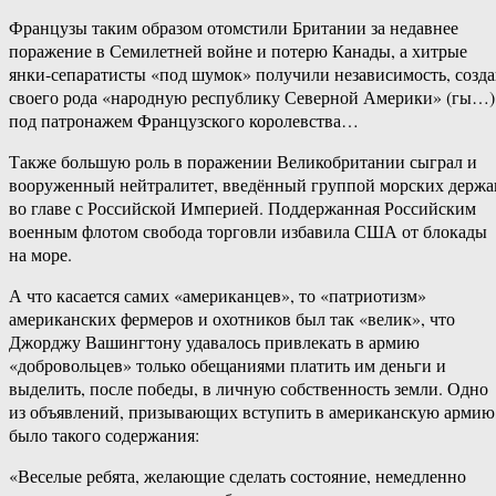
Французы таким образом отомстили Британии за недавнее
поражение в Семилетней войне и потерю Канады, а хитрые
янки-сепаратисты «под шумок» получили независимость, созда
своего рода «народную республику Северной Америки» (гы…)
под патронажем Французского королевства…
Также большую роль в поражении Великобритании сыграл и
вооруженный нейтралитет, введённый группой морских держа
во главе с Российской Империей. Поддержанная Российским
военным флотом свобода торговли избавила США от блокады
на море.
А что касается самих «американцев», то «патриотизм»
американских фермеров и охотников был так «велик», что
Джорджу Вашингтону удавалось привлекать в армию
«добровольцев» только обещаниями платить им деньги и
выделить, после победы, в личную собственность земли. Одно
из объявлений, призывающих вступить в американскую армию
было такого содержания:
«Веселые ребята, желающие сделать состояние, немедленно