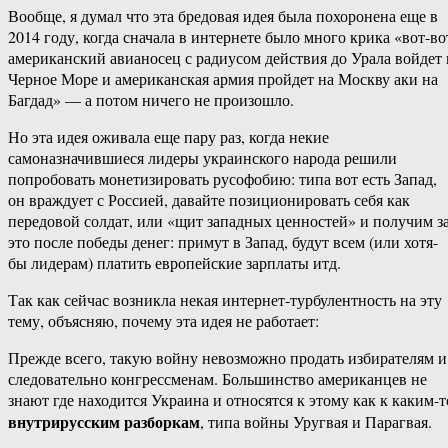
Вообще, я думал что эта бредовая идея была похоронена еще в
2014 году, когда сначала в интернете было много крика «вот-во
американский авианосец с радиусом действия до Урала войдет 
Черное Море и американская армия пройдет на Москву аки на
Багдад» — а потом ничего не произошло.
Но эта идея оживала еще пару раз, когда некие
самоназначившиеся лидеры украинского народа решили
попробовать монетизировать русофобию: типа вот есть Запад,
он враждует с Россией, давайте позиционировать себя как
передовой солдат, или «щит западных ценностей» и получим з
это после победы денег: примут в Запад, будут всем (или хотя-
бы лидерам) платить европейские зарплаты итд.
Так как сейчас возникла некая интернет-турбулентность на эту
тему, объясняю, почему эта идея не работает:
Прежде всего, такую войну невозможно продать избирателям и
следовательно конгрессменам. Большинство американцев не
знают где находится Украина и относятся к этому как к каким-т
внутрирусским разборкам
, типа войны Уругвая и Парагвая.