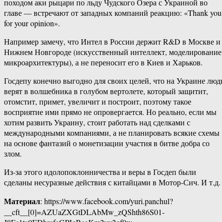
походом аки рыцари по льду Чудского Озера с Украиной во
главе — встречают от западных компаний реакцию: «Thank you
for your opinion».
Например замечу, что Интел в России держит R&D в Москве и
Нижнем Новгороде (искусственный интеллект, моделирование
микроархитектуры), а не переносит его в Киев и Харьков.
Госдепу конечно выгодно для своих целей, что на Украине люд
верят в волшебника в голубом вертолете, который защитит,
отомстит, примет, увеличит и построит, поэтому такое
восприятие ими прямо не опровергается. Но реально, если мы
хотим развить Украину, стоит работать над сделками с
международными компаниями, а не планировать всякие схемы
на основе фантазий о монетизации участия в битве добра со
злом.
Из-за этого идолопоклонничества и веры в Госдеп были
сделаны несуразные действия с китайцами в Мотор-Сич. И т.д.
Материал
: https://www.facebook.com/yuri.panchul?
__cft__[0]=AZUaZXGtDLAbMw_zQShth86S01-