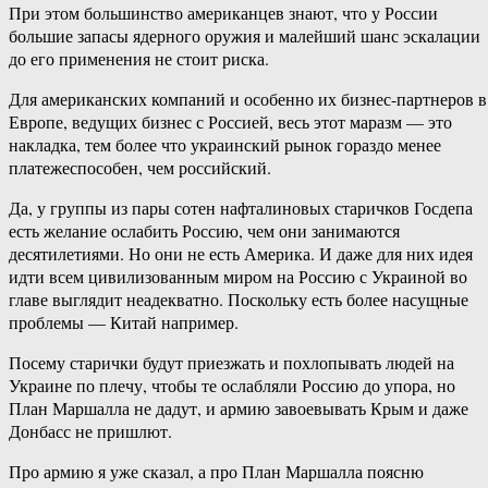
При этом большинство американцев знают, что у России
большие запасы ядерного оружия и малейший шанс эскалации
до его применения не стоит риска.
Для американских компаний и особенно их бизнес-партнеров в
Европе, ведущих бизнес с Россией, весь этот маразм — это
накладка, тем более что украинский рынок гораздо менее
платежеспособен, чем российский.
Да, у группы из пары сотен нафталиновых старичков Госдепа
есть желание ослабить Россию, чем они занимаются
десятилетиями. Но они не есть Америка. И даже для них идея
идти всем цивилизованным миром на Россию с Украиной во
главе выглядит неадекватно. Поскольку есть более насущные
проблемы — Китай например.
Посему старички будут приезжать и похлопывать людей на
Украине по плечу, чтобы те ослабляли Россию до упора, но
План Маршалла не дадут, и армию завоевывать Крым и даже
Донбасс не пришлют.
Про армию я уже сказал, а про План Маршалла поясню