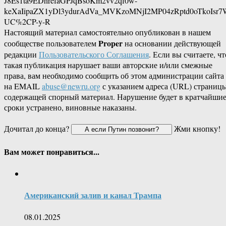
J8Es1ta9EDhrefaGPJqBsoKm2vv2qf0w-
keXaIipaZX1yDl3ydurAdVa_MVKzoMNjI2MP04zRptd0oTkoIsr
UC%2CP-y-R
Настоящий материал самостоятельно опубликован в нашем
Proper
сообществе пользователем
на основании действующей
редакции
Пользовательского Соглашения
. Если вы считаете, чт
такая публикация нарушает ваши авторские и/или смежные
права, вам необходимо сообщить об этом администрации сайта
на EMAIL
abuse@newru.org
с указанием адреса (URL) страницы
содержащей спорный материал. Нарушение будет в кратчайши
сроки устранено, виновные наказаны.
Дочитал до конца?
Жми кнопку!
Вам может понравиться...
Американский залив и канал Трампа
08.01.2025