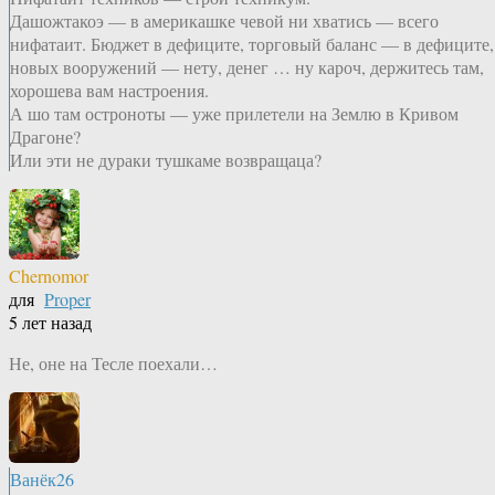
Дашожтакоэ — в америкашке чевой ни хватись — всего
нифатаит. Бюджет в дефиците, торговый баланс — в дефиците,
новых вооружений — нету, денег … ну кароч, держитесь там,
хорошева вам настроения.
А шо там остроноты — уже прилетели на Землю в Кривом
Драгоне?
Или эти не дураки тушкаме возвращаца?
Chernomor
для
Proper
5 лет назад
Не, оне на Тесле поехали…
Ванёк26