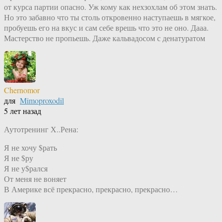
от курса партии опасно. Уж кому как нехзохлам об этом знать.
Но это забавно что ты столь откровенно наступаешь в мягкое,
пробуешь его на вкус и сам себе врешь что это не оно. Дааа.
Мастерство не пропьешь. Даже кальвадосом с денатуратом
Chernomor
для
Mimoproxodil
5 лет назад
Аутотренинг Х..Рена:
Я не хочу $рать
Я не $ру
Я не у$рался
От меня не воняет
В Америке всё прекрасно, прекрасно, прекрасно…