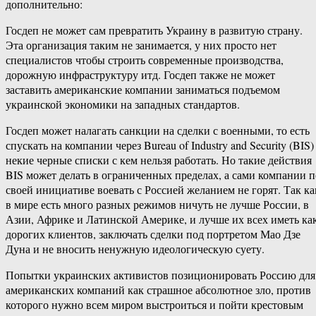
дополнительно:
Госдеп не может сам превратить Украину в развитую страну.
Эта организация таким не занимается, у них просто нет
специалистов чтобы строить современные производства,
дорожную инфраструктуру итд. Госдеп также не может
заставить американские компании заниматься подъемом
украинской экономики на западных стандартов.
Госдеп может налагать санкции на сделки с военными, то есть
спускать на компании через Bureau of Industry and Security (BIS)
некие черные списки с кем нельзя работать. Но такие действия
BIS может делать в ограниченных пределах, а сами компании п
своей инициативе воевать с Россией желанием не горят. Так ка
в мире есть много разных режимов ничуть не лучше России, в
Азии, Африке и Латинской Америке, и лучше их всех иметь ка
дорогих клиентов, заключать сделки под портретом Мао Дзе
Дуна и не вносить ненужную идеологическую суету.
Попытки украинских активистов позиционировать Россию для
американских компаний как страшное абсолютное зло, против
которого нужно всем миром выстроиться и пойти крестовым