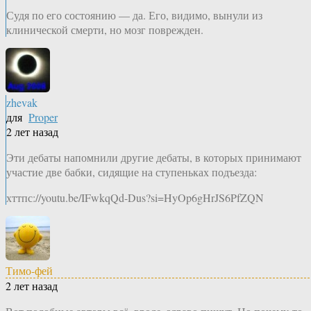
Судя по его состоянию — да. Его, видимо, вынули из
клинической смерти, но мозг поврежден.
zhevak
для
Proper
2 лет назад
Эти дебаты напомнили другие дебаты, в которых принимают
участие две бабки, сидящие на ступеньках подъезда:
хттпс://youtu.be/IFwkqQd-Dus?si=HyOp6gHrJS6PfZQN
Тимо-фей
2 лет назад