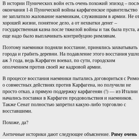
В истории Пунических войн есть очень похожий эпизод – посл
окончания 1-й Пунической войны карфагенское правительство
не заплатило жалование наемникам, служившим в армии. Не о
хорошей жизни, понятное дело, а от нехватки денег –
государственная казна после тяжелой войны и так была пуста, 
еще надо было выплачивать контрибуцию римлянам.
Поэтому наемники подняли восстание, принялись захватывать
города и грабить деревни. На подавление этого восстания ушл
аж 3 года, ведь Карфаген воевал, по сути, городским
ополчением против своей же кадровой армии.
В процессе восстания наемники пытались договориться с Рим
о совместных действиях против Карфагена, но получили не
просто отказ, а прямую поддержку карфагенян (!) — из Италии
начались поставки в Карфаген продовольствия и наемников.
Также Сенат полностью запретил какую-либо торговлю с
восставшими.
Похоже, да?
Риму очень
Античные историки дают следующее объяснение.