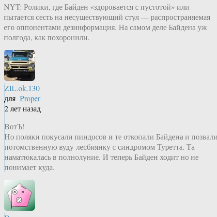
NYT: Ролики, где Байден «здоровается с пустотой» или
пытается сесть на несуществующий стул — распространяемая
его оппонентами дезинформация. На самом деле Байдена уж
полгода, как похоронили.
ZIL.ok.130
для
Proper
2 лет назад
ВотЪ!
Но поляки покусали пиндосов и те откопали Байдена и позвал
потомственную вуду-лесбиянку с синдромом Туретта. Та
наматюкалась в полнолуние. И теперь Байден ходит но не
понимает куда.