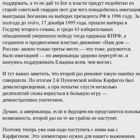
поддержать, а то не дай то Бог к власти придут недобитки из
старой советской гвардии (вот для чего понадобилась имитаци
выигрыша Зюганова на выборах президента РФ в 1996 году. За
полгода до этого, 17 декабря 1995 года, прошли выборы в
Госдуму второго созыва, и среди 43 избирательных
объединений уверенную победу тогда одержала КПРФ, а
созданное и продвигаемое властью движение «Наш дом —
Россия» заняло только третье место — что тоже, разумеется,
было имитацией — но американцы здорово переср@ли, и
кинулись поддерживать Ельцина всем, чем могли).
И тут важно заметить, что второй раз римляне такую ошибку н
совершили. По итогам 2-й Пунической войны Карфаген был
демилитаризирован, а при попытке спустя несколько
десятилетий снова вернуться в большую игру —
демонстративно уничтожен.
Думаю, и американцы, если в будущем им представится похожа
возможность, второй раз на те же грабли не наступят.
Поэтому теперь уже нам надо поступить с ними как с
Карфагеном. Это элементарно нужно для нашего выживания.