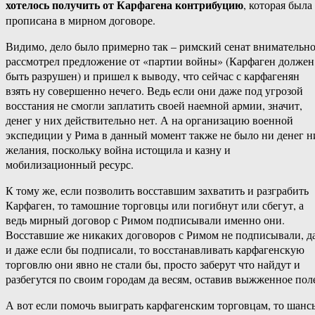
хотелось получить от Карфагена контрибуцию
, которая была
прописана в мирном договоре.
Видимо, дело было примерно так – римский сенат внимательн
рассмотрел предложение от «партии войны» (Карфаген должен
быть разрушен) и пришел к выводу, что сейчас с карфагенян
взять ну совершенно нечего. Ведь если они даже под угрозой
восстания не смогли заплатить своей наемной армии, значит,
денег у них действительно нет. А на организацию военной
экспедиции у Рима в данный момент также не было ни денег н
желания, поскольку война истощила и казну и
мобилизационный ресурс.
К тому же, если позволить восставшим захватить и разграбить
Карфаген, то тамошние торговцы или погибнут или сбегут, а
ведь мирный договор с Римом подписывали именно они.
Восставшие же никаких договоров с Римом не подписывали, д
и даже если бы подписали, то восстанавливать карфагенскую
торговлю они явно не стали бы, просто заберут что найдут и
разбегутся по своим городам да весям, оставив выжженное пол
А вот если помочь выиграть карфагенским торговцам, то шанс