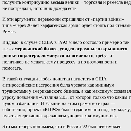
получить контрибуцию весьма велики – торговля и ремесла вед
не пострадали, источник дохода есть.
И эти аргументы перевесили страшилки от «партии войны»
типа «через 20 лет карфагенская армия будет стоять под стенам
Рима».
Видимо, в случае с США в 1992-м дело обстояло примерно так
американский бизнес, увидев огромные открывшиеся
же –
рынки соцлагеря, ломанулся их осваивать
, требуя от
политиков не мешать сему процессу, а по возможности и
помогать.
В такой ситуации любая попытка нагнетать в США
антироссийские настроения была чревата как минимум
трудностями у американского бизнеса, а как максимум создавал
угрозу появления «Сталина 2.0», от которой только что каким-т
чудом избавились. И Ельцин на этом грамотно играл —
собственно, проект «КПРФ» был создан именно под эту задачу,
пугать американцев «реваншем упоротых коммунистов».
Это мы теперь понимаем, что в России-92 был невозможен