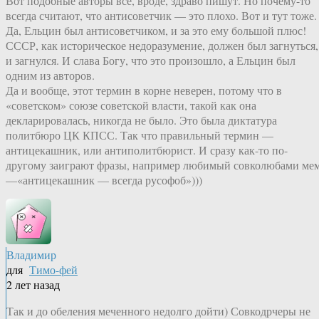
Вот подобные авторы всё, вроде, здраво пишут. Но почему-то
всегда считают, что антисоветчик — это плохо. Вот и тут тоже.
Да, Ельцин был антисоветчиком, и за это ему большой плюс!
СССР, как историческое недоразумение, должен был загнуться,
и загнулся. И слава Богу, что это произошло, а Ельцин был
одним из авторов.
Да и вообще, этот термин в корне неверен, потому что в
«советском» союзе советской власти, такой как она
декларировалась, никогда не было. Это была диктатура
политбюро ЦК КПСС. Так что правильный термин —
антицекашник, или антиполитбюрист. И сразу как-то по-
другому заиграют фразы, например любимый совколюбами ме
—«антицекашник — всегда русофоб»)))
Владимир
для
Тимо-фей
2 лет назад
Так и до обеления меченного недолго дойти) Совкодрчеры не