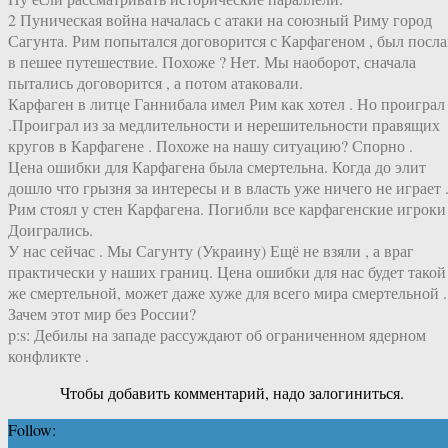
2 Пуническая война началась с атаки на союзный Риму город
Сагунта. Рим попытался договорится с Карфагеном , был посл
в пешее путешествие. Похоже ? Нет. Мы наоборот, сначала
пытались договорится , а потом атаковали.
Карфаген в литце Ганнибала имел Рим как хотел . Но проиграл
.Проиграл из за медлительности и нерешительности правящих
кругов в Карфагене . Похоже на нашу ситуацию? Спорно .
Цена ошибки для Карфагена была смертельна. Когда до элит
дошло что грызня за интересы и в власть уже ничего не играет 
Рим стоял у стен Карфагена. Погибли все карфагенские игроки 
Доигрались.
У нас сейчас . Мы Сагунту (Украину) Ещё не взяли , а враг
практически у наших границ. Цена ошибки для нас будет такой
же смертельной, может даже хуже для всего мира смертельной .
Зачем этот мир без России?
p:s: Дебилы на западе рассуждают об ограниченном ядерном
конфликте .
Чтобы добавить комментарий, надо залогиниться.
Follow: