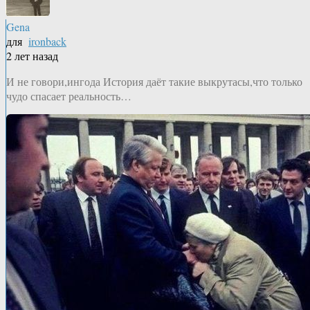
Gena
для
ironback
2 лет назад
И не говори,ингода История даёт такие выкрутасы,что только
чудо спасает реальность…