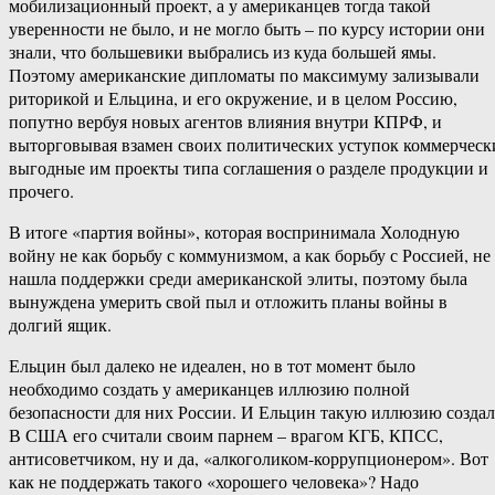
мобилизационный проект, а у американцев тогда такой
уверенности не было, и не могло быть – по курсу истории они
знали, что большевики выбрались из куда большей ямы.
Поэтому американские дипломаты по максимуму зализывали
риторикой и Ельцина, и его окружение, и в целом Россию,
попутно вербуя новых агентов влияния внутри КПРФ, и
выторговывая взамен своих политических уступок коммерческ
выгодные им проекты типа соглашения о разделе продукции и
прочего.
В итоге «партия войны», которая воспринимала Холодную
войну не как борьбу с коммунизмом, а как борьбу с Россией, не
нашла поддержки среди американской элиты, поэтому была
вынуждена умерить свой пыл и отложить планы войны в
долгий ящик.
Ельцин был далеко не идеален, но в тот момент было
необходимо создать у американцев иллюзию полной
безопасности для них России. И Ельцин такую иллюзию создал
В США его считали своим парнем – врагом КГБ, КПСС,
антисоветчиком, ну и да, «алкоголиком-коррупционером». Вот
как не поддержать такого «хорошего человека»? Надо