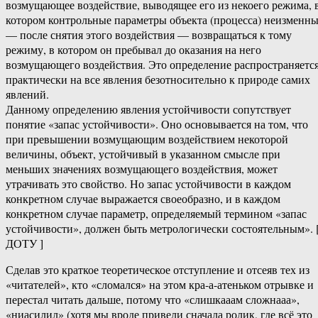
возмущающее воздействие, выводящее его из некоего режима, 
котором контрольные параметры объекта (процесса) неизменны
— после снятия этого воздействия — возвращаться к тому
режиму, в котором он пребывал до оказания на него
возмущающего воздействия. Это определение распространяетс
практически на все явления безотносительно к природе самих
явлений.
Данному определению явления устойчивости сопутствует
понятие «запас устойчивости». Оно основывается на том, что
при превышении возмущающим воздействием некоторой
величины, объект, устойчивый в указанном смысле при
меньших значениях возмущающего воздействия, может
утрачивать это свойство. Но запас устойчивости в каждом
конкретном случае выражается своеобразно, и в каждом
конкретном случае параметр, определяемый термином «запас
устойчивости», должен быть метрологически состоятельным». 
ДОТУ ]
Сделав это краткое теоретическое отступление и отсеяв тех из
«читателей», кто «сломался» на этом кра-а-атеньком отрывке и
перестал читать дальше, потому что «слишкааам сложнааа»,
«ниасилил» (хотя мы вроде привели сначала ролик, где всё это