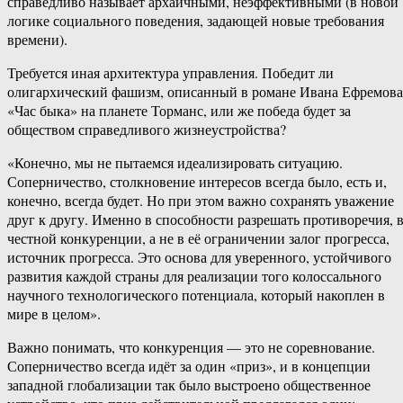
справедливо называет архаичными, неэффективными (в новой
логике социального поведения, задающей новые требования
времени).
Требуется иная архитектура управления. Победит ли
олигархический фашизм, описанный в романе Ивана Ефремова
«Час быка» на планете Торманс, или же победа будет за
обществом справедливого жизнеустройства?
«Конечно, мы не пытаемся идеализировать ситуацию.
Соперничество, столкновение интересов всегда было, есть и,
конечно, всегда будет. Но при этом важно сохранять уважение
друг к другу. Именно в способности разрешать противоречия, 
честной конкуренции, а не в её ограничении залог прогресса,
источник прогресса. Это основа для уверенного, устойчивого
развития каждой страны для реализации того колоссального
научного технологического потенциала, который накоплен в
мире в целом».
Важно понимать, что конкуренция — это не соревнование.
Соперничество всегда идёт за один «приз», и в концепции
западной глобализации так было выстроено общественное