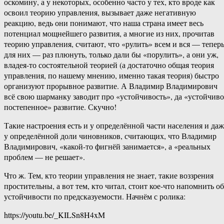
оскомину, а у некоторых, особенно часто у тех, кто вроде как
освоил теорию управления, вызывает даже негативную
реакцию, ведь они понимают, что наша страна имеет весь
потенциал мощнейшего развития, а многие из них, прочитав
теорию управления, считают, что «рулить» всем и вся — тепер
для них — раз плюнуть, только дали бы «порулить», а они уж,
владея-то состоятельной теорией (а достаточно общая теория
управления, по нашему мнению, именно такая теория) быстро
организуют прорывное развитие. А Владимир Владимирович
всё свою шарманку заводит про «устойчивость», да «устойчиво
постепенное» развитие. Скучно!
Такие настроения есть и у определённой части населения и даж
у определённой доли чиновников, считающих, что Владимир
Владимирович, «какой-то фигнёй занимается», а «реальных
проблем — не решает».
Что ж. Тем, кто теории управления не знает, такие воззрения
простительны, а вот тем, кто читал, стоит кое-что напомнить об
устойчивости по предсказуемости. Начнём с ролика:
https://youtu.be/_KILSn8H4xM