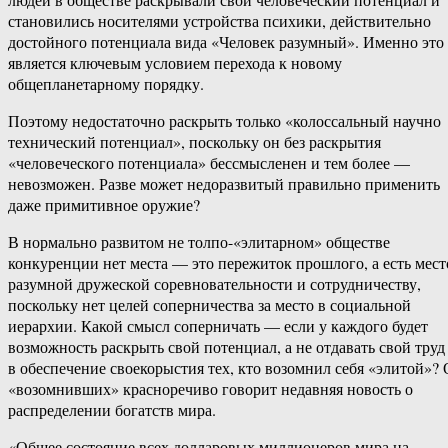
становились носителями устройства психики, действительно
достойного потенциала вида «Человек разумный». Именно это
является ключевым условием перехода к новому
общепланетарному порядку.
Поэтому недостаточно раскрыть только «колоссальный научно
технический потенциал», поскольку он без раскрытия
«человеческого потенциала» бессмысленен и тем более —
невозможен. Разве может недоразвитый правильно применить
даже примитивное оружие?
В нормально развитом не толпо-«элитарном» обществе
конкуренции нет места — это пережиток прошлого, а есть мест
разумной дружеской соревновательности и сотрудничеству,
поскольку нет целей соперничества за место в социальной
иерархии. Какой смысл соперничать — если у каждого будет
возможность раскрыть свой потенциал, а не отдавать свой труд
в обеспечение своекорыстия тех, кто возомнил себя «элитой»? 
«возомнивших» красноречиво говорит недавняя новость о
распределении богатств мира.
«Общее состояние всех долларовых миллионеров мира на