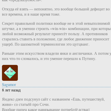
Откуда её взять — непонятно, это вообще большой дефицит во
все времена, и в наше время тоже.
Секрет правильной политики вообще не в этой невыполнимой
штучке, а в умении строить «win-win» комбинации, при которы
любой возможный результат принесёт пользу. А противников
старались ставить в положение, где любое движение приносит
ущерб. По шахматной терминологии это цугцванг.
Раньше этим искусством владели янки и англичанки. А потом 
них что-то сломалось, и это умение перешло к Путину.
Sagamor
8 лет назад
Яндекс-дзен подсунул сайт с названием «Ешь, путешествуй,
живи» со статьёй про Сочи.
Вообще пипец какое навязывание потребл@дства((