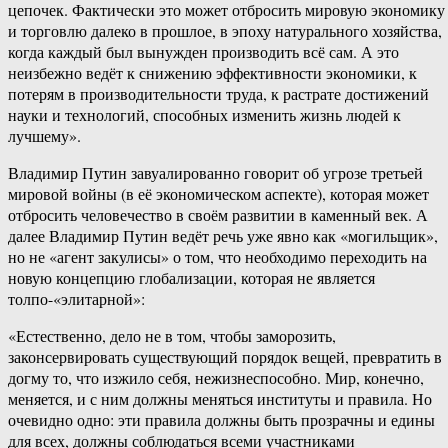
цепочек. Фактически это может отбросить мировую экономику
и торговлю далеко в прошлое, в эпоху натурального хозяйства,
когда каждый был вынужден производить всё сам. А это
неизбежно ведёт к снижению эффективности экономики, к
потерям в производительности труда, к растрате достижений
науки и технологий, способных изменить жизнь людей к
лучшему».
Владимир Путин завуалированно говорит об угрозе третьей
мировой войны (в её экономическом аспекте), которая может
отбросить человечество в своём развитии в каменный век. А
далее Владимир Путин ведёт речь уже явно как «могильщик»,
но не «агент закулисы» о том, что необходимо переходить на
новую концепцию глобализации, которая не является
толпо-«элитарной»:
«Естественно, дело не в том, чтобы заморозить,
законсервировать существующий порядок вещей, превратить в
догму то, что изжило себя, нежизнеспособно. Мир, конечно,
меняется, и с ним должны меняться институты и правила. Но
очевидно одно: эти правила должны быть прозрачны и едины
для всех, должны соблюдаться всеми участниками