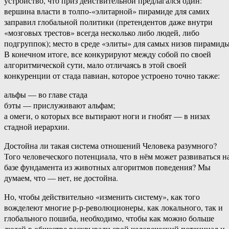
устройство, что приз действительной предлагался один:
вершина власти в толпо-«элитарной» пирамиде для самих
заправил глобальной политики (претендентов даже внутри
«мозговых трестов» всегда несколько либо людей, либо
подгруппок); место в среде «элиты» для самых низов пирамиды
В конечном итоге, все конкурируют между собой по своей
алгоритмической сути, мало отличаясь в этой своей
конкуренции от стада павиан, которое устроено точно также:
альфы — во главе стада
бэты — прислуживают альфам;
а омеги, о которых все вытирают ноги и гнобят — в низах
стадной иерархии.
Достойна ли такая система отношений Человека разумного?
Того человеческого потенциала, что в нём может развиваться н
базе фундамента из животных алгоритмов поведения? Мы
думаем, что — нет, не достойна.
Но, чтобы действительно «изменить систему», как того
вожделеют многие р-р-революционеры, как локального, так и
глобального пошиба, необходимо, чтобы как можно больше
людей в обществе раскрывали свой человеческий потенциал и