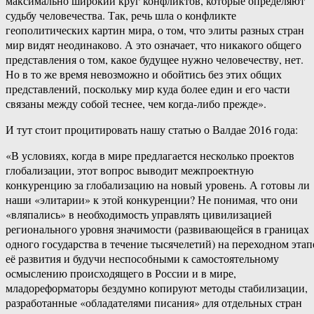
максимально широкий круг конфликтов, которые определяют
судьбу человечества. Так, речь шла о конфликте
геополитических картин мира, о том, что элиты разных стран
мир видят неодинаково. А это означает, что никакого общего
представления о том, какое будущее нужно человечеству, нет.
Но в то же время невозможно и обойтись без этих общих
представлений, поскольку мир куда более един и его части
связаны между собой теснее, чем когда-либо прежде».
И тут стоит процитировать нашу статью о Валдае 2016 года:
«В условиях, когда в мире предлагается несколько проектов
глобализации, этот вопрос выводит межпроектную
конкуренцию за глобализацию на новый уровень. А готовы ли
наши «элитарии» к этой конкуренции? Не понимая, что они
«вляпались» в необходимость управлять цивилизацией
регионального уровня значимости (развивающейся в границах
одного государства в течение тысячелетий) на переходном этап
её развития и будучи неспособными к самостоятельному
осмыслению происходящего в России и в мире,
младореформаторы бездумно копируют методы стабилизации,
разработанные «обладателями писания» для отдельных стран