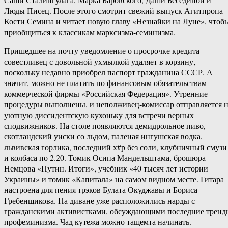
Люды Писец. После этого смотрит свежий выпуск Агитпропа
Кости Семина и читает новую главу «Незнайки на Луне», чтоб
приобщиться к классикам марксизма-семинизма.
Пришедшее на почту уведомление о просрочке кредита
совестливец с довольной ухмылкой удаляет в корзину,
поскольку недавно приобрел паспорт гражданина СССР. А
значит, можно не платить по финансовым обязательствам
коммерческой фирмы «Российская Федерация». Утренние
процедуры выполнены, и неполживец-комиссар отправляется 
уютную диссидентскую кухоньку для встречи верных
сподвижников. На столе появляются демидрольное пиво,
скотландский уиски со льдом, паленая ингушская водка,
львивская горлика, последний х#р без соли, клубничный смузи
и колбаса по 2.20. Томик Осипа Мандельштама, брошюра
Немцова «Путин. Итоги», учебник «40 тысяч лет истории
Украины» и томик «Капитала» на самом видном месте. Гитара
настроена для пения трэков Булата Окуджавы и Бориса
Гребенщикова. На диване уже расположились нарды с
гражданскими активистками, обсуждающими последние тренд
профеминизма. Чад кутежа можно тащемта начинать.