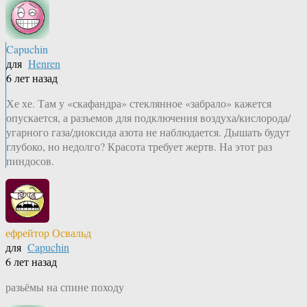
Capuchin
для
Henren
6 лет назад
Хе хе. Там у «скафандра» стеклянное «забрало» кажется
опускается, а разъемов для подключения воздуха/кислорода/
угарного газа/диоксида азота не наблюдается. Дышать будут
глубоко, но недолго? Красота требует жертв. На этот раз
пиндосов.
ефрейтор Освальд
для
Capuchin
6 лет назад
разьёмы на спине походу