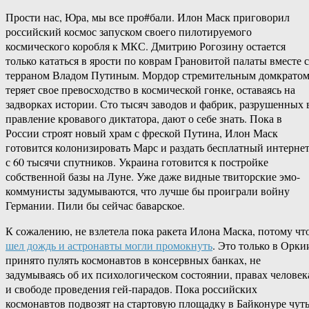
Прости нас, Юра, мы все про#бали. Илон Маск приговорил
российский космос запуском своего пилотируемого
космического коробля к МКС. Дмитрию Рогозину остается
только кататься в ярости по коврам Грановитой палаты вместе с
терраном Владом Путиным. Мордор стремительным домкрато
теряет свое превосходство в космической гонке, оставаясь на
задворках истории. Сто тысяч заводов и фабрик, разрушенных 
правление кровавого диктатора, дают о себе знать. Пока в
России строят новый храм с фреской Путина, Илон Маск
готовится колонизировать Марс и раздать бесплатный интерне
с 60 тысячи спутников. Украина готовится к постройке
собственной базы на Луне. Уже даже видные твиторские эмо-
коммунисты задумываются, что лучше бы проиграли войну
Германии. Пили бы сейчас баварское.
К сожалению, не взлетела пока ракета Илона Маска, потому чт
шел дождь и астронавты могли промокнуть
. Это только в Орки
принято пулять космонавтов в консервных банках, не
задумываясь об их психологическом состоянии, правах человек
и свободе проведения гей-парадов. Пока российских
космонавтов подвозят на стартовую площадку в Байконуре чут