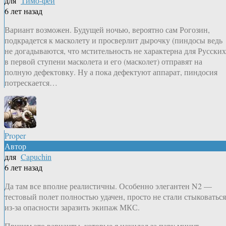
для
Тимо-фей
6 лет назад
Вариант возможен. Будущей ночью, вероятно сам Рогозин,
подкрадется к масколету и просверлит дырочку (пиндосы ведь
не догадываются, что мстительность не характерна для Русских
в первой ступени масколета и его (масколет) отправят на
полную дефектовку. Ну а пока дефектуют аппарат, пиндосия
потрескается…
Proper
Автор
для
Capuchin
6 лет назад
Да там все вполне реалистичны. Особенно элегантен N2 —
тестовый полет полностью удачен, просто не стали стыковаться
из-за опасности заразить экипаж МКС.
Причем это варианты, которые я накидал за пару минут.