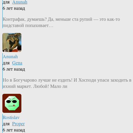
для
Anunah
6 лет назад
Контрафак, думаешь? Да, меньше ста рупий — это как-то
пидставой попахивает…
Anunah
для
Gena
6 лет назад
Но в Богучарово лучше не ездить! И Хосподи упаси заходить в
ихний маркет. Любой! Мало ли
Rostislav
для
Proper
6 лет назад