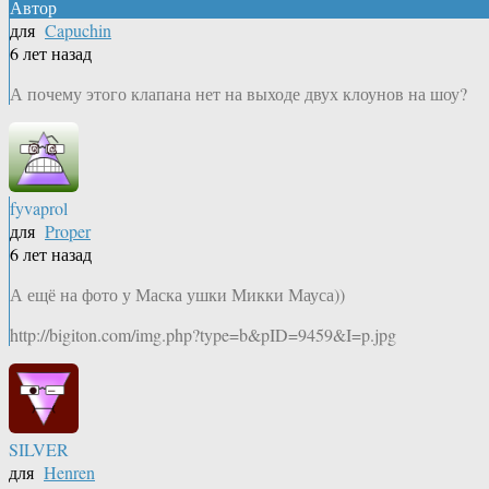
Автор
для
Capuchin
6 лет назад
А почему этого клапана нет на выходе двух клоунов на шоу?
fyvaprol
для
Proper
6 лет назад
А ещё на фото у Маска ушки Микки Мауса))
http://bigiton.com/img.php?type=b&pID=9459&I=p.jpg
SILVER
для
Henren