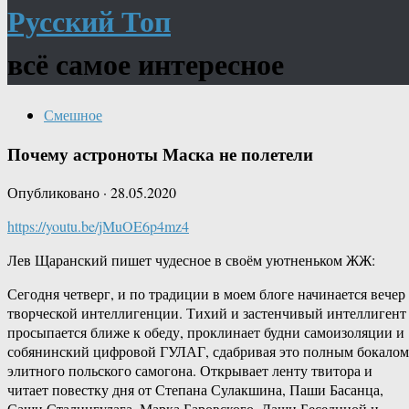
Русский Топ
всё самое интересное
Смешное
Почему астроноты Маска не полетели
Опубликовано
·
28.05.2020
https://youtu.be/jMuOE6p4mz4
Лев Щаранский пишет чудесное в своём уютненьком ЖЖ:
Сегодня четверг, и по традиции в моем блоге начинается вечер
творческой интеллигенции. Тихий и застенчивый интеллигент
просыпается ближе к обеду, проклинает будни самоизоляции и
собянинский цифровой ГУЛАГ, сдабривая это полным бокалом
элитного польского самогона.
Открывает ленту твитора и
читает повестку дня от Степана Сулакшина, Паши Басанца,
Саши Сталингулага, Марка Баровского, Даши Бесединой и