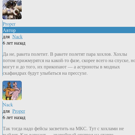
Proper
Автор
для
Nack
6 лет назад
Да не, ракета полетит. В ракете полетят пара хохлов. Хохлы
потом прижмурятся на какой-то фазе, скорее всего на спуске, н
могут и до того, их прикопают — а астроноты в модных
скафандрах будут улыбаться на прессухе.
Nack
для
Proper
6 лет назад
Так тогда надо фейсы засветить на МКС. Тут с хохлами не
выйдет. Как вариант — аварийный отстрел на старте —