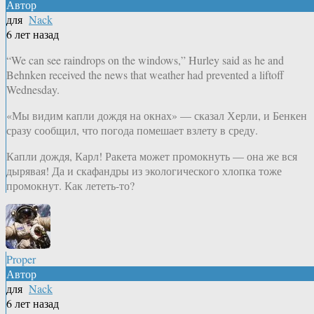
Автор
для
Nack
6 лет назад
“We can see raindrops on the windows,” Hurley said as he and
Behnken received the news that weather had prevented a liftoff
Wednesday.
«Мы видим капли дождя на окнах» — сказал Херли, и Бенкен
сразу сообщил, что погода помешает взлету в среду.
Капли дождя, Карл! Ракета может промокнуть — она же вся
дырявая! Да и скафандры из экологического хлопка тоже
промокнут. Как лететь-то?
Proper
Автор
для
Nack
6 лет назад