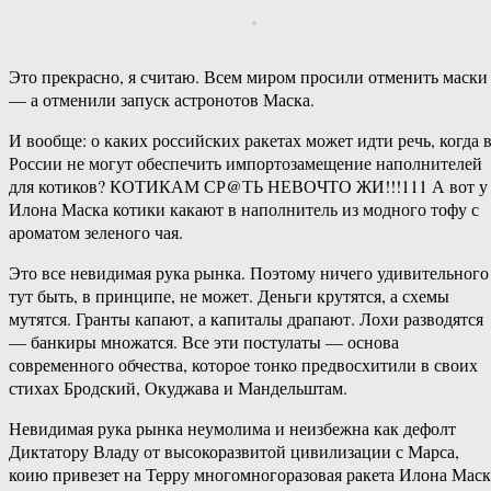
Это прекрасно, я считаю. Всем миром просили отменить маски
— а отменили запуск астронотов Маска.
И вообще: о каких российских ракетах может идти речь, когда 
России не могут обеспечить импортозамещение наполнителей
для котиков? КОТИКАМ СР@ТЬ НЕВОЧТО ЖИ!!!111 А вот у
Илона Маска котики какают в наполнитель из модного тофу с
ароматом зеленого чая.
Это все невидимая рука рынка. Поэтому ничего удивительного
тут быть, в принципе, не может. Деньги крутятся, а схемы
мутятся. Гранты капают, а капиталы драпают. Лохи разводятся
— банкиры множатся. Все эти постулаты — основа
современного обчества, которое тонко предвосхитили в своих
стихах Бродский, Окуджава и Мандельштам.
Невидимая рука рынка неумолима и неизбежна как дефолт
Диктатору Владу от высокоразвитой цивилизации с Марса,
коию привезет на Терру многомногоразовая ракета Илона Маск