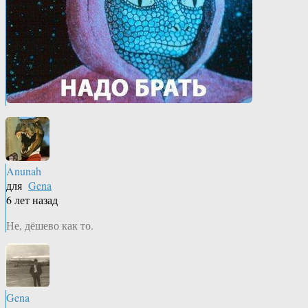
Anunah
для
Gena
6 лет назад
Не, дёшево как то.
Gena