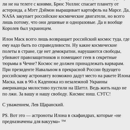
ли не на телеге с конями, Брюс Уиллис спасает планету от
астероида, а Мэтт Дэймон выращивает картофель на Марсе. Да,
NASA закупает российские космические двигатели, но всего
лишь потому, что они дешевые и одноразовые. Да и вообще
Королев был украинцем.
Илон Маск всего лишь возвращает российский космос туда, где
ему надо быть по справедливости. Ну какие космические
полеты в стране, где нет демократии, нарушаются свободы,
убивают правозащитников и помещают геев в секретные
тюрьмы в Чечне? Космос не должен принадлежать варварам.
При президенте Навальном в прекрасной России будущего
российскому астронавту возможно дадут место на ракете Илон
Маска, как в 90-х Каденюка из незалежной Украины
американцы милостиво пустили на Шаттл. Ведь жить надо не
по лжи. За вашу и нашу свободу. Кисмис ниш. СУГС!
С уважением, Лев Щаранский.
PS. Вот это — астроноты Илона в скафандрах, которые «не
предназначены для вакуума» ™