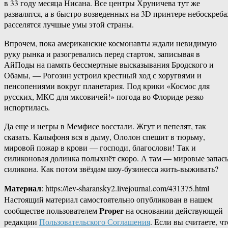
в 33 году месяца Нисана. Все центры Хруничева тут же
развалятся, а в быстро возведенных на 3D принтере небоскреба
расселятся лучшые умы этой страны.
Впрочем, пока американские космонавты ждали невидимую
руку рынка и разогревались перед стартом, записывая в
АйПоды на память бессмертные высказывания Бродского и
Обамы, — Рогозин устроил крестный ход с хоругвями и
пенсопениями вокруг планетария. Под крики «Космос для
русских, МКС для мксовичей!» погода во Флориде резко
испортилась.
Да еще и негры в Мемфисе восстали. Жгут и пепелят, так
сказать. Калыфоня вся в дыму, Ололон спешит в тюрьму,
мировой пожар в крови — господи, благослови! Так и
силиконовая долинка полыхнёт скоро. А там — мировые запас
силикона. Как потом звёздам шоу-бузинесса жить-выживать?
Материал
: https://lev-sharansky2.livejournal.com/431375.html
Настоящий материал самостоятельно опубликован в нашем
Proper
сообществе пользователем
на основании действующей
редакции
Пользовательского Соглашения
. Если вы считаете, чт