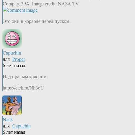
Complex 39A. Image credit: NASA TV
Это они в корабле перед пуском.
Capuchin
для
Proper
6 лет назад
Над правым коленом
https://clck.ru/Nh3oU
Nack
для
Capuchin
6 лет назад