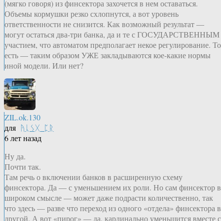
(мягко говоря) из финсектора захочется в нем оставаться.
Объемы кормушки резко схлопнутся, а вот уровень
ответственности не снизится. Как возможный результат —
могут остаться два-три банка, да и те с ГОСУДАРСТВЕННЫМ
участием, что автоматом предполагает некое регулирование. То
есть — таким образом УЖЕ закладываются кое-какие нормы
иной модели. Или нет?
ZIL.ok.130
для
ᚤᚳᛊᚷ_ᛈᚱ
6 лет назад
Ну да.
Почти так.
Там речь о включении банков в расширенную схему
финсектора. Да — с уменьшением их роли. Но сам финсектор в
широком смысле — может даже подрасти количественно, так
что здесь — разве что переход из одного «отдела» финсектора в
другой. А вот «пирог» — да, кардинально уменьшится вместе с