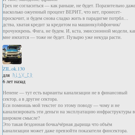
Грех не согласиться — как раньше, не будет. Поразительно даже
насколько ожуенный процент ВЕРИТ, что нет, пронесет-
проскочит, и будем снова сладко жить в парадигме потрбл…
дства, хватая кредит за кредитом на машинку/ойфончик/
прочуюхрень. Фига, не будем. И, кста, эмиссионной модели, ка
мне имхится — тоже не будет. Пузырю уже некуда расти.
ZIL.ok.130
для
ᚤᚳᛊᚷ_ᛈᚱ
6 лет назад
Ненене — тут есть варианты канализации не в финансовый
сектор, а в другие сектора.
Еси помнишь мой текстег по этому поводу — чому и не
канализировать эти деньги на эксплуатацию инфраструктуры в
широком смысле?
Это такая бездонная бочка/чёрная дырища что объём
канализации может даже превзойти показатели финсектора.