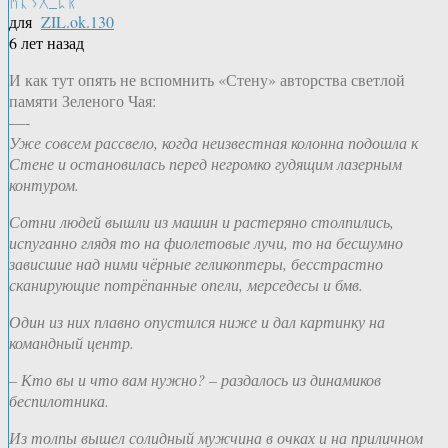
ᚤᚳᛊᚷ_ᛈᚱ
для
ZIL.ok.130
6 лет назад
И как тут опять не вспомнить «Стену» авторства светлой
памяти Зеленого Чая:
—-
Уже совсем рассвело, когда неизвестная колонна подошла к
Стене и остановилась перед негромко гудящим лазерным
контуром.
Сотни людей вышли из машин и растеряно столпились,
испуганно глядя то на фиолетовые лучи, то на бесшумно
зависшие над ними чёрные геликоптеры, бесстрастно
сканирующие потрёпанные опели, мерседесы и бмв.
Один из них плавно опустился ниже и дал картинку на
командный центр.
– Кто вы и что вам нужно? – раздалось из динамиков
беспилотника.
Из толпы вышел солидный мужчина в очках и на приличном