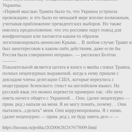
Украины.
«Первой мыслью Трампа было то, что Украина устроила
провокацию, и это было по меньшей мере вполне возможным,
учитывая приближение президентских выборов. Но также
имелось предположение, что это россияне ищут повод для
конфронтации или пытаются каким-то образом
легитимизировать аннексию Крыма… В любом случае Трамп н
был заинтересован к каким-либо действиям, даже если бы
Россия была совершенно неправа», — рассказал Болтон.
———
Показательной является цитата в книге о якобы словах Трампа,
полных нецензурных выражений, когда к нему пришли с
докладом члены делегации США, которые вернулись с
инаугурации Зеленского: (текст на английском языке). На
русский язык это можно перевести примерно так: «Не хочу
иметь ничего общего с Украиной… Они, (далее нецензурно —
прим. ред.) напали на меня. Я не могу понять, почему… Они
пытались „сделать‟ меня. Они коррумпированы. Я с ними,
(далее нецензурно — прим. ред.), не буду иметь дел».» —
https://inosmi.ru/politic/20200628/247675009.html