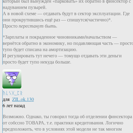
который был вынужден «парковать» их обратно в финсектор с
надуванием пузырей.
А в новой схеме — отдавать будут в сектор эксплуатации. Где
они прокрутившись ещё раз — спишутся(частично)*.
Просто
перестанут быть
.
*Зарплаты и покраденное чиновниками/начальством —
вернётся обратно в экономику, но подавляющая часть — прост
тупо будет списана на амортизацию.
И регулировать тут нечего — томущо отдавать эти деньги
просто будет тупо некуда больше.
ᚤᚳᛊᚷ_ᛈᚱ
для
ZIL.ok.130
6 лет назад
Возможно. Однако, ты говорил тогда об отделении финсектора
от собссно ТОВАРА, т.е. практики кредитования. Логично
предположить, что в условиях этой модели не так многим