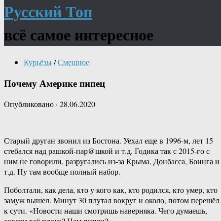
Русский Топ
всё самое интересное
Курьёзы
/
Смешное
Почему Америке пипец
Опубликовано
·
28.06.2020
Старый друган звонил из Бостона. Уехал еще в 1996-м, лет 15
стебался над рашкой-пар@шкой и т.д. Годика так с 2015-го с
ним не говорили, разругались из-за Крыма, Донбасса, Боинга и
т.д. Ну там вообще полный набор.
Поболтали, как дела, кто у кого как, кто родился, кто умер, кто
замуж вышел. Минут 30 плутал вокруг и около, потом перешёл
к сути. «Новости наши смотришь наверняка. Чего думаешь,
совсем всё плохо? Нам пипец?»