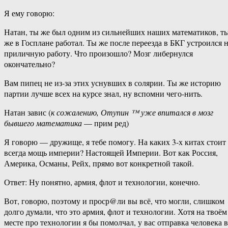
Я ему говорю:
Натан, ты же был одним из сильнейших наших математиков, т
же в Госплане работал. Ты же после переезда в БКГ устроился 
приличную работу. Что произошло? Мозг либернулся
окончательно?
Вам пипец не из-за этих уснувших в солярии. Ты же историю
партии лучше всех на курсе знал, ну вспомни чего-нить.
Натан завис (
к сожалению, Отупин ™ уже впитался в мозг
бывшего математика
— прим ред)
Я говорю — дружище, я тебе помогу. На каких 3-х китах стоит
всегда мощь империи? Настоящей Империи. Вот как Россия,
Америка, Османы, Рейх, прямо вот конкретной такой.
Ответ: Ну понятно, армия, флот и технологии, конечно.
Вот, говорю, поэтому и проср@ли вы всё, что могли, слишком
долго думали, что это армия, флот и технологии. Хотя на твоём
месте про технологии я бы помолчал, у вас отправка человека в