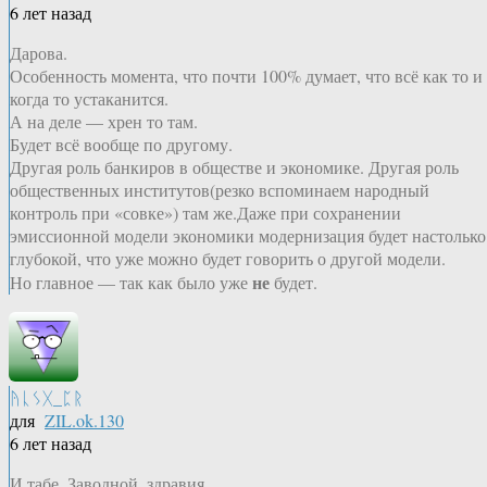
6 лет назад
Дарова.
Особенность момента, что почти 100% думает, что всё как то и
когда то устаканится.
А на деле — хрен то там.
Будет всё вообще по другому.
Другая роль банкиров в обществе и экономике. Другая роль
общественных институтов(резко вспоминаем народный
контроль при «совке») там же.Даже при сохранении
эмиссионной модели экономики модернизация будет настолько
глубокой, что уже можно будет говорить о другой модели.
не
Но главное — так как было уже
будет.
ᚤᚳᛊᚷ_ᛈᚱ
для
ZIL.ok.130
6 лет назад
И табе, Заводной, здравия.