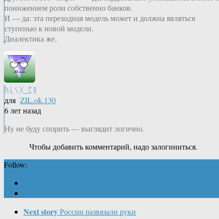
понижением роли собственно банков.
И — да: эта переходная модель может и должна являться
ступенью к новой модели.
Диалектика же.
ᚤᚳᛊᚷ_ᛈᚱ
для
ZIL.ok.130
6 лет назад
Ну не буду спорить — выглядит логично.
Чтобы добавить комментарий, надо залогиниться.
Follow:
Next story
России развязали руки