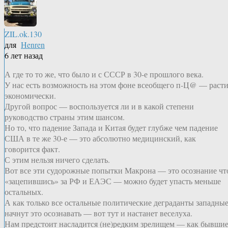
ZIL.ok.130
для
Henren
6 лет назад
А где то то же, что было и с СССР в 30-е прошлого века.
У нас есть возможность на этом фоне всеобщего п-Ц@ — раст
экономически.
Другой вопрос — воспользуется ли и в какой степени
руководство страны этим шансом.
Но то, что падение Запада и Китая будет глубже чем падение
США в те же 30-е — это абсолютно медицинский, как
говорится факт.
С этим нельзя ничего сделать.
Вот все эти судорожные попытки Макрона — это осознание чт
«зацепившись» за РФ и ЕАЭС — можно будет упасть меньше
остальных.
А как только все остальные политические деграданты западны
начнут это осознавать — вот тут и настанет веселуха.
Нам предстоит насладится (не)редким зрелищем — как бывши