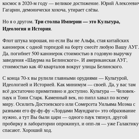
космос в 2020-м году — великое достижение. Юрий Алексееви
Гагарин, демонически хохоча, утирает слёзы.
Три столпа Империи — это Культура,
Но я о другом.
Идеология и История
.
Флот штука хорошая, но если Вы не Альфа, стая китайских
канонерок с одной торпедой на борту снесёт любую Вашу АУГ.
Да, погибнет 500 канонерок стоимостью в годовую выручку
заведения «Шаурма на Белинского». И американская АУГ,
стоимостью как 40 кварталов вокруг улицы Белинского.
С конца 70-х вы рулили главными орудиями — Культурой,
Идеологией и Историей. Как минимум — своей. Да, у вас там
всё достаточно примитивно и доступно. Культура — Человек-
паук и Тони Старк. Каменный век, но пипл хавал по всему
миру. Осилить Достоевского или Сомерсета Уильяма Моэма с
разными его фу-фу-фу «Лордами Маундраго» это образование
нужно, а тут Вы были цари — одного паук тяпнул, другой
пробирку в лаборатории опрокинул, и опп-ля — уже Галактику
спасают. Хороший ход.