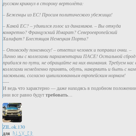
русском крикнул в сторону вертолёта:
– Беженцы из ЕС! Просим политического убежища!
– Какой ЕС? – удивился голос из динамиков. – Вы откуда
конкретно? Французский Имарат? Североевропейский
Халифат? Блестящая Немецкая Порта?
– Отовсюду понемногу! – ответил человек и поправил очки. –
Лично мы с коллегами парламентарии ПАСЕ! Остальной сброд
прибился по пути, не обращайте на них внимания. Требуем нас 
коллегами немедленно принять, обуть, накормить и быть с нам
ласковыми, согласно цивилизованным европейским нормам!
—-
И ведь что характерно — даже находясь в подобном положении
требовать
они все равно будут
…
ZIL.ok.130
для
ᚤᚳᛊᚷ_ᛈᚱ