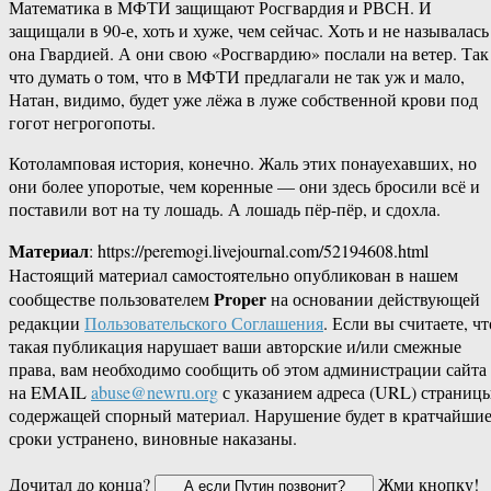
Математика в МФТИ защищают Росгвардия и РВСН. И
защищали в 90-е, хоть и хуже, чем сейчас. Хоть и не называлась
она Гвардией. А они свою «Росгвардию» послали на ветер. Так
что думать о том, что в МФТИ предлагали не так уж и мало,
Натан, видимо, будет уже лёжа в луже собственной крови под
гогот негрогопоты.
Котоламповая история, конечно. Жаль этих понауехавших, но
они более упоротые, чем коренные — они здесь бросили всё и
поставили вот на ту лошадь. А лошадь пёр-пёр, и сдохла.
Материал
: https://peremogi.livejournal.com/52194608.html
Настоящий материал самостоятельно опубликован в нашем
Proper
сообществе пользователем
на основании действующей
редакции
Пользовательского Соглашения
. Если вы считаете, чт
такая публикация нарушает ваши авторские и/или смежные
права, вам необходимо сообщить об этом администрации сайта
на EMAIL
abuse@newru.org
с указанием адреса (URL) страницы
содержащей спорный материал. Нарушение будет в кратчайши
сроки устранено, виновные наказаны.
Дочитал до конца?
Жми кнопку!