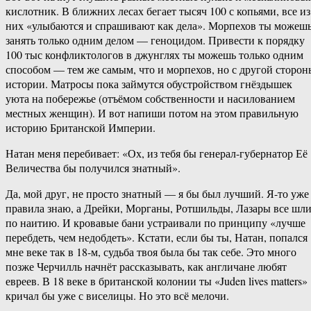
кислотник. В ближних лесах бегает тысяч 100 с копьями, все из
них «улыбаются и спрашивают как дела». Морпехов ты можеш
занять только одним делом — геноцидом. Привести к порядку
100 тыс конфликтологов в джунглях ты можешь только одним
способом — тем же самым, что и морпехов, но с другой сторон
истории. Матросы пока займутся обустройством гнёздышек
уюта на побережье (отъёмом собственности и насилованием
местных женщин). И вот напиши потом на этом правильную
историю Британской Империи.
Натан меня перебивает: «Ох, из тебя бы генерал-губернатор Её
Величества бы получился знатный».
Да, мой друг, не просто знатный — я бы был лучший. Я-то уже
правила знаю, а Дрейки, Морганы, Ротшильды, Лазары все шл
по наитию. И кровавые бани устраивали по принципу «лучше
перебдеть, чем недобдеть». Кстати, если бы ты, Натан, попался
мне веке так в 18-м, судьба твоя была бы так себе. Это много
позже Черчилль начнёт рассказывать, как англичане любят
евреев. В 18 веке в британской колонии ты «Juden lives matters»
кричал бы уже с виселицы. Но это всё мелочи.