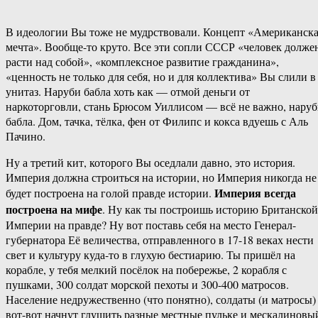
В идеологии Вы тоже не мудрствовали. Концепт «Американск
мечта». Вообще-то круто. Все эти сопли СССР «человек долже
расти над собой», «комплексное развитие гражданина»,
«ценность не только для себя, но и для коллектива» Вы слили в
унитаз. Наруби бабла хоть как — отмой деньги от
наркоторговли, стань Брюсом Уиллисом — всё не важно, нару
бабла. Дом, тачка, тёлка, фен от Филипс и кокса вдуешь с Аль
Пачино.
Ну а третий кит, которого Вы оседлали давно, это история.
Империя должна строиться на истории, но Империя никогда не
Империя всегда
будет построена на голой правде истории.
построена на мифе
. Ну как ты построишь историю Британской
Империи на правде? Ну вот поставь себя на место Генерал-
губернатора Её величества, отправленного в 17-18 веках нести
свет и культуру куда-то в глухую бестиарию. Ты пришёл на
корабле, у тебя мелкий посёлок на побережье, 2 корабля с
пушками, 300 солдат морской пехоты и 300-400 матросов.
Население недружественно (что понятно), солдаты (и матросы)
вот-вот начнут глушить разные местные пульке и мескалиновы