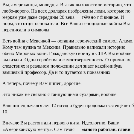
Вы, американцы, молодцы. Вы так выхолостили историю, что
любо-дорого. На всех долларах изображены люди, которые по
меркам уже даже середины 20 века — г@вно-г@вняное. И
норм, это отцы-основатели. Все Ваши геноцидные войны Вы
переписали в символы.
Есть война с Мексикой — оставим героический символ Аламо.
Кому там нужна та Мексика. Правильно написали историю
обеих Мировых войн. Гражданскую войну в США Вы вообще
вылизали. Одни геройства и самоотверженность. О причинах,
следствиях и реальном положении дел знает какой-нибудь
замшелый профессор. Да и то путается в показаниях.
А теперь, почему Вам пипец, дорогие.
Это никак не связано с танцующими сухарями, вообще.
Ваш пипец начался лет 12 назад и будет продолжаться ещё лет 5
10.
Вначале Вы растоптали первого кита. Идеологию, Вашу
«много работай, слови
«Американскую мечту». Сам тезис —