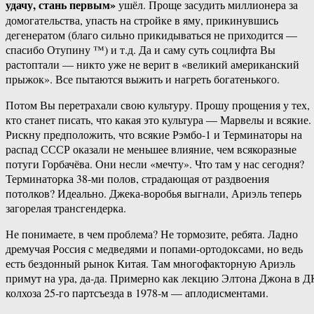
удачу, стань первым»
ушёл. Проще засудить миллионера за
домогательства, упасть на стройке в яму, прикинувшись
дегенератом (благо сильно прикидываться не приходится —
спасибо Отупину ™) и т.д. Да и саму суть соцлифта Вы
растоптали — никто уже не верит в «великий американский
прыжок». Все пытаются выжить и нагреть богатенького.
Потом Вы перетрахали свою культуру. Прошу прощения у тех,
кто станет писать, что какая это культура — Марвелы и всякие.
Рискну предположить, что всякие Рэмбо-1 и Терминаторы на
распад СССР оказали не меньшее влияние, чем всякоразные
потуги Горбачёва. Они несли «мечту». Что там у нас сегодня?
Терминаторка 38-ми полов, страдающая от раздвоения
потолков? Идеально. Джека-воробья выгнали, Ариэль теперь
загорелая трансгендерка.
Не понимаете, в чем проблема? Не тормозите, ребята. Ладно
дремучая Россия с медведями и попами-ортодоксами, но ведь
есть бездонный рынок Китая. Там многофакторную Ариэль
примут на ура, да-да. Примерно как лекцию Элтона Джона в Д
колхоза 25-го партсъезда в 1978-м — аплодисментами.