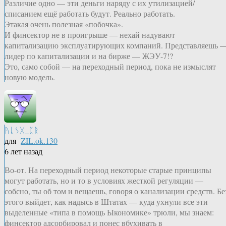
Различие одно — эти деньги наряду с их утилизацией/
списанием ещё работать будут. Реально работать.
Этакая очень полезная «побочка».
И финсектор не в проигрыше — нехай надувают
капитализацию эксплуатирующих компаний. Представляешь 
лидер по капитализации и на бирже — ЖЭУ-7!?
Это, само собой — на переходный период, пока не измыслят
новую модель.
ᚤᚳᛊᚷ_ᛈᚱ
для
ZIL.ok.130
6 лет назад
Во-от. На переходный период некоторые старые принципы
могут работать, но и то в условиях жесткой регуляции —
собсно, ты об том и вещаешь, говоря о канализации средств. Бе
этого выйдет, как надысь в Штатах — куда ухнули все эти
выделенные «типа в помощь Ыкономике» трюли, мы знаем:
финсектор адсорбировал и понес вбухивать в