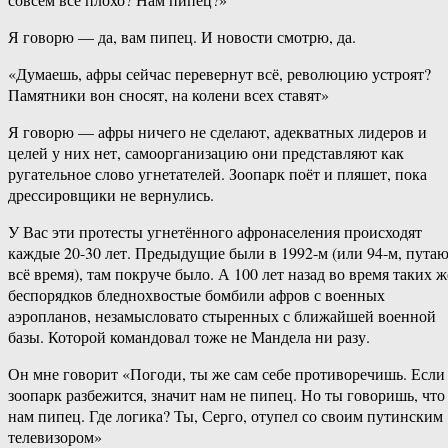
Я говорю — да, вам пипец. И новости смотрю, да.
«Думаешь, афры сейчас перевернут всё, революцию устроят?
Памятники вон сносят, на колени всех ставят»
Я говорю — афры ничего не сделают, адекватных лидеров и
целей у них нет, самоорганизацию они представляют как
ругательное слово угнетателей. Зоопарк поёт и пляшет, пока
дрессировщики не вернулись.
У Вас эти протесты угнетённого афронаселения происходят
каждые 20-30 лет. Предыдущие были в 1992-м (или 94-м, пута
всё время), там покруче было. А 100 лет назад во время таких ж
беспорядков бледнохвостые бомбили афров с военных
аэропланов, незамысловато стыренных с ближайшей военной
базы. Которой командовал тоже не Мандела ни разу.
Он мне говорит «Погоди, ты же сам себе противоречишь. Если
зоопарк разбежится, значит нам не пипец. Но ты говоришь, что
нам пипец. Где логика? Ты, Серго, отупел со своим путинским
телевизором»