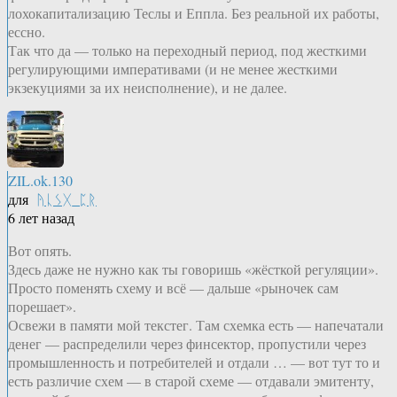
лохокапитализацию Теслы и Еппла. Без реальной их работы,
ессно.
Так что да — только на переходный период, под жесткими
регулирующими императивами (и не менее жесткими
экзекуциями за их неисполнение), и не далее.
ZIL.ok.130
для
ᚤᚳᛊᚷ_ᛈᚱ
6 лет назад
Вот опять.
Здесь даже не нужно как ты говоришь «жёсткой регуляции».
Просто поменять схему и всё — дальше «рыночек сам
порешает».
Освежи в памяти мой текстег. Там схемка есть — напечатали
денег — распределили через финсектор, пропустили через
промышленность и потребителей и отдали … — вот тут то и
есть различие схем — в старой схеме — отдавали эмитенту,