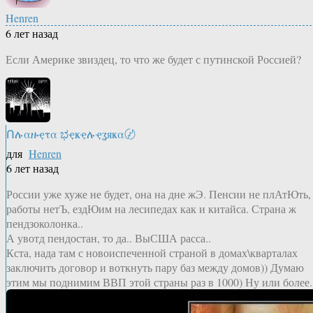
Henren
6 лет назад
Если Америке звиздец, то что же будет с путинской Россией?
Ոሉαዙҿτα ಭҿҝҿሉҿʓяҝα〄
для
Henren
6 лет назад
России уже хуже не будет, она на дне жЭ. Пенсии не плАтЮть,
работы нетЪ, ездЮим на лесипедах как и китайса. Страна ж
пендзоколонка..
А увотд пендостан, то да.. ВыСША расса..
Кста, нада там с новоиспеченной страной в домах\кварталах
заключить договор и воткнуть пару баз между домов)) Думаю
этим мы поднимим ВВП этой страны раз в 1000) Ну или более.