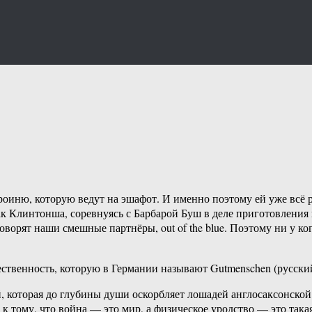
роиню, которую ведут на эшафот. И именно поэтому ей уже всё 
к Клинтонша, соревнуясь с Барбарой Буш в деле приготовления п
говорят наши смешные партнёры, out of the blue. Поэтому ни у к
бщественность, которую в Германии называют Gutmenschen (русск
, которая до глубины души оскорбляет лошадей англосаксонской 
к тому, что война — это мир, а физическое уродство — это такая