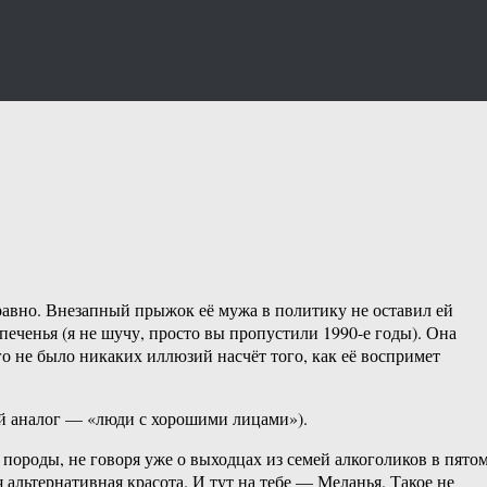
равно. Внезапный прыжок её мужа в политику не оставил ей
еченья (я не шучу, просто вы пропустили 1990-е годы). Она
ого не было никаких иллюзий насчёт того, как её воспримет
ий аналог — «люди с хорошими лицами»).
породы, не говоря уже о выходцах из семей алкоголиков в пято
 альтернативная красота. И тут на тебе — Меланья. Такое не