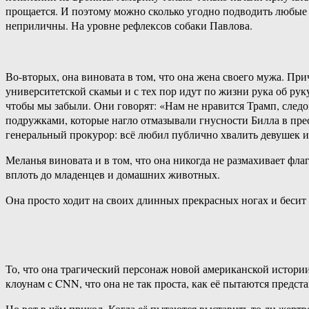
прощается. И поэтому можно сколько угодно подводить любые
неприличны. На уровне рефлексов собаки Павлова.
Во-вторых, она виновата в том, что она жена своего мужа. При
университетской скамьи и с тех пор идут по жизни рука об рук
чтобы мы забыли. Они говорят: «Нам не нравится Трамп, следо
подружками, которые нагло отмазывали гнусности Билла в прес
генеральный прокурор: всё любил публично хвалить девушек из
Меланья виновата и в том, что она никогда не размахивает фл
вплоть до младенцев и домашних животных.
Она просто ходит на своих длинных прекрасных ногах и бесит
То, что она трагический персонаж новой американской истории
клоунам с CNN, что она не так проста, как её пытаются предста
Но вот в чём прикол. Когда её пытаются выставить то ли жер