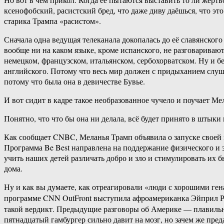
ксенофобский, расистский бред, что даже диву даёшься, что э
старика Трампа «расистом».
Сначала одна ведущая телеканала докопалась до её славянског
вообще ни на каком языке, кроме испанского, не разговаривают
немецком, французском, итальянском, сербохорватском. Ну и б
английского. Потому что весь мир должен с придыханием слуш
потому что была она в девичестве Бувье.
И вот сидит в кадре такое необразованное чучело и поучает Ме
Понятно, что что бы она ни делала, всё будет принято в штык
Как сообщает CNBC, Меланья Трамп объявила о запуске своей 
Программа Be Best направлена на поддержание физического и э
учить наших детей различать добро и зло и стимулировать их
дома.
Ну и как вы думаете, как отреагировали «люди с хорошими ге
программе CNN OutFront выступила афроамериканка Эйприл Рай
такой вердикт. Предыдущие разговоры об Америке — плавильном
пятнадцатый гамбургер сильно давит на мозг, но зачем же пре