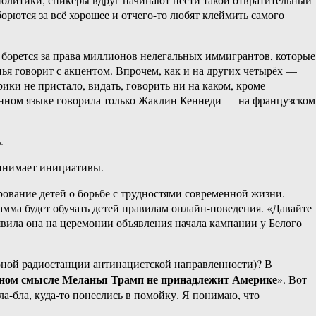
орются за всё хорошее и отчего-то любят клеймить самого
я борется за права миллионов нелегальных иммигрантов, которые
нья говорит с акцентом. Впрочем, как и на других четырёх —
ки не пристало, видать, говорить ни на каком, кроме
анном языке говорила только Жаклин Кеннеди — на французском
.
ринимает инициативы.
ование детей о борьбе с трудностями современной жизни.
амма будет обучать детей правилам онлайн-поведения. «Давайте
вила она на церемонии объявления начала кампании у Белого
рной радиостанции антинацистской направленности)? В
рном смысле Меланья Трамп не принадлежит Америке
». Вот
а-бла, куда-то понеслись в помойку. Я понимаю, что