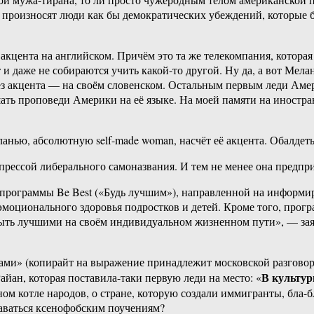
то произносят люди как бы демократических убеждений, которые б
о акцента на английском. Причём это та же телекомпания, котора
 и даже не собираются учить какой-то другой. Ну да, а вот Мела
ез акцента — на своём словенском. Остальным первым леди Амери
ать проповеди Америки на её языке. На моей памяти на иностр
ланью, абсолютную self-made woman, насчёт её акцента. Обалдеть
и прессой либерального самоназвания. И тем не менее она предп
программы Be Best («Будь лучшим»), направленной на информир
моционального здоровья подростков и детей. Кроме того, прогр
 быть лучшими на своём индивидуальном жизненном пути», — зая
нами» (копирайт на выражение принадлежит московской разгово
В культу
ан, которая поставила-таки первую леди на место: «
 котле народов, о стране, которую создали иммигранты, бла-бл
даваться ксенофобским поучениям?