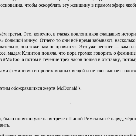
 основания, чтобы оскорблять эту женщину в прямом эфире яко
чём третья. Это, конечно, в глазах поклонников слащавых истор
у» большой минус. Отчего-то они всё время забывают, насколько у
вательно, она тоже нам не нравится». Это уже честнее — вам п
се, мадам Клинтон поняла, что пора громко говорить о феминиз
 #MeToo, а потом в течение трёх часов пошёл в отставку, пото
агами феминизма и прочих модных вещей и не «возвышает голос»,
 этим обожравшихся жертв McDonald’s.
, было понятно уже на встрече с Папой Римским: её наряд, чёрн
вить.
твой мужа-тирана, то ли просто чужеродным телом американской