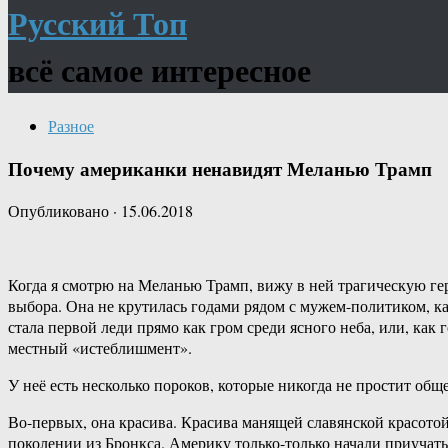
Русский Топ
всё самое интересное
Разное
Почему американки ненавидят Меланью Трамп
Опубликовано
·
15.06.2018
Когда я смотрю на Меланью Трамп, вижу в ней трагическую ге
выбора. Она не крутилась годами рядом с мужем-политиком, ка
стала первой леди прямо как гром среди ясного неба, или, как 
местный «истеблишмент».
У неё есть несколько пороков, которые никогда не простит о
Во-первых, она красива. Красива манящей славянской красотой
поколении из Бронкса. Америку только-только начали приучать 