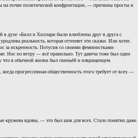
бы на почве политической конфронтации, — причины просты и
ий в духе «Билл и Хиллари были влюблены друг в друга с
родлива реальность, которая оттеняет эти сказки. Или хотят,
люс за искренность. Потусив со своими феминистками-
ме. Нос по ветру — всё правильно. Тут давеча тоже был один
му что в обычной жизни был свиньёй и извращенцем.
 когда прогрессивная общественность этого требует от всех —
ые кружева вдовы, — это был шок для всех. Стало понятно даже
 политики, спикеры вдруг начинают нести такой отвратительный