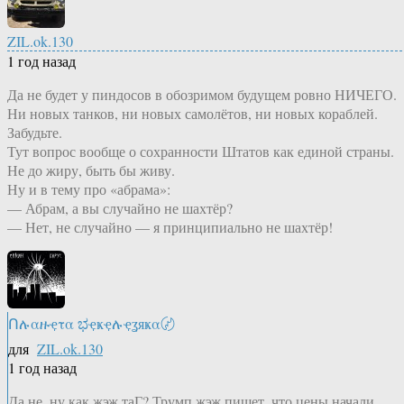
ZIL.ok.130
1 год назад
Да не будет у пиндосов в обозримом будущем ровно НИЧЕГО.
Ни новых танков, ни новых самолётов, ни новых кораблей.
Забудьте.
Тут вопрос вообще о сохранности Штатов как единой страны.
Не до жиру, быть бы живу.
Ну и в тему про «абрама»:
— Абрам, а вы случайно не шахтёр?
— Нет, не случайно — я принципиально не шахтёр!
Ոሉαዙҿτα ಭҿҝҿሉҿʓяҝα〄
для
ZIL.ok.130
1 год назад
Да не, ну как жэж таГ? Трумп жэж пишет, что цены начали