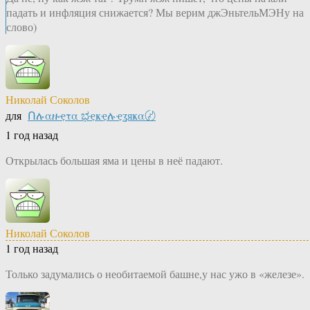
падать и инфляция снижается? Мы верим джЭньтельМЭНу на
слово)
Николай Соколов
для
Ոሉαዙҿτα ಭҿҝҿሉҿʓяҝα〄
1 год назад
Открылась большая яма и цены в неё падают.
Николай Соколов
1 год назад
Только задумались о необитаемой башне,у нас ужо в «железе».