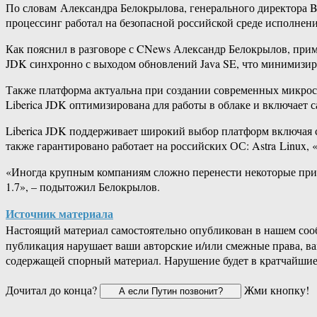
По словам Александра Белокрылова, генерального директора B
процессинг работал на безопасной российской среде исполнени
Как пояснил в разговоре с CNews Александр Белокрылов, приме
JDK синхронно с выходом обновлений Java SE, что минимизир
Также платформа актуальна при создании современных микросер
Liberica JDK оптимизирована для работы в облаке и включает с
Liberica JDK поддерживает широкий выбор платформ включая со
также гарантировано работает на российских ОС: Astra Linux, 
«Иногда крупным компаниям сложно перенести некоторые прило
1.7», – подытожил Белокрылов.
Источник материала
Настоящий материал самостоятельно опубликован в нашем соо
публикация нарушает ваши авторские и/или смежные права, в
содержащей спорный материал. Нарушение будет в кратчайшие
Дочитал до конца?
Жми кнопку!