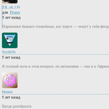
ZIL.ok.130
для
Proper
5 лет назад
Параноики бывают спокойные, каг норги — чешут у себя фиорд
Neofit56
5 лет назад
Я полный ноль в этом вопросе, но автономия — она и в Африк
Hmm4
5 лет назад
Вроде разобрался.