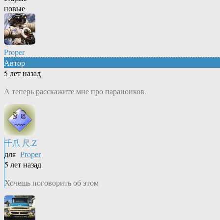
новые
Proper
Автор
5 лет назад
А теперь расскажите мне про параноиков.
千爪 尺.Z
для
Proper
5 лет назад
Хочешь поговорить об этом