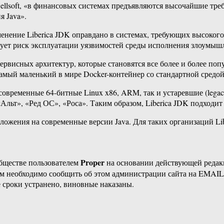
ellsoft, «в финансовых системах предъявляются высочайшие тре
я Java».
нение Liberica JDK оправдано в системах, требующих высокого у
ует риск эксплуатации уязвимостей среды исполнения злоумышл
висных архитектур, которые становятся все более и более попу
амый маленький в мире Docker-​контейнер со стандартной средой
временные 64-​битные Linux x86, ARM, так и устаревшие (legacy
«Альт», «Ред ОС», «Роса». Таким образом, Liberica JDK подходи
жения на современные версии Java. Для таких организаций Libe
Proper
бществе пользователем
на основании действующей реда
ам необходимо сообщить об этом администрации сайта на EMAI
 сроки устранено, виновные наказаны.