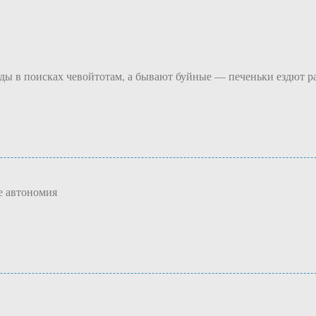
ы в поисках чевойтотам, а бывают буйные — печеньки ездют раз
е автономия