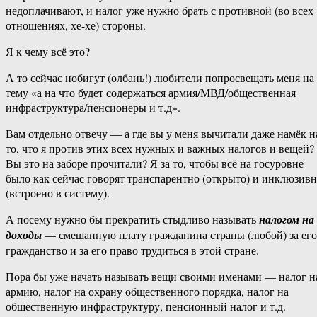
недоплачивают, и налог уже нужно брать с противной (во всех
отношениях, хе-хе) стороны.
Я к чему всё это?
А то сейчас нобигут (олбань!) любители попросвещать меня на
тему «а на что будет содержаться армия/МВД/общественная
инфраструктура/пенсионеры и т.д».
Вам отдельно отвечу — а где вы у меня вычитали даже намёк н
то, что я против этих всех нужных и важных налогов и вещей?
Вы это на заборе прочитали? Я за то, чтобы всё на госуровне
было как сейчас говорят транспарентно (открыто) и инклюзив
(встроено в систему).
А посему нужно бы прекратить стыдливо называть
налогом на
доходы
— смешанную плату гражданина страны (любой) за его
гражданство и за его право трудиться в этой стране.
Пора бы уже начать называть вещи своими именами — налог н
армию, налог на охрану общественного порядка, налог на
общественную инфраструктуру, пенсионный налог и т.д.