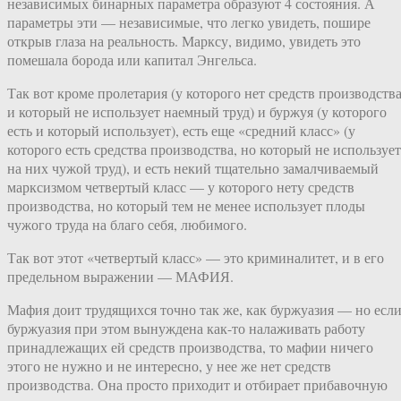
независимых бинарных параметра образуют 4 состояния. А
параметры эти — независимые, что легко увидеть, пошире
открыв глаза на реальность. Марксу, видимо, увидеть это
помешала борода или капитал Энгельса.
Так вот кроме пролетария (у которого нет средств производств
и который не использует наемный труд) и буржуя (у которого
есть и который использует), есть еще «средний класс» (у
которого есть средства производства, но который не использует
на них чужой труд), и есть некий тщательно замалчиваемый
марксизмом четвертый класс — у которого нету средств
производства, но который тем не менее использует плоды
чужого труда на благо себя, любимого.
Так вот этот «четвертый класс» — это криминалитет, и в его
предельном выражении — МАФИЯ.
Мафия доит трудящихся точно так же, как буржуазия — но есл
буржуазия при этом вынуждена как-то налаживать работу
принадлежащих ей средств производства, то мафии ничего
этого не нужно и не интересно, у нее же нет средств
производства. Она просто приходит и отбирает прибавочную