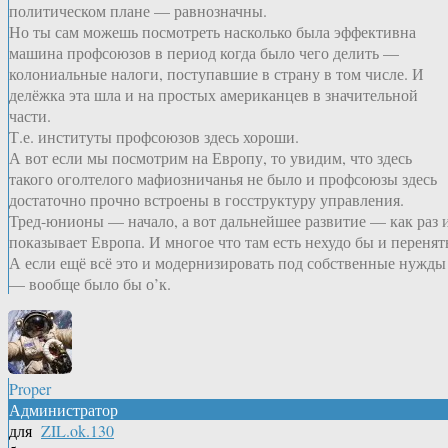
политическом плане — равнозначны.
Но ты сам можешь посмотреть насколько была эффективна
машина профсоюзов в период когда было чего делить —
колониальные налоги, поступавшие в страну в том числе. И
делёжка эта шла и на простых американцев в значительной
части.
Т.е. институты профсоюзов здесь хороши.
А вот если мы посмотрим на Европу, то увидим, что здесь
такого оголтелого мафиозничанья не было и профсоюзы здесь
достаточно прочно встроены в госструктуру управления.
Тред-юнионы — начало, а вот дальнейшее развитие — как раз 
показывает Европа. И многое что там есть нехудо бы и перенят
А если ещё всё это и модернизировать под собственные нужды
— вообще было бы о’к.
Proper
Администратор
для
ZIL.ok.130