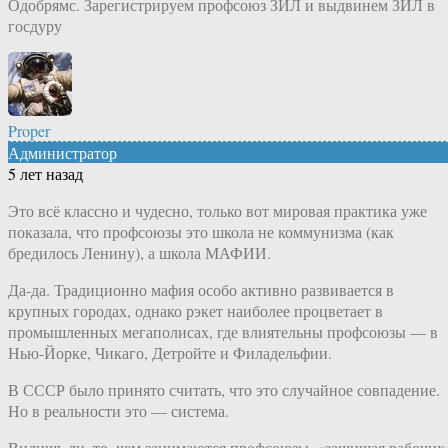
Одобрямс. Зарегистрируем профсоюз ЗИЛ и выдвинем ЗИЛ в
госдуру
Proper
Администратор
5 лет назад
Это всё классно и чудесно, только вот мировая практика уже
показала, что профсоюзы это школа не коммунизма (как
бредилось Ленину), а школа МАФИИ.
Да-да. Традиционно мафия особо активно развивается в
крупных городах, однако рэкет наиболее процветает в
промышленных мегаполисах, где влиятельны профсоюзы — в
Нью-Йорке, Чикаго, Детройте и Филадельфии.
В СССР было принято считать, что это случайное совпадение.
Но в реальности это — система.
Видишь ли, то, чем занимаются профсоюзы, «защищая рабочих