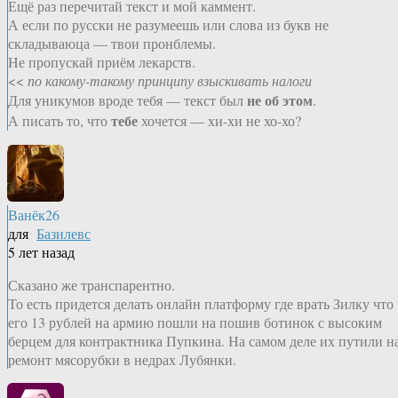
Ещё раз перечитай текст и мой каммент.
А если по русски не разумеешь или слова из букв не
складываюца — твои пронблемы.
Не пропускай приём лекарств.
<<
по какому-такому принципу взыскивать налоги
не об этом
Для уникумов вроде тебя — текст был
.
тебе
А писать то, что
хочется — хи-хи не хо-хо?
Ванёк26
для
Базилевс
5 лет назад
Сказано же транспарентно.
То есть придется делать онлайн платформу где врать Зилку что
его 13 рублей на армию пошли на пошив ботинок с высоким
берцем для контрактника Пупкина. На самом деле их путили н
ремонт мясорубки в недрах Лубянки.