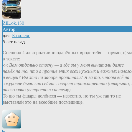
ZIL.ok.130
Автор
для
Базилевс
5 лет назад
Спешиал 4 альтернативно одарённых вроде тебя — прямо, цЪк
в тексте:
<<
Вам отдельно отвечу — а где вы у меня вычитали даже
намёк на то, что я против этих всех нужных и важных налого
и вещей? Вы это на заборе прочитали? Я за то, чтобы всё на
госуровне было как сейчас говорят транспарентно (открыто) 
инклюзивно (встроено в систему).
То шо ты фшары долбисся — известно, но ты уж так то не
выставляй это на всеобщее посмешище.