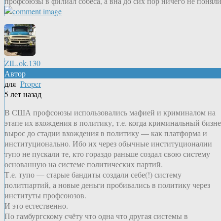
профсоюзы в филиал собеса, а вна до сих пор ничего не поняли
ZIL.ok.130
Автор
для
Proper
5 лет назад
В США профсоюзы использовались мафией и криминалом на
этапе их вхождения в политику, т.е. когда криминальный бизне
вырос до стадии вхождения в политику — как платформа и
институционально. Ибо их через обычные институционалии
тупо не пускали те, кто гораздо раньше создал свою систему
основанную на системе политических партий.
Т.е. тупо — старые бандиты создали себе(!) систему
политпартий, а новые деньги пробивались в политику через
институты профсоюзов.
И это естественно.
По гамбургскому счёту что одна что другая системы в