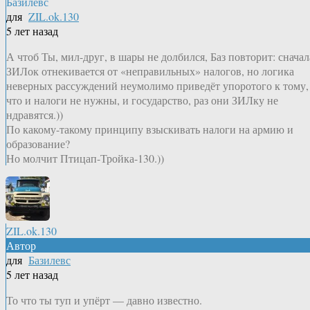
Базилевс
для
ZIL.ok.130
5 лет назад
А чтоб Ты, мил-друг, в шары не долбился, Баз повторит: сначал
ЗИЛок отнекивается от «неправильных» налогов, но логика
неверных рассуждений неумолимо приведёт упоротого к тому,
что и налоги не нужны, и государство, раз они ЗИЛку не
ндравятся.))
По какому-такому принципу взыскивать налоги на армию и
образование?
Но молчит Птицап-Тройка-130.))
ZIL.ok.130
Автор
для
Базилевс
5 лет назад
То что ты туп и упёрт — давно известно.