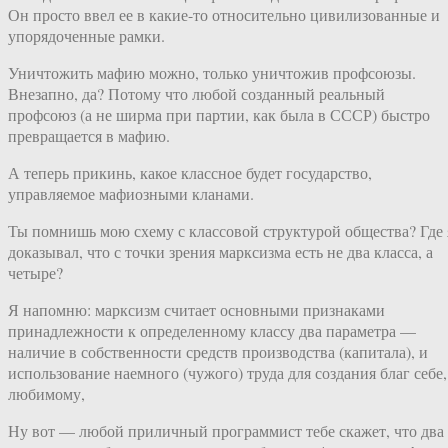
Он просто ввел ее в какие-то относительно цивилизованные и
упорядоченные рамки.
Уничтожить мафию можно, только уничтожив профсоюзы.
Внезапно, да? Потому что любой созданный реальный
профсоюз (а не ширма при партии, как была в СССР) быстро
превращается в мафию.
А теперь прикинь, какое классное будет государство,
управляемое мафиозными кланами.
Ты помнишь мою схему с классовой структурой общества? Где 
доказывал, что с точки зрения марксизма есть не два класса, а
четыре?
Я напомню: марксизм считает основными признаками
принадлежности к определенному классу два параметра —
наличие в собственности средств производства (капитала), и
использование наемного (чужого) труда для создания благ себе,
любимому,
Ну вот — любой приличный программист тебе скажет, что два