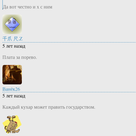
Да вот честно и х с ним
千爪 尺.Z
5 лет назад
Плата за порево.
Ванёк26
5 лет назад
Каждый кухар может править государством.