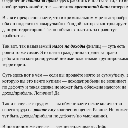
соединение
платы за право
здесь работать и платы за то, что в
вообще здесь живёте, т.е. — остаток
крепостной дани
сюзерену
Вы все прекрасно знаете, что в криминальном мiре «гастролёр»
обязан поделиться «выручкой» с бандой, которая контролирует
данную территорию. Т.е. он обязан заплатить за право тут
«работать».
Так вот, так называемый
налог на доходы
физлиц — суть есть
ровно то же самое. Это плата гражданина страны за право
работать на контролируемой некими властными группировкам
территории.
Суть здесь вот в чём — если вы продаёте нечто за сумму/цену, 
которую вы это нечто купили — дохода/прибыли не возникает
по дефолту и такая сделка не может быть обложена налогом на
доход/прибыль. Логично? Да.
Так и в случае с трудом — вы обмениваете некое количество
своего труда на
равное ему
количество денег. Равное. Не может
тут быть дохода/прибыли по дефолту(по умолчанию).
В противном же случае — вам переплачивают. Либо