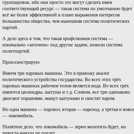
группировок, ибо они просто это могут сделать имея
соответствующий ресурс — такая система по умолчанию будет
всё же более эффективной в плане выражения интересов
большинства общества, чем нынешняя система политических
партий.
А дело здесь в том, что такая
профсоюзная
система —
изначально «заточена» под другие задачи, нежели система
политпартий.
Проиллюстрирую.
Имеем три паровых машины. Это я привожу аналог
политического устройства государства. Во всех этих трёх
паровых машинах рабочим телом является вода. Во всех трёх
имеются цилиндры, шатуны и т.д. Словом, все три одинаково
двигают поршнями, машут шатунами и свистят паром.
Но одна машина — паровоз, вторая — пароход, а третья и вовс
— локомобиль.
Понятное дело, что локомобиль — зерно молотить будет, но
никогда никуда не поедет.