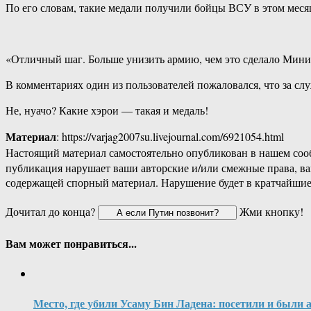
По его словам, такие медали получили бойцы ВСУ в этом меся
«Отличный шаг. Больше унизить армию, чем это сделало Минис
В комментариях один из пользователей пожаловался, что за сл
Не, нуачо? Какие хэрои — такая и медаль!
Материал
: https://varjag2007su.livejournal.com/6921054.html
Настоящий материал самостоятельно опубликован в нашем соо
публикация нарушает ваши авторские и/или смежные права, в
содержащей спорный материал. Нарушение будет в кратчайшие
Дочитал до конца?
Жми кнопку!
Вам может понравиться...
Место, где убили Усаму Бин Ладена: посетили и были 