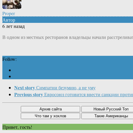
Proper
Автор
6 лет назад
В одном из местных ресторанов владельцы начали расстреливат
Follow:
Next story
Симпатии безумию, а не уму
Previous story
Евросоюз готовится ввести санкции проти
Привет, гость!