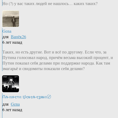
Но (?) у вас таких людей не нашлось… каких таких?
Gena
для
Ванёк26
6 лет назад
Таких, но есть другие. Вот и всё по другому. Если что, за
Путина голосовал народ, причём весьма высокий процент, и
Путин показал себя делами при поддержке народа. Как там
змагарьё и свидомиты показали себя делами?
Ոሉαዙҿτα ಭҿҝҿሉҿʓяҝα〄
для
Gena
6 лет назад