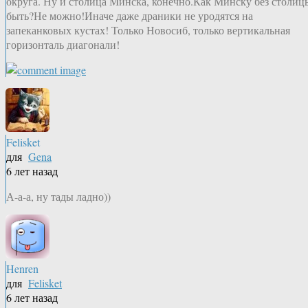
округа. Ну и столица Минска, конечно.Как Минску без столиц
быть?Не можно!Иначе даже драники не уродятся на
запеканковых кустах! Только Новосиб, только вертикальная
горизонталь диагонали!
Felisket
для
Gena
6 лет назад
А-а-а, ну тады ладно))
Henren
для
Felisket
6 лет назад