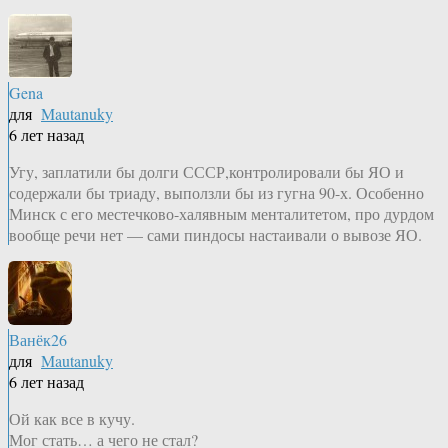
Gena
для
Mautanuky
6 лет назад
Угу, заплатили бы долги СССР,контролировали бы ЯО и
содержали бы триаду, выползли бы из гугна 90-х. Особенно
Минск с его местечково-халявным менталитетом, про дурдом
вообще речи нет — сами пиндосы настаивали о вывозе ЯО.
Ванёк26
для
Mautanuky
6 лет назад
Ой как все в кучу.
Мог стать… а чего не стал?