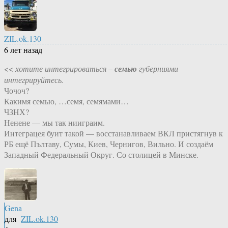
ZIL.ok.130
6 лет назад
<<
хотите интегрироваться –
семью
губерниями
интегрируйтесь.
Чочоч?
Какимя семью, …семя, семямами…
ЧЗНХ?
Ненене — мы так нииграим.
Интеграцея буит такой — восстанавливаем ВКЛ пристягнув к
РБ ещё Пълтаву, Сумы, Киев, Чернигов, Вильно. И создаём
Западный Федеральный Округ. Со столицей в Минске.
Gena
для
ZIL.ok.130