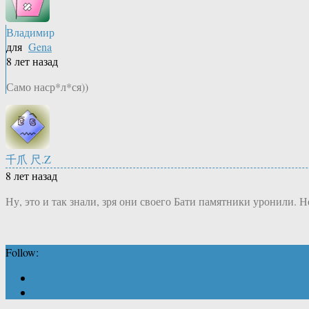
Владимир
для
Gena
8 лет назад
Само наср*л*ся))
千爪 尺.Z
8 лет назад
Ну, это и так знали, зря они своего Бати памятники уронили. Н
Follow: