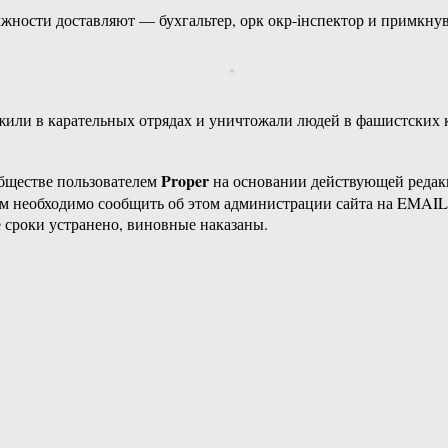
жности доставляют — бухгальтер, орк окр-iнспектор и примкну
жили в карательных отрядах и уничтожали людей в фашистских к
Proper
бществе пользователем
на основании действующей реда
ам необходимо сообщить об этом администрации сайта на EMAI
 сроки устранено, виновные наказаны.