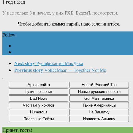
1 год назад
У нас только З в начале, у них РХБ. БудемЪ посмотреть).
Чтобы добавить комментарий, надо залогиниться.
Follow:
Next story
Русификация МакДака
Previous story
VolDeMaar — Together Not Me
Привет, гость!