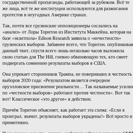
государственной пропаганды, работающей за рубежом. Всё те
же лица, всё те же институции используются для разжигания
протестов в неугодных Америке странах.
Так, почти все грузинские оппозиционеры сослались на
«анализ» от Лоры Торнтон из Института Маккейна, которая на
базе «экзитпола» Edison Research заявила о «нечестности»
грузинских выборов. Забавнее всего, что Торнтон, опубликова
данный твит, спустя всего лишь несколько часов выложила
свою статью для The Hill, гневно обвиняющую тех, кто смеет
подвергать сомнению результаты выборов в США.
Она упрекает сторонников Трампа, не поверивших в честность
выборов 2020 года: «Результатом является очередное
оруэлловское присвоение реальности… Так называемые усили
по «честности выборов» работают против честности». Вот так
вот! Классическое «это другое» в действии.
Причём Торнтон объясняет, как работает эта схема: «Если я
проиграл, значит, результаты выборов украдены!» Всё просто и
примитивно.