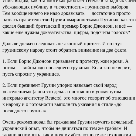
И мы видим, как эта «логика» работает сейчас в западных СМИ
убеждающих публику в «нечестности» грузинских выборов.
Тем вообще ничего не надо доказывать — достаточно просто
назвать правительство Грузии «марионетками Путина», как это
сделал бывший британский премьер Борис Джонсон, и всё —
какие ещё нужны доказательства, цифры, подсчёты голосов?
Дальше должен следовать незаконный протест. И вот тут
грузинскому народу стоит обратить внимание на два факта.
1. Если Борис Джонсон призывает к протесту, жди крови. А
потом — войны «до последнего грузина». Если кто не верит,
пусть спросит у украинцев.
2. Если президент Грузии упорно называет свой народ
«населением» (а она это делала постоянно в упомянутом
интервью агентству Reuters), это многое говорит об отношении
к народу и о готовности выполнять указания в стиле «до
последнего грузина».
Очень рекомендовал бы гражданам Грузии изучить печальный
украинский опыт, чтобы не двигаться по тем же граблям. И
заодно вспомнить, как и почему абсолютно те же технологии