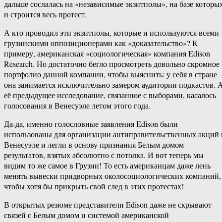
дальше сослалась на «независимые экзитполы», на базе которы
и строится весь протест.
А кто проводил эти экзитполы, которые и используются всеми
грузинскими оппозиционерами как «доказательство»? К
примеру, американская «социологическая» компания Edison
Research. Но достаточно бегло просмотреть довольно скромное
портфолио данной компании, чтобы выяснить: у себя в стране
она занимается исключительно замером аудитории подкастов. 
её предыдущее исследование, связанное с выборами, касалось
голосования в Венесуэле летом этого года.
Да-да, именно голословные заявления Edison были
использованы для организации антиправительственных акций 
Венесуэле и легли в основу признания Белым домом
результатов, взятых абсолютно с потолка. И вот теперь мы
видим то же самое в Грузии! То есть американцам даже лень
менять вывески придворных околосоциологических компаний,
чтобы хотя бы прикрыть свой след в этих протестах!
В открытых резюме представители Edison даже не скрывают
связей с Белым домом и системой американской