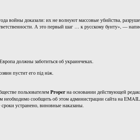
ода войны доказали: их не волнуют массовые убийства, разруш
тветственности. А это первый шаг … к русскому бунту», — напи
Европа должны заботиться об украинчеках.
зяин пустит его пiд нiж.
Proper
бществе пользователем
на основании действующей реда
ам необходимо сообщить об этом администрации сайта на EMAI
 сроки устранено, виновные наказаны.