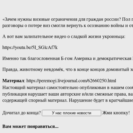
«Зачем нужны визовые ограничения для граждан россии? Пол г
разговоры о потере виз смогли вернуть к осознанию войны и о
А вот вам залипательное видео о сладкой жизни укроиньца:
https://youtu.be/5I_SGlcAf7k
Именно так благословенная Б-гом Америка и демократическая 
Правда, животному невдомёк, что в конце концов домовитый хо
Материал
: https://peremogi.livejournal.com/62660250.html
Настоящий материал самостоятельно опубликован в нашем соо
публикация нарушает ваши авторские и/или смежные права, в
содержащей спорный материал. Нарушение будет в кратчайшие
Дочитал до конца?
Жми кнопку!
Вам может понравиться...