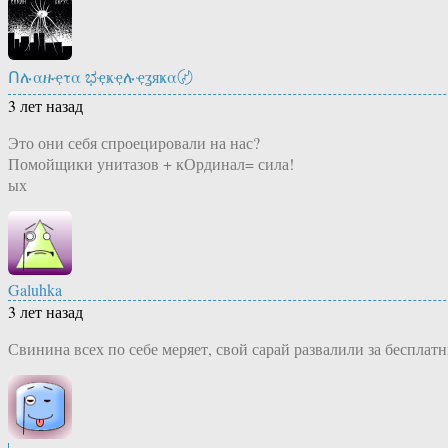
Ոሉαዙҿτα ಭҿҝҿሉҿʓяҝα〄
3 лет назад
Это они себя спроецировали на нас?
Помойщики унитазов + кОрдинал= сила!
ых
Galuhka
3 лет назад
Свинина всех по себе меряет, свой сарай развалили за бесплат