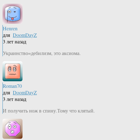
Henren
для
DoomDayZ
3 лет назад
Украинство=дебилизм, это аксиома.
Roman70
для
DoomDayZ
3 лет назад
И получить нож в спину.Тому что клятый.