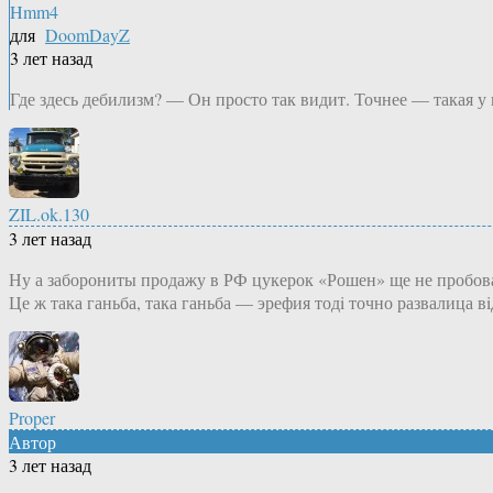
Hmm4
для
DoomDayZ
3 лет назад
Где здесь дебилизм? — Он просто так видит. Точнее — такая 
ZIL.ok.130
3 лет назад
Ну а заборониты продажу в РФ цукерок «Рошен» ще не пробов
Це ж така ганьба, така ганьба — эрефия тодi точно развалица 
Proper
Автор
3 лет назад