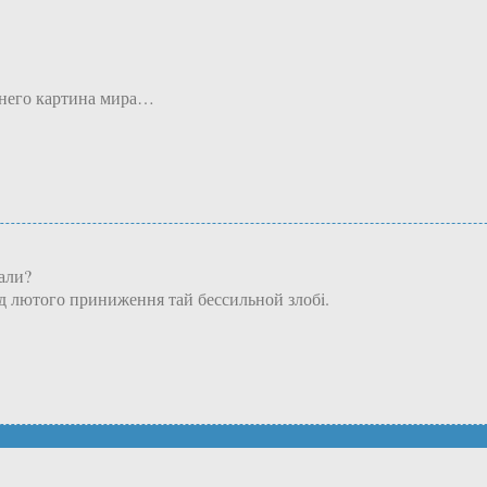
у него картина мира…
али?
вiд лютого приниження тай бессильной злобi.