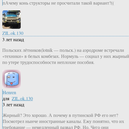
пАчему конь структоры не просчитали такой вариант?((
ZIL.ok.130
3 лет назад
Польских лётников(lotnik — польск.) на аэродроме встречали
«техники» в белых комбезах. Нормуль — социал у них жырный
по утере трудоспособности неплохие пособия.
Henren
для
ZIL.ok.130
3 лет назад
Жирный? Это хорошо. А почему в путинской РФ его нет?
Посмотрел нынче иностранные каналы. Ежу понятно, что их
требование — немедленный развал РФ. Но. Чего они