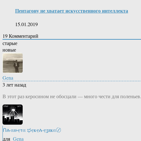
Пентагону не хватает искусственного интеллекта
15.01.2019
19
Комментарий
старые
новые
Gena
3 лет назад
В этот раз керосином не обосцали — много чести для поленьев
Ոሉαዙҿτα ಭҿҝҿሉҿʓяҝα〄
для
Gena