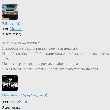
ZIL.ok.130
для
Henren
3 лет назад
Мне лично — пох#RY.
Я вообще не рассчитываю получать пенсию.
И так было бы в любой стране мiра если бы мне довелось жить
там.
На … я вертел соцпрограммы в мiре в целом.
Я в этом отношении фрик и рассчитываю только на себя.
Ոሉαዙҿτα ಭҿҝҿሉҿʓяҝα〄
для
ZIL.ok.130
3 лет назад