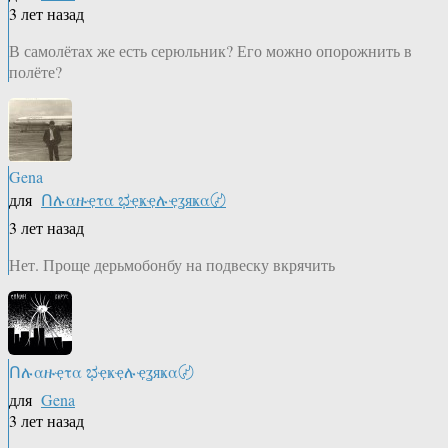
3 лет назад
В самолётах же есть серюльник? Его можно опорожнить в
полёте?
Gena
для
Ոሉαዙҿτα ಭҿҝҿሉҿʓяҝα〄
3 лет назад
Нет. Проще дерьмобонбу на подвеску вкрячить
Ոሉαዙҿτα ಭҿҝҿሉҿʓяҝα〄
для
Gena
3 лет назад