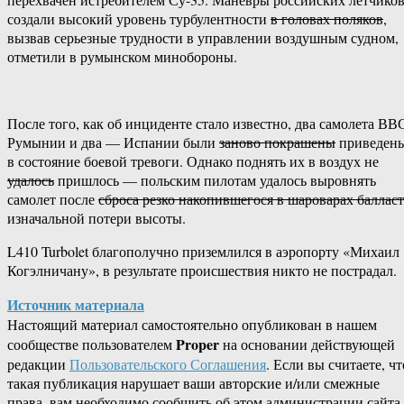
создали высокий уровень турбулентности
в головах поляков
,
вызвав серьезные трудности в управлении воздушным судном,
отметили в румынском минобороны.
После того, как об инциденте стало известно, два самолета ВВ
Румынии и два — Испании были
заново покрашены
приведен
в состояние боевой тревоги. Однако поднять их в воздух не
удалось
пришлось — польским пилотам удалось выровнять
самолет после
сброса резко накопившегося в шароварах балласт
изначальной потери высоты.
L410 Turbolet благополучно приземлился в аэропорту «Михаил
Когэлничану», в результате происшествия никто не пострадал.
Источник материала
Настоящий материал самостоятельно опубликован в нашем
Proper
сообществе пользователем
на основании действующей
редакции
Пользовательского Соглашения
. Если вы считаете, чт
такая публикация нарушает ваши авторские и/или смежные
права, вам необходимо сообщить об этом администрации сайта