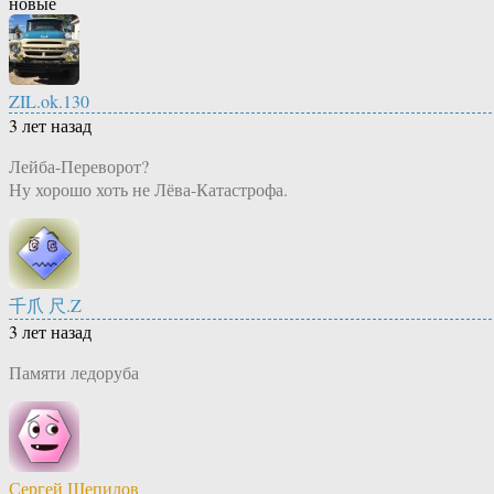
новые
ZIL.ok.130
3 лет назад
Лейба-Переворот?
Ну хорошо хоть не Лёва-Катастрофа.
千爪 尺.Z
3 лет назад
Памяти ледоруба
Сергей Шепилов