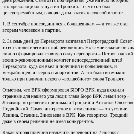
что «революцию» запустил Троцкий. То, что он был
целеустремлённым, говорят даты взятия ключевой власти:
1. В сентябре присоединился к большевикам — и тут же стал
вторым человеком в партии.
2. За семь дней до Переворота возглавил Петроградский Совет 
то есть политический штаб революции. Но самое важное он са
лично сформировал главную силу переворота – Петроградский
военно-революционный комитет непосредственный штаб
Переворота, куда он ввел и подчинил и большевиков, и
межрайонцев, и эсеров и анархистов. А это было возможно
только при наличии некоего «волшебного» слова Троцкого.
Отметим, что ВРК сформировал БЮРО ВРК, куда входили
странные для нашего уха люди: глава Бюро ВРК левый эсер –
Лазимир, но решения принимали Троцкий и Антонов-Овсеенко
Подвойский. Самое интересное в этом списке — отсутствие
Ленина, Сталина, Зиновьева в ВРК. Как говорится, Троцкий
даже в своем решении не имел конкурентов.
Какая вторая причина назначить переворот на 7 ноября? –