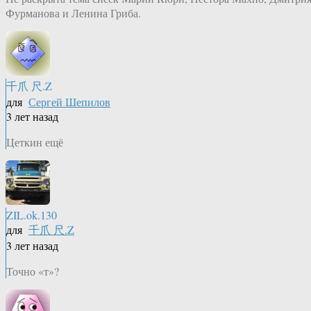
Фурманова и Ленина Гриба.
千爪 尺.Z
для
Сергей Шепилов
3 лет назад
Цеткин ещё
ZIL.ok.130
для
千爪 尺.Z
3 лет назад
Точно «т»?