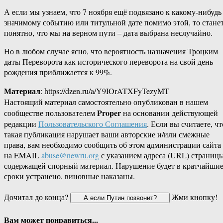
А если мы узнаем, что 7 ноября ещё подвязано к какому-нибудь
значимому событию или титульной дате помимо этой, то стане
понятно, что мы на верном пути – дата выбрана неслучайно.
Но в любом случае ясно, что вероятность назначения Троцким
даты Переворота как исторического переворота на свой день
рождения приближается к 99%.
Материал
: https://dzen.ru/a/Y9IOrATXFyTezyMT
Настоящий материал самостоятельно опубликован в нашем
Proper
сообществе пользователем
на основании действующей
редакции
Пользовательского Соглашения
. Если вы считаете, чт
такая публикация нарушает ваши авторские и/или смежные
права, вам необходимо сообщить об этом администрации сайта
на EMAIL
abuse@newru.org
с указанием адреса (URL) страницы
содержащей спорный материал. Нарушение будет в кратчайши
сроки устранено, виновные наказаны.
Дочитал до конца?
Жми кнопку!
Вам может понравиться...