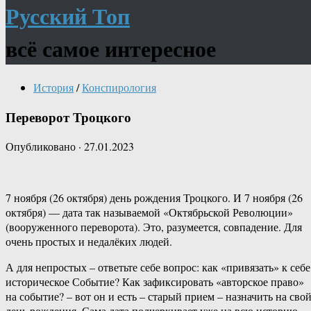
Русский Топ
всё самое интересное
История
/
Конспирология
Переворот Троцкого
Опубликовано
·
27.01.2023
7 ноября (26 октября) день рождения Троцкого. И 7 ноября (26
октября) — дата так называемой «Октябрьской Революции»
(вооруженного переворота). Это, разумеется, совпадение. Для
очень простых и недалёких людей.
А для непростых – ответьте себе вопрос: как «привязать» к себе
историческое Событие? Как зафиксировать «авторское право»
на событие? – вот он и есть – старый прием – назначить на сво
день рождения. Сама дата подчеркивает уже на всю историю,