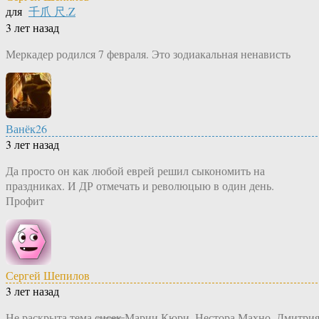
для
千爪 尺.Z
3 лет назад
Меркадер родился 7 февраля. Это зодиакальная ненависть
Ванёк26
3 лет назад
Да просто он как любой еврей решил сыкономить на
праздниках. И ДР отмечать и революцыю в один день.
Профит
Сергей Шепилов
3 лет назад
Не раскрыта тема с̶и̶с̶е̶к̶ Марии Кюри, Нестора Махно, Дмитри