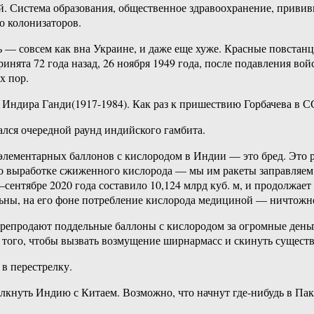
. Система образования, общественное здравоохранение, прививк
о колонизаторов.
 — совсем как вна Украине, и даже еще хуже. Красные повстанцы
нята 72 года назад, 26 ноября 1949 года, после подавления вой
х пор.
ми Индира Ганди(1917-1984). Как раз к пришествию Горбачева в
ался очередной раунд индийского гамбита.
 элементарных баллонов с кислородом в Индии — это бред. Это 
по выработке сжиженного кислорода — мы им ракеты заправляем
нтябре 2020 года составило 10,124 млрд куб. м, и продолжает 
ны, на его фоне потребление кислорода медициной — ничтожн
ерепродают поддельные баллоны с кислородом за огромные деньг
я того, чтобы вызвать возмущение ширнармасс и скинуть сущест
в перестрелку.
олкнуть Индию с Китаем. Возможно, что начнут где-нибудь в Пак