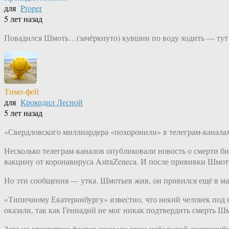
для
Proper
5 лет назад
Повадился Шмоть…(зачёркнуто) кувшин по воду ходить — тут е
Тимо-фей
для
Крокодил Лесной
5 лет назад
«Свердловского миллиардера «похоронили» в телеграм-каналах
Несколько телеграм-каналов опубликовали новость о смерти би
вакцину от коронавируса AstraZeneca. И после прививки Шмот
Но эти сообщения — утка. Шмотьев жив, он привился ещё в м
«Типичному Екатеринбургу» известно, что некий человек под
оказали, так как Геннадий не мог никак подтвердить смерть Ш
Зато на отсутствие фактов закрыли глаза небольшой екатерин