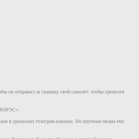
обы он отправил за границу свой самолёт, чтобы привезти
 «ФОРЭС».
ии в уральских телеграм-каналах. Но крупные медиа ему
ты) и федеральный крупный канал о светской жизни