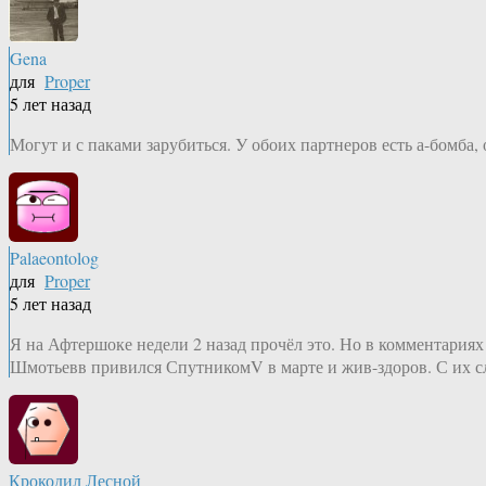
Gena
для
Proper
5 лет назад
Могут и с паками зарубиться. У обоих партнеров есть а-бомба,
Palaeontolog
для
Proper
5 лет назад
Я на Афтершоке недели 2 назад прочёл это. Но в комментариях
Шмотьевв привился СпутникомV в марте и жив-здоров. С их с
Крокодил Лесной