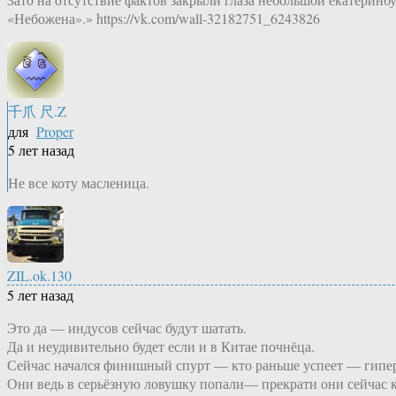
«Небожена».» https://vk.com/wall-32182751_6243826
千爪 尺.Z
для
Proper
5 лет назад
Не все коту масленица.
ZIL.ok.130
5 лет назад
Это да — индусов сейчас будут шатать.
Да и неудивительно будет если и в Китае почнёца.
Сейчас начался финишный спурт — кто раньше успеет — гипер
Они ведь в серьёзную ловушку попали— прекрати они сейчас к