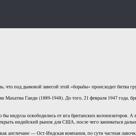
ь, что под дымовой завесой этой «борьбы» происходит битва груп
и Махатма Ганди (1889-1948). До того, 21 февраля 1947 года, 
то бы индусы освободились от ига британских колонизаторов. А 
 открыть индийский рынок для США, после чего заниматься дал
ак англичане — Ост-Индская компания, по сути частная лавочка