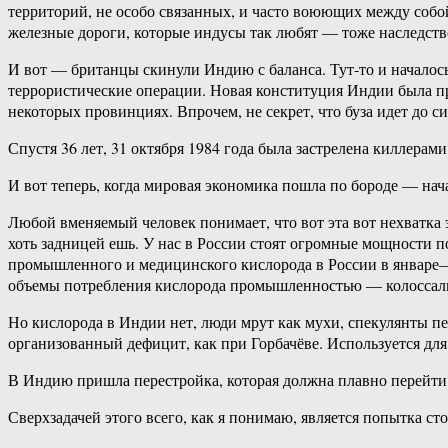
территорий, не особо связанных, и часто воюющих между собой
железные дороги, которые индусы так любят — тоже наследств
И вот — британцы скинули Индию с баланса. Тут-то и началось
террористические операции. Новая конституция Индии была при
некоторых провинциях. Впрочем, не секрет, что буза идет до си
Спустя 36 лет, 31 октября 1984 года была застрелена киллера
И вот теперь, когда мировая экономика пошла по бороде — нач
Любой вменяемый человек понимает, что вот эта вот нехватка
хоть задницей ешь. У нас в России стоят огромные мощности 
промышленного и медицинского кислорода в России в январе—се
объемы потребления кислорода промышленностью — колоссаль
Но кислорода в Индии нет, люди мрут как мухи, спекулянты п
организованный дефицит, как при Горбачёве. Используется дл
В Индию пришла перестройка, которая должна плавно перейти 
Сверхзадачей этого всего, как я понимаю, является попытка ст