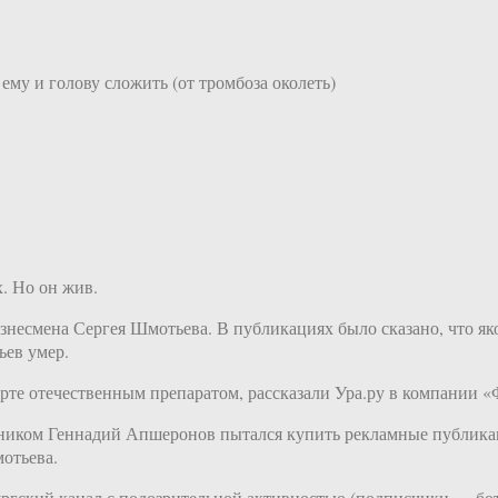
му и голову сложить (от тромбоза околеть)
. Но он жив.
знесмена Сергея Шмотьева. В публикациях было сказано, что як
ьев умер.
арте отечественным препаратом, рассказали Ура.ру в компании
 ником Геннадий Апшеронов пытался купить рекламные публикац
мотьева.
бургский канал с подозрительной активностью (подписчики — бо