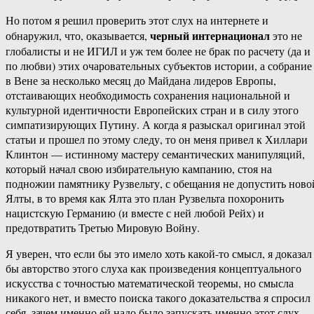
Но потом я решил проверить этот слух на интернете и
черный интернационал
обнаружил, что, оказывается,
это не
глобалисты и не ИГИЛ и уж тем более не брак по расчету (да и
по любви) этих очаровательных субъектов истории, а собрание
в Вене за несколько месяц до Майдана лидеров Европы,
отстаивающих необходимость сохранения национальной и
культурной идентичности Европейских стран и в силу этого
симпатизирующих Путину. А когда я разыскал оригинал этой
статьи и прошел по этому следу, то он меня привел к Хиллари
Клинтон — истинному мастеру семантических манипуляций,
который начал свою избирательную кампанию, стоя на
подножии памятнику Рузвельту, с обещания не допустить ново
Ялты, в то время как Ялта это план Рузвельта похоронить
нацистскую Германию (и вместе с ней любой Рейх) и
предотвратить Третью Мировую Войну.
Я уверен, что если бы это имело хоть какой-то смысл, я доказал
бы авторство этого слуха как произведения концептуального
искусства с точностью математической теоремы, но смысла
никакого нет, и вместо поиска такого доказательства я спросил
себя, зачем именно ей надо было запускать именно этот слух