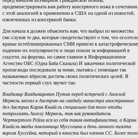
продемонстрировать вам работу консервного ножа в сочетании
с этой аналогией в применении к США на одной из новостей,
извлеченных из консервной банки.
Для начала я должен объяснить вам, что выбрал из множества
смс-слухов те два, которые свидетельствуют о том, что оголтел
вранье истеблишированных СМИ привело к катастрофическом
падению их популярности и люди пошли за информацией в
соцсети, на форумы, но самое главное в Информационное
Агенство ОБС (Одна Баба Сказала) И заказчики политической
пропаганды последовали за ними, пытаясь с помощью так
называемых вбросов достичь своих политических целей. В
частности первый слух звучит так:
Владимир Владимирович Путин перед встречей с Ангелой
Меркель заехал в Австрию на свадьбу министра иностранных
дел Австрии Карин Кнайсль специально для того чтобы
потроллить Ангелу Меркель, так как руководитель
Чертвертого Рейха вся из себя такая антифашистка, а Карин
Кнайсль якобы поклонница Муссолини и дочь личного пилота
короля Хуссейна, который в юности был членом СС. Более того