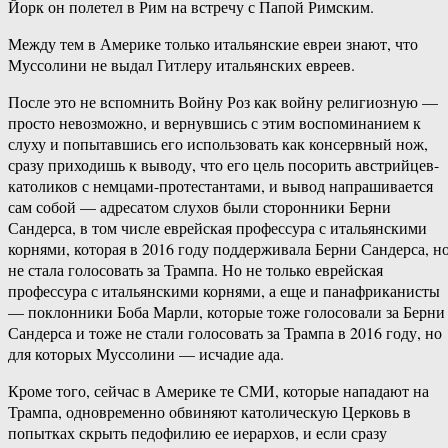
Йорк он полетел в Рим на встречу с Папой Римским.
Между тем в Америке только итальянские евреи знают, что
Муссолини не выдал Гитлеру итальянских евреев.
После это не вспомнить Войну Роз как войну религиозную —
просто невозможно, и вернувшись с этим воспоминанием к
слуху и попытавшись его использовать как консервный нож,
сразу приходишь к выводу, что его цель посорить австрийцев-
католиков с немцами-протестантами, и вывод напрашивается
сам собой — адресатом слухов были сторонники Берни
Сандерса, в том числе еврейская профессура с итальянскими
корнями, которая в 2016 году поддерживала Берни Сандерса, н
не стала голосовать за Трампа. Но не только еврейская
профессура с итальянскими корнями, а еще и панафриканисты
— поклонники Боба Марли, которые тоже голосовали за Берни
Сандерса и тоже не стали голосовать за Трампа в 2016 году, но
для которых Муссолини — исчадие ада.
Кроме того, сейчас в Америке те СМИ, которые нападают на
Трампа, одновременно обвиняют католическую Церковь в
попытках скрыть педофилию ее иерархов, и если сразу