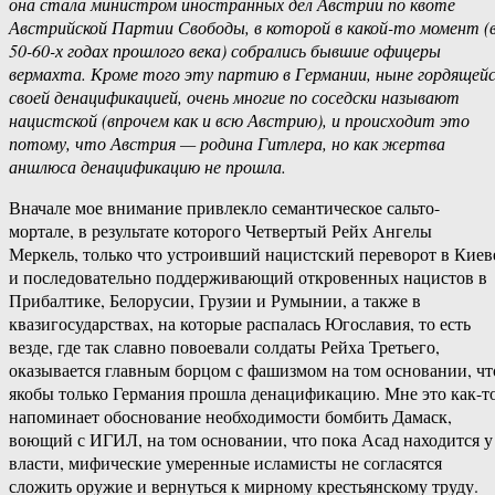
она стала министром иностранных дел Австрии по квоте
Австрийской Партии Свободы, в которой в какой-то момент (
50-60-х годах прошлого века) собрались бывшие офицеры
вермахта. Кроме того эту партию в Германии, ныне гордящей
своей денацификацией, очень многие по соседски называют
нацистской (впрочем как и всю Австрию), и происходит это
потому, что Австрия — родина Гитлера, но как жертва
аншлюса денацификацию не прошла.
Вначале мое внимание привлекло семантическое сальто-
мортале, в результате которого Четвертый Рейх Ангелы
Меркель, только что устроивший нацистский переворот в Киев
и последовательно поддерживающий откровенных нацистов в
Прибалтике, Белорусии, Грузии и Румынии, а также в
квазигосударствах, на которые распалась Югославия, то есть
везде, где так славно повоевали солдаты Рейха Третьего,
оказывается главным борцом с фашизмом на том основании, чт
якобы только Германия прошла денацификацию. Мне это как-т
напоминает обоснование необходимости бомбить Дамаск,
воющий с ИГИЛ, на том основании, что пока Асад находится у
власти, мифические умеренные исламисты не согласятся
сложить оружие и вернуться к мирному крестьянскому труду.