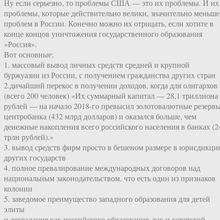
Ну если серьезно, то проблемы США — это их проблемы. И их
проблемы, которые действительно велики, значительно меньше
проблем в России. Конечно можно их отрицать, если хотите в
конце концов уничтожения государственного образования
«Россия».
Вот основные:
1. массовый вывод личных средств средней и крупной
буржуазии из России, с получением гражданства других стран
2.дичайший перекос в получении доходов, когда для олигархов
(всего 200 человек) «Их суммарный капитал — 28,1 триллиона
рублей — на начало 2018-го превысил золотовалютные резерв
центробанка (432 млрд долларов) и оказался больше, чем
денежные накопления всего российского населения в банках (2
трлн рублей).»
3. вывод средств фирм просто в бешеном размере в юрисдикц
других государств
4. полное превалирование международных договоров над
национальным законодательством, что есть один из признаков
колонии
5. заведомое преимущество западного образования для детей
элиты
и деградация как российского образования, так и советской