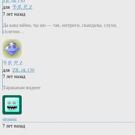
ZIL.ok.130
для
千爪 尺.Z
7 лет назад
Да кака вiйна, ты шо — так, интриги, скандалы, слухи,
сплетни…
千爪 尺.Z
для
ZIL.ok.130
7 лет назад
Тараканам виднее
strannic
7 лет назад