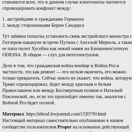
становится ясно, что в данном случае клинтониты пытаются
спровоцировать конфликт между:
1. австрийцами и гражданами Германии
2. между сторонниками Берни Сандерса
Тут забавна попытка установить связь австрийского министра с
Гитлером накануне встречи Путина с Ангелой Меркель, а такж
ее папа пилот Хусейна как некий намек на Ближневосточную
ODESSA. В общем — слух для интеллектуалов.
Дело в том, что гражданская война вообще и Война Роз в
частности, это как ремонт — его нельзя окончить, его можно
только прекратить. Сейчас никто не скажет, что война, котору
Трамп спровоцировал, будет между красным и белым
Православием или между Бессмертным полком и Натальей
Поклонской, но, если это произойдет именно так, аналогия с
Войной Роз будет полной.
Материал
: https://abrod.livejournal.com/1320750.html
Настоящий материал самостоятельно опубликован в нашем
Proper
сообществе пользователем
на основании действующей