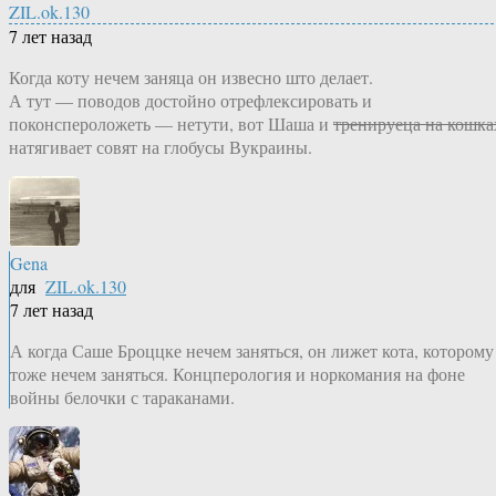
ZIL.ok.130
7 лет назад
Когда коту нечем заняца он извесно што делает.
А тут — поводов достойно отрефлексировать и
поконспероложеть — нетути, вот Шаша и
тренируеца на кошка
натягивает совят на глобусы Вукраины.
Gena
для
ZIL.ok.130
7 лет назад
А когда Саше Броццке нечем заняться, он лижет кота, которому
тоже нечем заняться. Концперология и норкомания на фоне
войны белочки с тараканами.