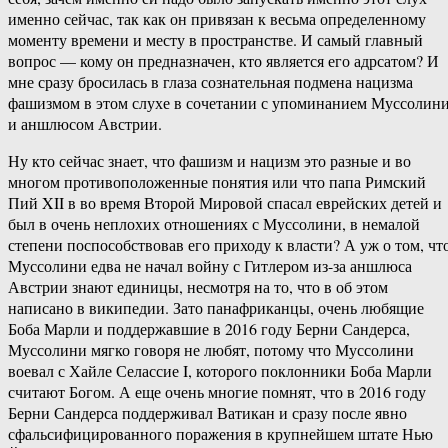
именно сейчас, так как он привязан к весьма определенному
моменту времени и месту в пространстве. И самый главный
вопрос — кому он предназначен, кто является его адрсатом? И
мне сразу бросилась в глаза сознательная подмена нацизма
фашизмом в этом слухе в сочетании с упоминанием Муссолин
и аншлюсом Австрии.
Ну кто сейчас знает, что фашизм и нацизм это разные и во
многом противоположенные понятия или что папа Римский
Пий XII в во время Второй Мировой спасал еврейских детей и
был в очень неплохих отношениях с Муссолини, в немалой
степени поспособствовав его приходу к власти? А уж о том, чт
Муссолини едва не начал войну с Гитлером из-за аншлюса
Австрии знают единицы, несмотря на то, что в об этом
написано в википедии. Зато панафриканцы, очень любящие
Боба Марли и поддержавшие в 2016 году Берни Сандерса,
Муссолини мягко говоря не любят, потому что Муссолини
воевал с Хайле Селассие I, которого поклонники Боба Марли
считают Богом. А еще очень многие помнят, что в 2016 году
Берни Сандерса поддерживал Ватикан и сразу после явно
сфальсифицированного поражения в крупнейшем штате Нью