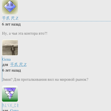
千爪 尺.Z
6 лет назад
Ну, а чья эта контора вто?!
Gena
для
千爪 尺.Z
6 лет назад
Змия? Для проталкивания вил на мировой рынок?
ᚤᚳᛊᚷ_ᛈᚱ
для
Gena