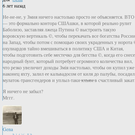
6 лет назад
Не-не-не, у Змия ничего настолько просто не объясняется. ВТО
— это формально контора СШАшки, в которой реально рулит
Баболизо, заставляя лжеца Путина © выстроить такую
воровскую вертикаль ©, чтобы перекачать все богатства Росси
на Запад, чтобы потом с помощью своих украденных у норота 
охулиардов тайно вмешиваться в политику США и Китая,
чтобы подготовить себе местечко для бегства ©, когда его снесе
народный бунт, который потребует огромного количества вил,
что резко увеличит доходы Змiя настолько, чтобы он купил уже
наконец яхту, залил ее кальвадосом от киля до палубы, посадил
мулаток-трансгендеров и уплыл-таки ̶к̶х̶ъ̶я̶м̶ в счастливый закат
Я ничего не забыл?
Мггг.
Gena