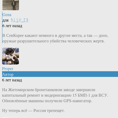
Gena
для
ᚤᚳᛊᚷ_ᛈᚱ
6 лет назад
В СевКорее какают немного в другие места, а так — дооо,
оружые разрушительного убийства человеческих жертв.
Proper
Автор
6 лет назад
На Житомирском бронетанковом заводе завершили
капитальный ремонт и модернизацию 15 БМП-1 для ВСУ.
Обновлённые машины получили GPS-навигатор.
Ну теперь всё — Россия трепещет.