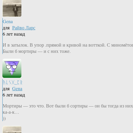
Gena
для
Райво Ларс
6 лет назад
И в затылок. В упор .прямой и кривой на вотткой. С миномётов
Были б мортиры — и с них тоже.
ᚤᚳᛊᚷ_ᛈᚱ
для
Gena
6 лет назад
Мортиры — это что. Вот были б сортиры — он бы тогда из них
ка-а-к…
))