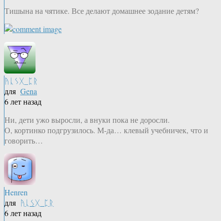
Тишына на чятике. Все делают домашнее зодание детям?
ᚤᚳᛊᚷ_ᛈᚱ
для
Gena
6 лет назад
Ни, дети ужо выросли, а внуки пока не доросли.
О, кортинко подгрузилось. М-да… клевый учебничек, что и
говорить…
Henren
для
ᚤᚳᛊᚷ_ᛈᚱ
6 лет назад