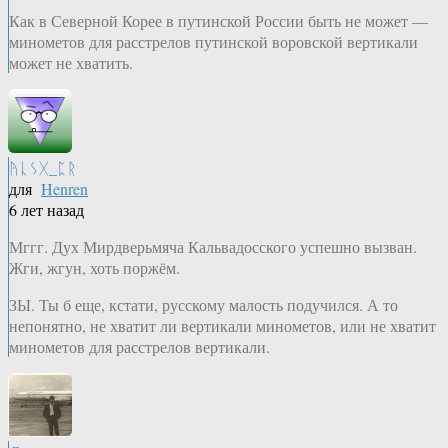
Как в Северной Корее в путинской России быть не может —
минометов для расстрелов путинской воровской вертикали
может не хватить.
ᚤᚳᛊᚷ_ᛈᚱ
для
Henren
6 лет назад
Мггг. Дух Мирдверьмяча Кальвадосского успешно вызван.
Жги, жгун, хоть поржём.
ЗЫ. Ты б еще, кстати, русскому малость подучился. А то
непонятно, не хватит ли вертикали минометов, или не хватит
минометов для расстрелов вертикали.