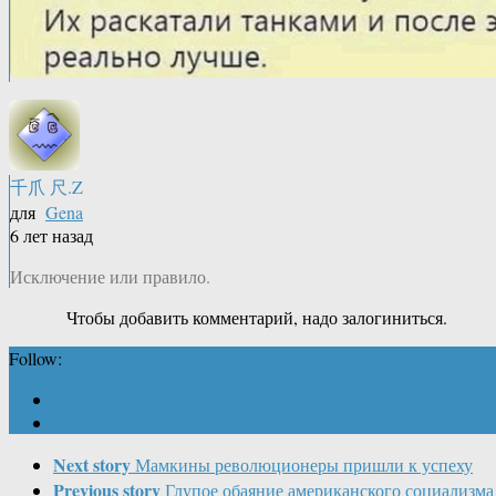
千爪 尺.Z
для
Gena
6 лет назад
Исключение или правило.
Чтобы добавить комментарий, надо залогиниться.
Follow:
Next story
Мамкины революционеры пришли к успеху
Previous story
Глупое обаяние американского социализма