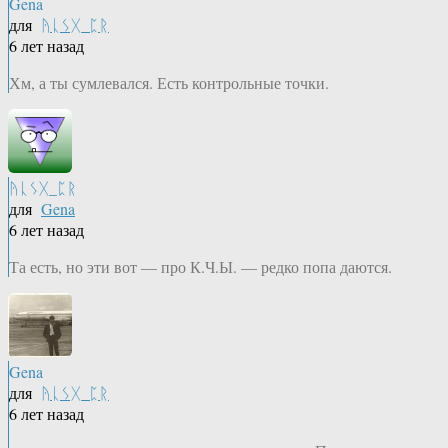
Gena
для
ᚤᚳᛊᚷ_ᛈᚱ
6 лет назад
Хм, а ты сумлевался. Есть контрольные точки.
ᚤᚳᛊᚷ_ᛈᚱ
для
Gena
6 лет назад
Та есть, но эти вот — про К.Ч.Ы. — редко попа даются.
Gena
для
ᚤᚳᛊᚷ_ᛈᚱ
6 лет назад