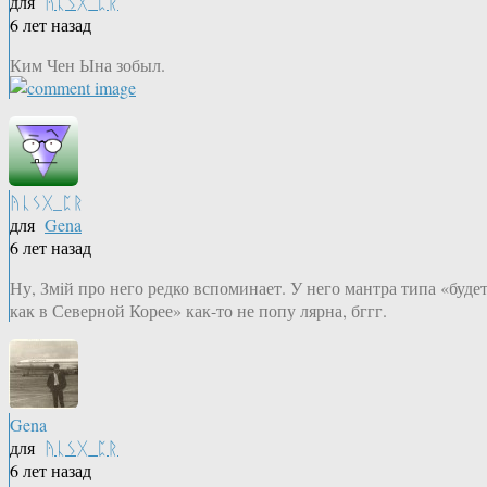
для
ᚤᚳᛊᚷ_ᛈᚱ
6 лет назад
Ким Чен Ына зобыл.
ᚤᚳᛊᚷ_ᛈᚱ
для
Gena
6 лет назад
Ну, Змiй про него редко вспоминает. У него мантра типа «будет
как в Северной Корее» как-то не попу лярна, бггг.
Gena
для
ᚤᚳᛊᚷ_ᛈᚱ
6 лет назад