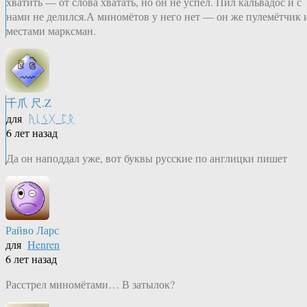
хватить — от слова хватать, но он не успел. Пил кальвадос и с
нами не делился.А миномётов у него нет — он же пулемётчик 
местами марксман.
千爪 尺.Z
для
ᚤᚳᛊᚷ_ᛈᚱ
6 лет назад
Да он наподдал уже, вот буквы русские по англицки пишет
Райво Ларс
для
Henren
6 лет назад
Расстрел миномётами… В затылок?