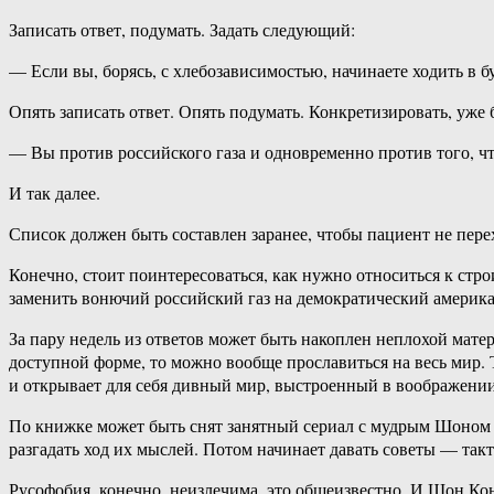
Записать ответ, подумать. Задать следующий:
— Если вы, борясь, с хлебозависимостью, начинаете ходить в б
Опять записать ответ. Опять подумать. Конкретизировать, уже 
— Вы против российского газа и одновременно против того, чт
И так далее.
Список должен быть составлен заранее, чтобы пациент не перех
Конечно, стоит поинтересоваться, как нужно относиться к стр
заменить вонючий российский газ на демократический америк
За пару недель из ответов может быть накоплен неплохой мате
доступной форме, то можно вообще прославиться на весь мир.
и открывает для себя дивный мир, выстроенный в воображении 
По книжке может быть снят занятный сериал с мудрым Шоном Ко
разгадать ход их мыслей. Потом начинает давать советы — так
Русофобия, конечно, неизлечима, это общеизвестно. И Шон Конн