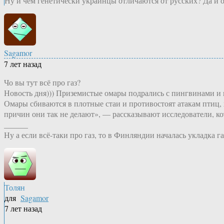
Ну и чем генетически украинцы отличаются от русских? Да и 
Sagamor
7 лет назад
Чо вы тут всё про газ?
Новость дня))) Приземистые омары подрались с пингвинами и 
Омары сбиваются в плотные стаи и противостоят атакам птиц, 
причин они так не делают», — рассказывают исследователи, 
______
Ну а если всё-таки про газ, то в Финляндии началась укладка 
Толян
для
Sagamor
7 лет назад