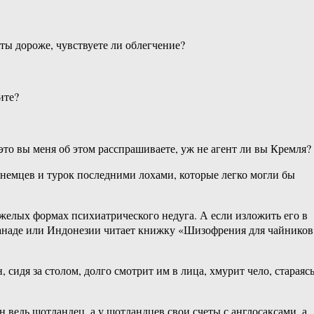
кты дороже, чувствуете ли облегчение?
ите?
это вы меня об этом расспрашиваете, уж не агент ли вы Кремля?
 немцев и турок последними лохами, которые легко могли бы
желых формах психиатрического недуга. А если изложить его в
 Канаде или Индонезии читает книжку «Шизофрения для чайников
идя за столом, долго смотрит им в лица, хмурит чело, стараяс
 ведь шотландец, а у шотландцев свои счеты с англосаксами, а