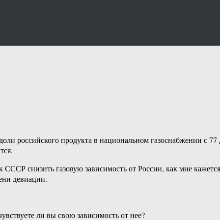
ли российского продукта в национальном газоснабжении с 77 до
тся.
 СССР снизить газовую зависимость от России, как мне кажется
пени девиации.
чувствуете ли вы свою зависимость от нее?