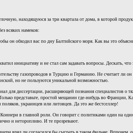
улочную, находящуюся за три квартала от дома, в которой проду
без всяких намеков:
обы он обходил вас по дну Балтийского моря. Как вы это объясн
ватил инициативу и не стал сам задавать вопросы. Дескать, что 
оительству газопроводов в Турцию и Германию. Не считает ли он
анский, но не пользуются уникальной возможностью.
риал для диссертации, расширяющей познания специалистов о тя
 Только представьте, простой мещанин где-нибудь во Франции,
поляков, украинцев или литовцев. Да это же бестселлер!
ннери в главной роли. Он говорит с политиками один на один, с
тично и неторопливо. И те прозревают.
ери вряд ли согласился бы сыграть в таком фильме. Впрочем, он