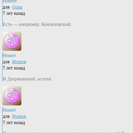
Henren
для
Gena
7 лет назад
Есть — например, Кончаловский.
Hmm4
для
Henren
7 лет назад
И Дзержинский, кстати.
Hmm4
для
Henren
7 лет назад