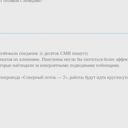
от поляков с немцами?
избежали поедания‍. (с десяток СМИ пишут))
хватая их клешнями. Пингвины могли бы охотиться более эффект
которые наблюдали за невероятными подводными побоищами.
газопровода «Северный поток — 2»‍, работы будут идти круглосу