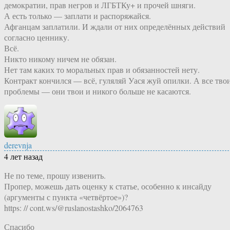
демократии, прав негров и ЛГБТКу+ и прочей шняги.
А есть только — заплати и распоряжайся.
Афганцам заплатили. И ждали от них определённых действий
согласно ценнику.
Всё.
Никто никому ничем не обязан.
Нет там каких то моральных прав и обязанностей нету.
Контракт кончился — всё, гуляляй Уася жуй опилки. А все тво
проблемы — они твои и никого больше не касаются.
derevnja
4 лет назад
Не по теме, прошу извенить.
Пропер, можешь дать оценку к статье, особенно к инсайду
(аргументы с пункта «четвёртое»)?
https: // cont.ws/@ruslanostashko/2064763
Спасибо