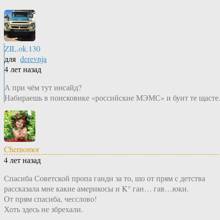
ZIL.ok.130
для
derevnja
4 лет назад
А при чём тут инсайд?
Набираешь в поисковике «российские МЭМС» и буит те щасте
Chernomor
4 лет назад
Спасиба Советской пропа ганди за то, шо от прям с детства
рассказала мне какие америкосы и K° ган… гав…юки.
От прям спасиба, чесслово!
Хоть здесь не збрехали.
—