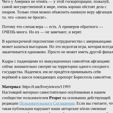
Чего у Америки не отнять — у этой госкорпорации, пожалуй,
самой могущественной в мире, очень хорошо обстоят дела с
пиаром. Только этим можно объяснить наивную веру афганцев
то, что «своих не бросят».
Потому что слепая вера — есть. А примеров обратного —
ОЧЕНЬ много. Но их — не замечают, и верят.
В краткосрочной перспективе сотрудничество с американцами
может казаться выгодным. Но это недолгая игра, которая всегда
заканчивается одинаково. Просто не может иметь другой финал
Кадры с падающими из эвакуационных самолётов афганцами
сейчас внимательно смотрят на территории одного соседнего
государства. Надеемся, им не придётся привязывать себя
верёвкой к шасси покидающих аэропорт Борисполь самолётов.
Материал
: https://t.me/Ivorytowers/11993
Настоящий материал самостоятельно опубликован в нашем
Proper
сообществе пользователем
на основании действующей
редакции
Пользовательского Соглашения
. Если вы считаете, чт
такая публикация нарушает ваши авторские и/или смежные