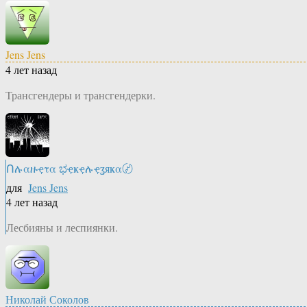
Jens Jens
4 лет назад
Трансгендеры и трансгендерки.
Ոሉαዙҿτα ಭҿҝҿሉҿʓяҝα〄
для
Jens Jens
4 лет назад
Лесбияны и леспиянки.
Николай Соколов