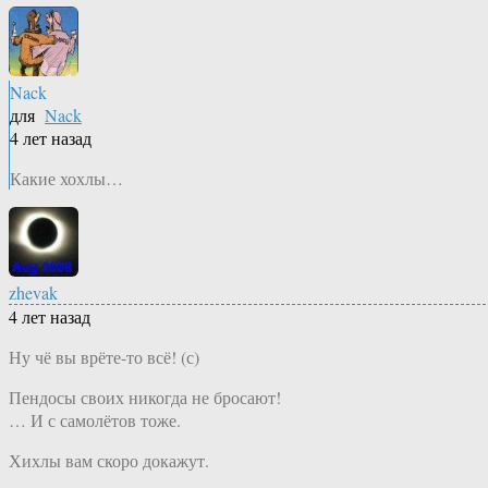
Nack
для
Nack
4 лет назад
Какие хохлы…
zhevak
4 лет назад
Ну чё вы врёте-то всё! (с)
Пендосы своих никогда не бросают!
… И с самолётов тоже.
Хихлы вам скоро докажут.