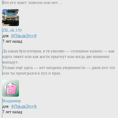
Кто его знает: повезло или нет…
ZIL.ok.130
для
✡Ոթℴթ∋চҿ✡
7 лет назад
Да какая бухгалтерия, я тя умоляю — сплошное казино — как
карта ляжет или как кости прыгнут или когда две вишенки
выпадут.
Только ещё здесь — нет нихрена уверенности — джек-пот это
или ты проигрался в пух и прах.
Владимир
для
✡Ոթℴթ∋চҿ✡
7 лет назад