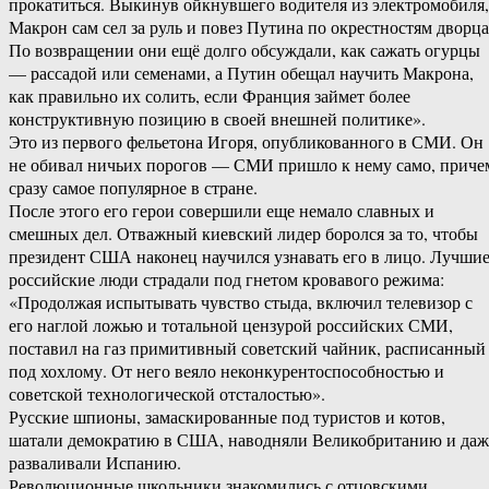
прокатиться. Выкинув ойкнувшего водителя из электромобиля,
Макрон сам сел за руль и повез Путина по окрестностям дворца
По возвращении они ещё долго обсуждали, как сажать огурцы
— рассадой или семенами, а Путин обещал научить Макрона,
как правильно их солить, если Франция займет более
конструктивную позицию в своей внешней политике».
Это из первого фельетона Игоря, опубликованного в СМИ. Он
не обивал ничьих порогов — СМИ пришло к нему само, приче
сразу самое популярное в стране.
После этого его герои совершили еще немало славных и
смешных дел. Отважный киевский лидер боролся за то, чтобы
президент США наконец научился узнавать его в лицо. Лучши
российские люди страдали под гнетом кровавого режима:
«Продолжая испытывать чувство стыда, включил телевизор с
его наглой ложью и тотальной цензурой российских СМИ,
поставил на газ примитивный советский чайник, расписанный
под хохлому. От него веяло неконкурентоспособностью и
советской технологической отсталостью».
Русские шпионы, замаскированные под туристов и котов,
шатали демократию в США, наводняли Великобританию и даж
разваливали Испанию.
Революционные школьники знакомились с отцовскими