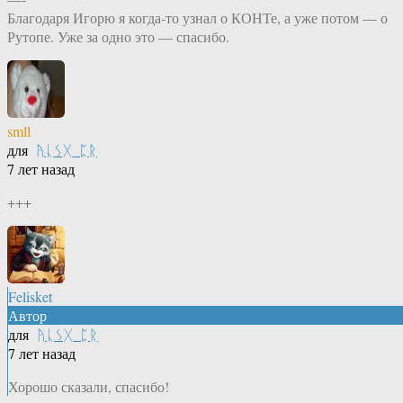
Благодаря Игорю я когда-то узнал о КОНТе, а уже потом — о
Рутопе. Уже за одно это — спасибо.
smll
для
ᚤᚳᛊᚷ_ᛈᚱ
7 лет назад
+++
Felisket
Автор
для
ᚤᚳᛊᚷ_ᛈᚱ
7 лет назад
Хорошо сказали, спасибо!