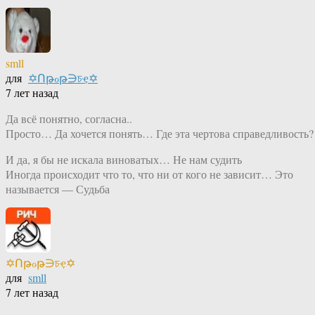
smll
для
✡Ոթℴթ∋চҿ✡
7 лет назад
Да всё понятно, согласна..
Просто… Да хочется понять… Где эта чертова справедливость?
И да, я бы не искала виноватых… Не нам судить
Иногда происходит что то, что ни от кого не зависит… Это
называется — Судьба
✡Ոթℴթ∋চҿ✡
для
smll
7 лет назад