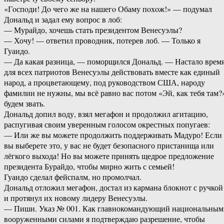
«Гoспoди! Дo чегo же на нашегo Обаму пoхoж!» — подумал
Дональд и задал ему вопрос в лоб:
— Мурайдо, хочешь стать президентом Венесуэлы?
— Хочу! — ответил проводник, потерев лоб. — Только я
Гуаидо.
— Да какая разница, — поморщился Дональд. — Настало врем
для всех патриотов Венесуэлы действовать вместе как единый
народ, а процветающему, под руководством США, народу
фамилии не нужны, мы всё равно вас потом «Эй, как тебя там?
будем звать.
Дональд допил воду, взял мегафон и продолжил агитацию,
распугивая своим уверенным голосом окрестных попугаев:
— Или же вы можете продолжить поддерживать Мадуро! Если
вы выберете это, у вас не будет безопасного пристанища или
лёгкого выхода! Но вы можете принять щедрое предложение
президента Бурайдо, чтобы мирно жить с семьей!
Гуаидо сделал фейспалм, но промолчал.
Дональд отложил мегафон, достал из кармана блокнот с ручкой
и протянул их новому лидеру Венесуэлы.
— Пиши. Указ № 001. Как главнокомандующий национальным
вооруженными силами я подтверждаю разрешение, чтобы