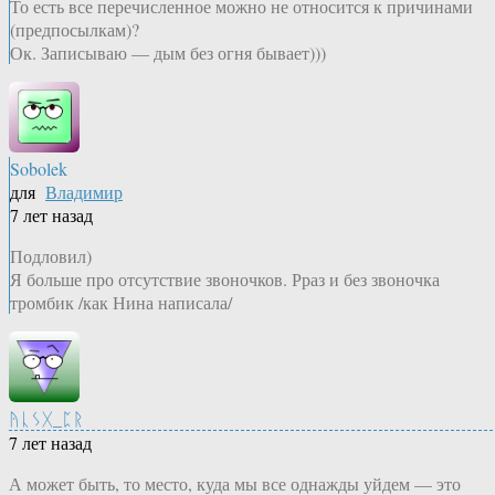
То есть все перечисленное можно не относится к причинами
(предпосылкам)?
Ок. Записываю — дым без огня бывает)))
Sobolek
для
Владимир
7 лет назад
Подловил)
Я больше про отсутствие звоночков. Рраз и без звоночка
тромбик /как Нина написала/
ᚤᚳᛊᚷ_ᛈᚱ
7 лет назад
А может быть, то место, куда мы все однажды уйдем — это