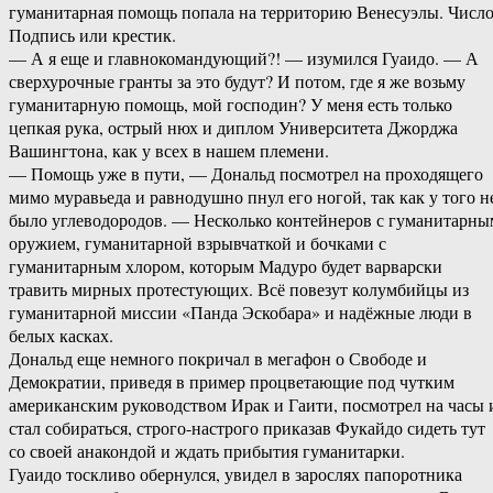
гуманитарная помощь попала на территорию Венесуэлы. Число
Подпись или крестик.
— А я еще и главнокомандующий?! — изумился Гуаидо. — А
сверхурочные гранты за это будут? И потом, где я же возьму
гуманитарную помощь, мой господин? У меня есть только
цепкая рука, острый нюх и диплом Университета Джорджа
Вашингтона, как у всех в нашем племени.
— Помощь уже в пути, — Дональд посмотрел на проходящего
мимо муравьеда и равнодушно пнул его ногой, так как у того н
было углеводородов. — Несколько контейнеров с гуманитарны
оружием, гуманитарной взрывчаткой и бочками с
гуманитарным хлором, которым Мадуро будет варварски
травить мирных протестующих. Всё повезут колумбийцы из
гуманитарной миссии «Панда Эскобара» и надёжные люди в
белых касках.
Дональд еще немного покричал в мегафон о Свободе и
Демократии, приведя в пример процветающие под чутким
американским руководством Ирак и Гаити, посмотрел на часы 
стал собираться, строго-настрого приказав Фукайдо сидеть тут
со своей анакондой и ждать прибытия гуманитарки.
Гуаидо тоскливо обернулся, увидел в зарослях папоротника