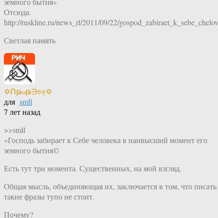
земного бытия»
Отсюда.
http://ruskline.ru/news_rl/2011/09/22/gospod_zabiraet_k_sebe_che
Светлая память
✡Ոթℴթ∋চҿ✡
для
smll
7 лет назад
>>smll
«Господь забирает к Себе человека в наивысший момент его
земного бытия©
Есть тут три момента. Существенных, на мой взгляд.
Общая мысль, объединяющая их, заключается в том, что писать
такие фразы тупо не стоит.
Почему?