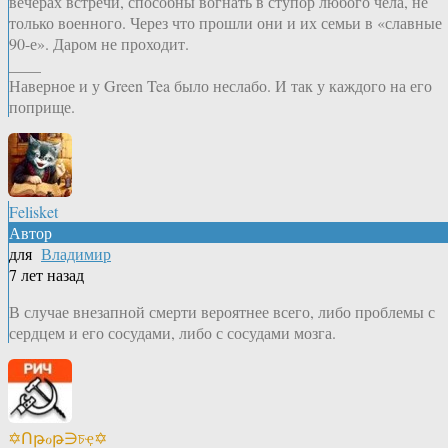
вечерах встречи, способны вогнать в ступор любого чела, не
только военного. Через что прошли они и их семьи в «славные
90-е». Даром не проходит.
____
Наверное и у Green Tea было неслабо. И так у каждого на его
поприще.
Felisket
Автор
для
Владимир
7 лет назад
В случае внезапной смерти вероятнее всего, либо проблемы с
сердцем и его сосудами, либо с сосудами мозга.
✡Ոթℴթ∋চҿ✡