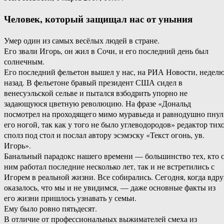
Человек, который защищал нас от уныния
Умер один из самых весёлых людей в стране.
Его звали Игорь, он жил в Сочи, и его последний день был
солнечным.
Его последний фельетон вышел у нас, на РИА Новости, недел
назад. В фельетоне бравый президент США сидел в
венесуэльской сельве и пытался взбодрить упорно не
задающуюся цветную революцию. На фразе «Дональд
посмотрел на проходящего мимо муравьеда и равнодушно пнул
его ногой, так как у того не было углеводородов» редактор тих
сполз под стол и послал автору эсэмэску «Текст огонь, ув.
Игорь».
Банальный парадокс нашего времени — большинство тех, кто 
ним работал последние несколько лет, так и не встретились с
Игорем в реальной жизни. Все собирались. Сегодня, когда вдру
оказалось, что мы и не увидимся, — даже основные факты из
его жизни пришлось узнавать у семьи.
Ему было ровно пятьдесят.
В отличие от профессиональных выжимателей смеха из