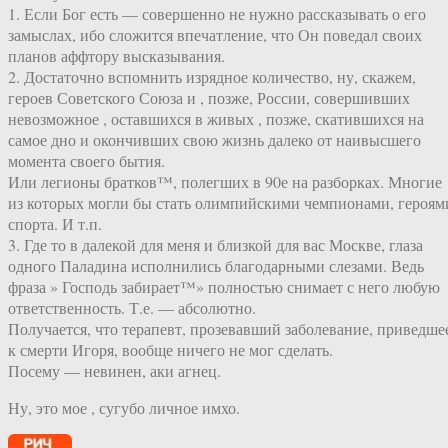
1. Если Бог есть — совершенно не нужно рассказывать о его
замыслах, ибо сложится впечатление, что Он поведал своих
планов аффтору высказывания.
2. Достаточно вспомнить изрядное количество, ну, скажем,
героев Советского Союза и , позже, России, совершивших
невозможное , оставшихся в живых , позже, скатившихся на
самое дно и окончивших свою жизнь далеко от наивысшего
момента своего бытия.
Или легионы братков™, полегших в 90е на разборках. Многие
из которых могли бы стать олимпийскими чемпионами, героям
спорта. И т.п.
3. Где то в далекой для меня и близкой для вас Москве, глаза
одного Паладина исполнились благодарными слезами. Ведь
фраза » Господь забирает™» полностью снимает с него любую
ответственность. Т.е. — абсолютно.
Получается, что терапевт, прозевавший заболевание, приведше
к смерти Игоря, вообще ничего не мог сделать.
Посему — невинен, аки агнец.
Ну, это мое , сугубо личное имхо.