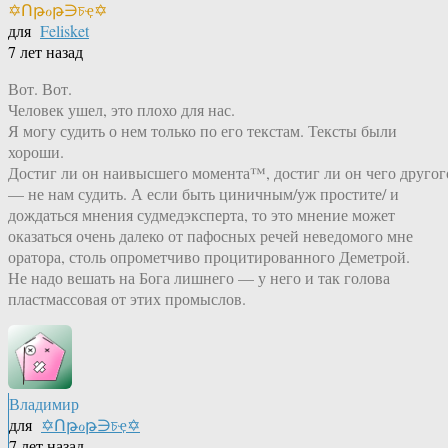
✡Ոթℴթ∋চҿ✡
для
Felisket
7 лет назад
Вот. Вот.
Человек ушел, это плохо для нас.
Я могу судить о нем только по его текстам. Тексты были
хороши.
Достиг ли он наивысшего момента™, достиг ли он чего другог
— не нам судить. А если быть циничным/уж простите/ и
дождаться мнения судмедэксперта, то это мнение может
оказаться очень далеко от пафосных речей неведомого мне
оратора, столь опрометчиво процитированного Деметрой.
Не надо вешать на Бога лишнего — у него и так голова
пластмассовая от этих промыслов.
Владимир
для
✡Ոթℴթ∋চҿ✡
7 лет назад