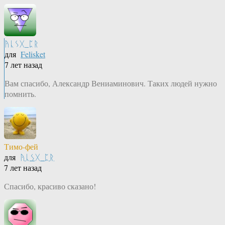
ᚤᚳᛊᚷ_ᛈᚱ
для
Felisket
7 лет назад
Вам спасибо, Александр Вениаминович. Таких людей нужно
помнить.
Тимо-фей
для
ᚤᚳᛊᚷ_ᛈᚱ
7 лет назад
Спасибо, красиво сказано!