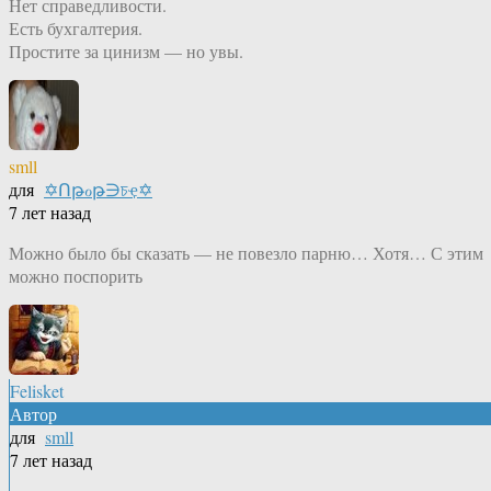
Нет справедливости.
Есть бухгалтерия.
Простите за цинизм — но увы.
smll
для
✡Ոթℴթ∋চҿ✡
7 лет назад
Можно было бы сказать — не повезло парню… Хотя… С этим
можно поспорить
Felisket
Автор
для
smll
7 лет назад