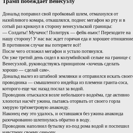
Трамп побеждает Венесуэлу
Дональд поправил свой пробковый шлем, отмахнулся от
назойливого комара, откашлялся, поднес мегафон ко рту и в
сотый раз крикнул в сторону венесуэльской границы:
— Солдаты! Мучачос! Политрук — фейк-ньюс! Переходите на
нашу сторону! У нас вас ждет горячая еда и хорошее отношение
В противном случае вы потеряете всё!
После чего отложил мегафон и устало потянулся.
Он уже третий день сидел в колумбийской сельве на границе с
Венесуэлой, руководствуясь принципом «хочешь сделать
хорошо — сделай сам».
Дональд вылез из штабной землянки и отправился искать своег
проводника — смышленого индейца из племени гранта-соса,
которого еще час назад послал за водой.
Проводник отыскался возле небольшого водоёма, где активно
хлопотал насчёт ужина, пытаясь оторвать от своего горла
хмурую трёхметровую анаконду.
Наконец ему это удалось, и оставшаяся без ужина анаконда
разочарованно шлепнулась обратно в воду.
Проводник наполнил бутылку из-под рома водой и поспешил
навстречу своему сеньору.