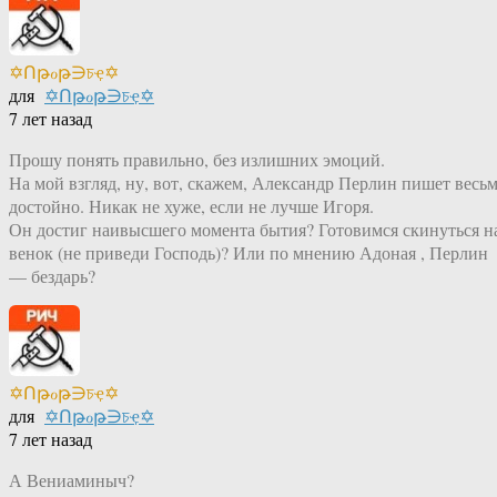
✡Ոթℴթ∋চҿ✡
для
✡Ոթℴթ∋চҿ✡
7 лет назад
Прошу понять правильно, без излишних эмоций.
На мой взгляд, ну, вот, скажем, Александр Перлин пишет весь
достойно. Никак не хуже, если не лучше Игоря.
Он достиг наивысшего момента бытия? Готовимся скинуться н
венок (не приведи Господь)? Или по мнению Адоная , Перлин
— бездарь?
✡Ոթℴթ∋চҿ✡
для
✡Ոթℴթ∋চҿ✡
7 лет назад
А Вениаминыч?