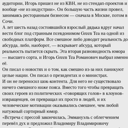
аудитории, Игорь пришел не из КВН, не из стендап-проектов и
вообще «не из индустрии». Он большую часть жизни провел,
занимаясь ресторанным бизнесом — сначала в Москве, потом в
Сочи.
А лет шесть назад состоявшийся взрослый дядька вдруг начал
вести блог под странным псевдонимом Green Tea на одной из
свободных платформ. Все смешное либо доводит реальность до
абсурда, либо, наоборот, — вскрывает абсурд, который
реальность пытается скрыть. Эта вторая разновидность юмора
— высшего сорта, и Игорь Green Tea Романович выбрал именн
её.
Он писал о новостях и о том, как смешно из-за них паникуют
целые нации. Он писал о президентах и о министрах.
И он не переносил шок-контента. Для него не существовало
ничего смешного ниже пояса. Вместо того чтобы превращать
своих героев из политических «говорящих голов» в клоунов-
извращенцев, он превращал их просто в людей, и их
человеческие мотивации оказывались смешнее, чем любой
натужный сортирный юмор.
«Встреча с прессой закончилась, Эммануэль с облегчением
перевёл дух и предложил Владимиру Владимировичу