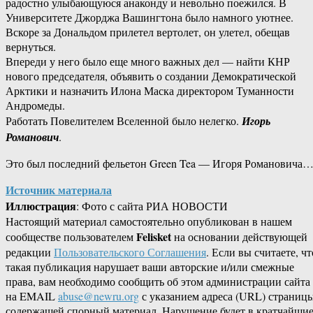
радостно улыбающуюся анаконду и невольно поежился. В
Университете Джорджа Вашингтона было намного уютнее.
Вскоре за Дональдом прилетел вертолет, он улетел, обещав
вернуться.
Впереди у него было еще много важных дел — найти КНР
нового председателя, объявить о создании Демократической
Арктики и назначить Илона Маска директором Туманности
Андромеды.
Работать Повелителем Вселенной было нелегко.
Игорь
Романович
.
Это был последний фельетон Green Tea — Игоря Романовича
Источник материала
Иллюстрация
: Фото с сайта РИА НОВОСТИ
Настоящий материал самостоятельно опубликован в нашем
Felisket
сообществе пользователем
на основании действующей
редакции
Пользовательского Соглашения
. Если вы считаете, чт
такая публикация нарушает ваши авторские и/или смежные
права, вам необходимо сообщить об этом администрации сайта
на EMAIL
abuse@newru.org
с указанием адреса (URL) страницы
содержащей спорный материал. Нарушение будет в кратчайши