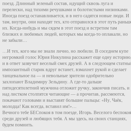
поезд. Длинный зеленый состав, идущий сквозь луга и
перелески, над тихими речушками и болотистыми низинками.
Иногда поезд останавливается, и в него садятся новые люди. И
там, внутри, они находят тех, кто отправился в этот путь раньш
их. Когда-нибудь и мы сядем в этот поезд и встретим там
близких и любимых людей, которых мы когда-то оплакали, но
не забыли…
…И тех, кого мы не знали лично, но любили. В соседнем купе
негромкий голос Юрия Никулина расскажет еще одну историю
и в ответ зазвучит веселый смех друзей. А в следующем статны
импозантный старик вдруг встанет, взмахнет рукой и сделает
танцевальное па — и невольные зрители одобрительно
захлопают Владимиру Зельдину. А где-то дальше
пятидесятилетний мужчина отложит ручку, закончив писать, и
над листком столпятся читающие — а прочитав, рассмеются,
покачают головами и выставят большие пальцы: «Ну, Чаёк,
молодца! Как всегда, вставил им!»…
Вечного тебе БЕСпокоя в том поезде, Игорь. Веселого беспокоя
среди друзей и любящих тебя. А мы здесь, на своих станциях,
будем помнить.
—-