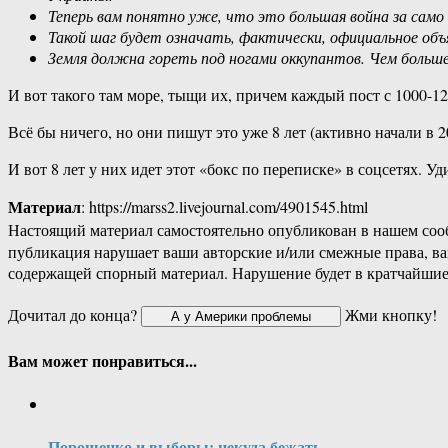
Теперь вам понятно уже, что это большая война за само
Такой шаг будет означать, фактически, официальное объ
Земля должна гореть под ногами оккупантов. Чем больш
И вот такого там море, тыщи их, причем каждый пост с 1000-12
Всё бы ничего, но они пишут это уже 8 лет (активно начали в 2
И вот 8 лет у них идет этот «бокс по переписке» в соцсетях. 
Материал
: https://marss2.livejournal.com/4901545.html
Настоящий материал самостоятельно опубликован в нашем соо
публикация нарушает ваши авторские и/или смежные права, в
содержащей спорный материал. Нарушение будет в кратчайшие
Дочитал до конца?
Жми кнопку!
Вам может понравиться...
Порошенко и выборы: некуда бежать