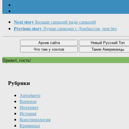
Next story
Больше санкций ради санкций
Previous story
Лучше санкции с Донбассом, чем без
Привет, гость!
Рубрики
Авто/мото
Военное
Интернет
История
Конспирология
Криминал